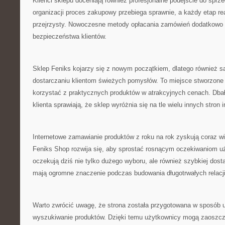
Klienci sklepu doceniają również profesjonalne podejście do sprz
organizacji proces zakupowy przebiega sprawnie, a każdy etap rea
przejrzysty. Nowoczesne metody opłacania zamówień dodatkowo 
bezpieczeństwa klientów.
Sklep Feniks kojarzy się z nowym początkiem, dlatego również s
dostarczaniu klientom świeżych pomysłów. To miejsce stworzone 
korzystać z praktycznych produktów w atrakcyjnych cenach. Dbało
klienta sprawiają, że sklep wyróżnia się na tle wielu innych stron 
Internetowe zamawianie produktów z roku na rok zyskują coraz w
Feniks Shop rozwija się, aby sprostać rosnącym oczekiwaniom uż
oczekują dziś nie tylko dużego wyboru, ale również szybkiej dos
mają ogromne znaczenie podczas budowania długotrwałych relacj
Warto zwrócić uwagę, że strona została przygotowana w sposób u
wyszukiwanie produktów. Dzięki temu użytkownicy mogą zaoszczę