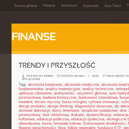
Albania
Archiwum
T
Strona główna
Sędziowie
Spis Treści
FINANSE
TRENDY I PRZYSZŁOŚĆ
POSTED BY ADMIN
POSTED ON MAJ - 7 - 2026
MOŻLIWOŚĆ K
WYŁĄCZONA
Tagi:
akcesoria kreatywne
,
akcesoria medyczne
,
akcesoria wnętr
fundamentalne
,
analizy inwestycyjne
,
analizy techniczne
,
antropo
aplikacje zdrowotne
,
asertywność
,
asystenci głosowi
,
auta hybry
przemysłowa
,
badania historyczne
,
bankowość internetowa
,
bezpi
rewident
,
biznes etyczny
,
burza mózgów
,
cyfrowe innowacje
,
cyfr
design produktu
,
design thinking
,
diagnostyka obrazowa
,
diy deko
domowe dekoracje
,
domy drewniane
,
doradztwo podatkowe
,
druk
przemysłowy
,
druk reklamowy
,
drukarki
,
dywersyfikacja
,
edukacja
kulturowa
,
edukacja publiczna
,
edukacja społeczna
,
ekologiczne 
alternatywna
,
fauna
,
festiwale ludowe
,
finansowanie działalności
,
flipping nieruchomości
,
flora
,
folklor regionalny
,
fundusze ETF
,
geo