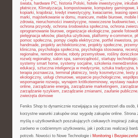
świata
,
hardware PC
,
historia Polski
,
hotele inwestycyjne
,
inkubat
płatnicze
,
Klimatyzacja
,
kompostowanie
,
komputery gamingowe
,
kopiarki
,
krajobraz
,
kredyt inwestycyjny
,
kwiaciarnie
,
leasing oper
marki
,
majsterkowanie w domu
,
manicure
,
meble biurowe
,
mobile 
zdrowia
,
nieruchomości inwestycyjne
,
nowoczesne budownictwo
,
ochrona przyrody
,
ochrona środowiska społeczna
,
ochrona zwierz
oprogramowanie biurowe
,
organizacje ekologiczne
,
panele fotowol
pielęgnacja włosów
,
plastyka użytkowa
,
platformy e-commerce
,
p
pomoc społeczna
,
pompy ciepła elektryczne
,
portfel inwestora
,
pr
handmade
,
projekty architektoniczne
,
projekty społeczne
,
przemy
kliniczna
,
psychologia społeczna
,
psychologia stosowana
,
recenz
regionalne
,
remont domów
,
roboty przemysłowe
,
rośliny doniczko
rozwój regionalny
,
salon spa
,
samorządność
,
startupy technologi
systemy smart home
,
systemy socjalne
,
szkolenia menedżerskie
edukacji
,
sztuczna inteligencja w medycynie
,
sztuka tradycyjna
,
t
terapia poznawcza
,
terminal płatniczy
,
testy kosmetyczne
,
testy 
ekologiczny
,
usługi chmurowe
,
wsparcie psychologiczne
,
współpr
wspomaganie rozwoju
,
wynajem krótkoterminowy
,
wystawy nauko
online
,
zarządzanie energią
,
zarządzanie marketingiem
,
zarządzan
zarządzanie ryzykiem
,
zarządzanie zmianami
,
zaufanie publiczne
zwierzęta domowe
Feniks Shop to dynamicznie rozwijająca się przestrzeń dla osób, 
korzystne warunki zakupów oraz wygodę zakupów online. Strona 
myślą o użytkownikach poszukujących ciekawych inspiracji zaku
zarówno w codziennym użytkowaniu, jak i podczas realizacji bar
potrzeb. Nowości to Nowe Technologie i
Monitoring i Bezpieczeń