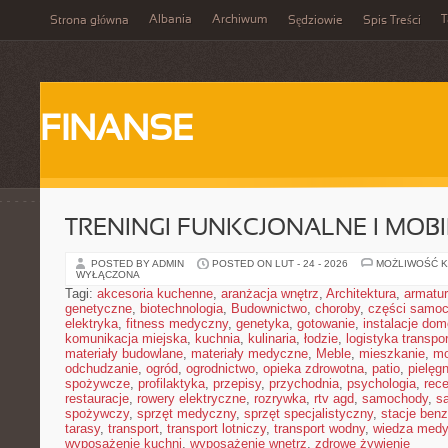
Albania
Archiwum
T
Strona główna
Sędziowie
Spis Treści
FINANSE
TRENINGI FUNKCJONALNE I MOB
POSTED BY ADMIN
POSTED ON LUT - 24 - 2026
MOŻLIWOŚĆ 
WYŁĄCZONA
Tagi:
akcesoria kuchenne
,
aranżacja wnętrz
,
Architektura
,
armatu
genetyczne
,
biotechnologia
,
Budownictwo
,
choroby
,
części samo
elektryka
,
fitness medyczny
,
genetyka
,
gotowanie
,
instalacje do
komunikacja miejska
,
kuchnia
,
kulinaria
,
łodzie
,
logistyka transpo
materiały budowlane
,
materiały medyczne
,
Meble
,
mieszkanie
,
mo
odchudzanie
,
ogród
,
ogrodnictwo
,
opieka zdrowotna
,
patio
,
pielęgn
spożywcze
,
profilaktyka
,
przepisy
,
przychodnia
,
psychologia
,
rece
restauracje
,
rowery elektryczne
,
rozrywka
,
rtv agd
,
samochody
,
s
spożywczy
,
sprzęt medyczny
,
sprzęt specjalistyczny
,
stacje ben
tarasy
,
transport
,
transport lotniczy
,
transport wodny
,
wiedza med
wyposażenie kuchni
,
wyposażenie wnętrz
,
zdrowe żywienie