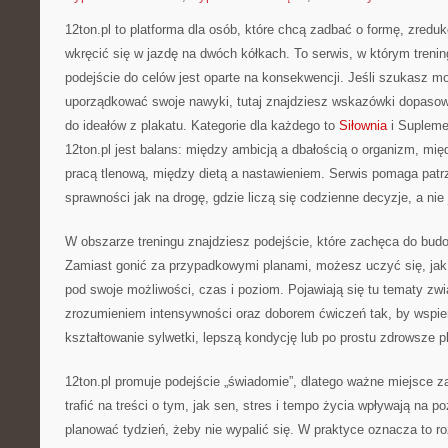
12ton.pl to platforma dla osób, które chcą zadbać o formę, zredu
wkręcić się w jazdę na dwóch kółkach. To serwis, w którym trenin
podejście do celów jest oparte na konsekwencji. Jeśli szukasz m
uporządkować swoje nawyki, tutaj znajdziesz wskazówki dopasow
do ideałów z plakatu. Kategorie dla każdego to
Siłownia
i Supleme
12ton.pl jest balans: między ambicją a dbałością o organizm, mię
pracą tlenową, między dietą a nastawieniem. Serwis pomaga patrz
sprawności jak na drogę, gdzie liczą się codzienne decyzje, a ni
W obszarze treningu znajdziesz podejście, które zachęca do bu
Zamiast gonić za przypadkowymi planami, możesz uczyć się, jak 
pod swoje możliwości, czas i poziom. Pojawiają się tu tematy zwi
zrozumieniem intensywności oraz doborem ćwiczeń tak, by wspiera
kształtowanie sylwetki, lepszą kondycję lub po prostu zdrowsze p
12ton.pl promuje podejście „świadomie”, dlatego ważne miejsce
trafić na treści o tym, jak sen, stres i tempo życia wpływają na po
planować tydzień, żeby nie wypalić się. W praktyce oznacza to 