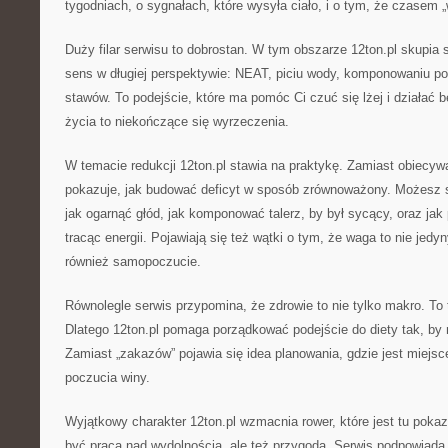
tygodniach, o sygnałach, które wysyła ciało, i o tym, że czasem „w
Duży filar serwisu to dobrostan. W tym obszarze 12ton.pl skupia 
sens w długiej perspektywie: NEAT, piciu wody, komponowaniu po
stawów. To podejście, które ma pomóc Ci czuć się lżej i działać 
życia to niekończące się wyrzeczenia.
W temacie redukcji 12ton.pl stawia na praktykę. Zamiast obiecywa
pokazuje, jak budować deficyt w sposób zrównoważony. Możesz s
jak ogarnąć głód, jak komponować talerz, by był sycący, oraz jak 
tracąc energii. Pojawiają się też wątki o tym, że waga to nie jedyn
również samopoczucie.
Równolegle serwis przypomina, że zdrowie to nie tylko makro. To 
Dlatego 12ton.pl pomaga porządkować podejście do diety tak, by 
Zamiast „zakazów” pojawia się idea planowania, gdzie jest miejsc
poczucia winy.
Wyjątkowy charakter 12ton.pl wzmacnia rower, które jest tu poka
być pracą nad wydolnością, ale też przygodą. Serwis podpowiada,