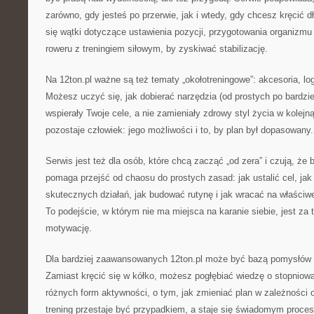
zarówno, gdy jesteś po przerwie, jak i wtedy, gdy chcesz kręcić 
się wątki dotyczące ustawienia pozycji, przygotowania organizmu
roweru z treningiem siłowym, by zyskiwać stabilizację.
Na 12ton.pl ważne są też tematy „okołotreningowe”: akcesoria, log
Możesz uczyć się, jak dobierać narzędzia (od prostych po bardz
wspierały Twoje cele, a nie zamieniały zdrowy styl życia w kolejn
pozostaje człowiek: jego możliwości i to, by plan był dopasowany.
Serwis jest też dla osób, które chcą zacząć „od zera” i czują, że 
pomaga przejść od chaosu do prostych zasad: jak ustalić cel, j
skutecznych działań, jak budować rutynę i jak wracać na właściw
To podejście, w którym nie ma miejsca na karanie siebie, jest za
motywację.
Dla bardziej zaawansowanych 12ton.pl może być bazą pomysłów 
Zamiast kręcić się w kółko, możesz pogłębiać wiedzę o stopniowan
różnych form aktywności, o tym, jak zmieniać plan w zależności 
trening przestaje być przypadkiem, a staje się świadomym proce