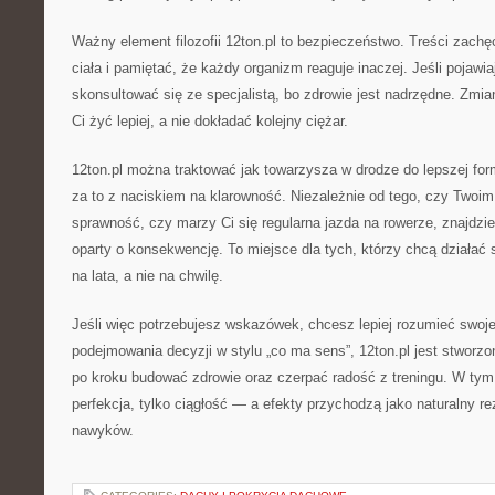
Ważny element filozofii 12ton.pl to bezpieczeństwo. Treści zachę
ciała i pamiętać, że każdy organizm reaguje inaczej. Jeśli pojawiaj
skonsultować się ze specjalistą, bo zdrowie jest nadrzędne. Zmi
Ci żyć lepiej, a nie dokładać kolejny ciężar.
12ton.pl można traktować jak towarzysza w drodze do lepszej fo
za to z naciskiem na klarowność. Niezależnie od tego, czy Twoim
sprawność, czy marzy Ci się regularna jazda na rowerze, znajdzi
oparty o konsekwencję. To miejsce dla tych, którzy chcą działać 
na lata, a nie na chwilę.
Jeśli więc potrzebujesz wskazówek, chcesz lepiej rozumieć swoje 
podejmowania decyzji w stylu „co ma sens”, 12ton.pl jest stworzo
po kroku budować zdrowie oraz czerpać radość z treningu. W tym p
perfekcja, tylko ciągłość — a efekty przychodzą jako naturalny r
nawyków.