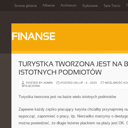
Albania
Archiwum
T
Strona główna
Sędziowie
Spis Treści
FINANSE
TURYSTKA TWORZONA JEST NA B
ISTOTNYCH PODMIOTÓW
POSTED BY ADMIN
POSTED ON LIP - 4 - 2025
MOŻLIWOŚĆ K
WYŁĄCZONA
Turystka tworzona jest na bazie wielu istotnych podmiotów
Zapewne każdy ciężko pracujący turysta chciałby przynajmniej ra
wypocząć, zapomnieć o pracy, itp. Nierzadko marzymy o dwutygod
można powiedzieć, że długie leżenie plackiem na plaży jest OK. 