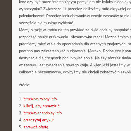
lecz czy być może interesującym pomysłem nie byłaby nieco akt
wypoczynku? Zwłaszcza, iż przecież dalibyśmy radę aktywniej o
poleniuchować. Przecież leniuchowanie w czasie wczasów to nie 
szczęście nie musimy wybierać.
Mamy okazję w końcu na ten przykład ze dwie godziny poopalać s
rozpocząć naukę nurkowania. Niesamowita rzecz! Można śmiało po
pragniemy mieć wiele do opowiadania dla własnych znajomych, ro
powinno nas zainteresować nurkowanie. Maroko, Rodos czy Kost
destynacje dla chcących ponurkować sobie. Należy również dodać
wczasowej jest zwiedzania nowego kraju. A więc jeśli jesteśmy w 
całkowicie bezsensowne, gdybyśmy nie chcieli zobaczyć niezwykł
źródło:
———————————
1.
http://nevrology.info
2.
kliknij, aby sprawdzić
3.
http://everlandplay.info
4.
przeczytaj artykuł
5.
sprawdź ofertę