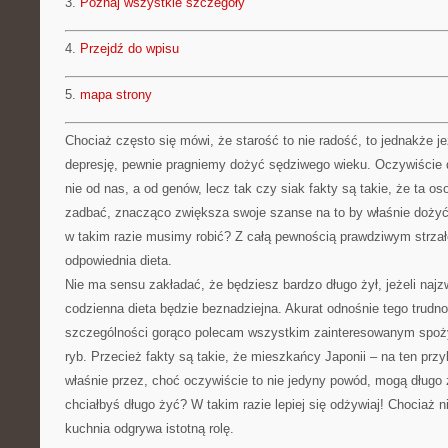
3.
Poznaj wszystkie szczegóły
4.
Przejdź do wpisu
5.
mapa strony
Chociaż często się mówi, że starość to nie radość, to jednakże je
depresję, pewnie pragniemy dożyć sędziwego wieku. Oczywiście 
nie od nas, a od genów, lecz tak czy siak fakty są takie, że ta oso
zadbać, znacząco zwiększa swoje szanse na to by właśnie dożyć 
w takim razie musimy robić? Z całą pewnością prawdziwym strzał
odpowiednia dieta.
Nie ma sensu zakładać, że będziesz bardzo długo żył, jeżeli najz
codzienna dieta będzie beznadziejna. Akurat odnośnie tego trudn
szczególności gorąco polecam wszystkim zainteresowanym spoży
ryb. Przecież fakty są takie, że mieszkańcy Japonii – na ten przyk
właśnie przez, choć oczywiście to nie jedyny powód, mogą dług
chciałbyś długo żyć? W takim razie lepiej się odżywiaj! Chociaż ni
kuchnia odgrywa istotną rolę.