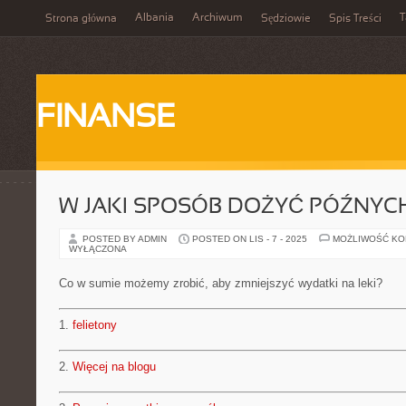
Albania
Archiwum
T
Strona główna
Sędziowie
Spis Treści
FINANSE
W JAKI SPOSÓB DOŻYĆ PÓŹNYC
POSTED BY ADMIN
POSTED ON LIS - 7 - 2025
MOŻLIWOŚĆ K
WYŁĄCZONA
Co w sumie możemy zrobić, aby zmniejszyć wydatki na leki?
1.
felietony
2.
Więcej na blogu