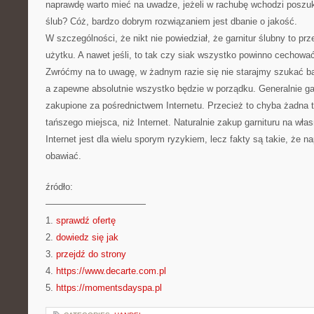
naprawdę warto mieć na uwadze, jeżeli w rachubę wchodzi poszuk
ślub? Cóż, bardzo dobrym rozwiązaniem jest dbanie o jakość.
W szczególności, że nikt nie powiedział, że garnitur ślubny to p
użytku. A nawet jeśli, to tak czy siak wszystko powinno cechować
Zwróćmy na to uwagę, w żadnym razie się nie starajmy szukać b
a zapewne absolutnie wszystko będzie w porządku. Generalnie ga
zakupione za pośrednictwem Internetu. Przecież to chyba żadna 
tańszego miejsca, niż Internet. Naturalnie zakup garnituru na wła
Internet jest dla wielu sporym ryzykiem, lecz fakty są takie, że na
obawiać.
źródło:
———————————
1.
sprawdź ofertę
2.
dowiedz się jak
3.
przejdź do strony
4.
https://www.decarte.com.pl
5.
https://momentsdayspa.pl