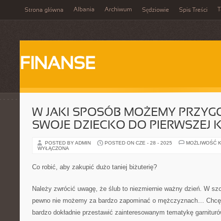
Albania
Archiwum
T
Strona główna
Sędziowie
Spis Treści
FINANSE
W JAKI SPOSÓB MOŻEMY PRZY
SWOJE DZIECKO DO PIERWSZEJ 
POSTED BY ADMIN
POSTED ON CZE - 28 - 2025
MOŻLIWOŚĆ 
WYŁĄCZONA
Co robić, aby zakupić dużo taniej biżuterię?
Należy zwrócić uwagę, że ślub to niezmiernie ważny dzień. W szcz
pewno nie możemy za bardzo zapominać o mężczyznach… Chcę w
bardzo dokładnie przestawić zainteresowanym tematykę garnituró