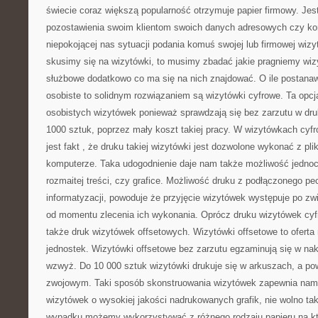
świecie coraz większą popularność otrzymuje papier firmowy. Jes
pozostawienia swoim klientom swoich danych adresowych czy ko
niepokojącej nas sytuacji podania komuś swojej lub firmowej wiz
skusimy się na wizytówki, to musimy zbadać jakie pragniemy wiz
służbowe dodatkowo co ma się na nich znajdować. O ile postana
osobiste to solidnym rozwiązaniem są wizytówki cyfrowe. Ta opcja
osobistych wizytówek ponieważ sprawdzają się bez zarzutu w dr
1000 sztuk, poprzez mały koszt takiej pracy. W wizytówkach cyf
jest fakt , że druku takiej wizytówki jest dozwolone wykonać z p
komputerze. Taka udogodnienie daje nam także możliwość jedno
rozmaitej treści, czy grafice. Możliwość druku z podłączonego pe
informatyzacji, powoduje że przyjęcie wizytówek występuje po zw
od momentu zlecenia ich wykonania. Oprócz druku wizytówek cyf
także druk wizytówek offsetowych. Wizytówki offsetowe to oferta
jednostek. Wizytówki offsetowe bez zarzutu egzaminują się w nak
wzwyż. Do 10 000 sztuk wizytówki drukuje się w arkuszach, a powy
zwojowym. Taki sposób skonstruowania wizytówek zapewnia nam
wizytówek o wysokiej jakości nadrukowanych grafik, nie wolno t
wypadku możemy wykorzystywać z różnego rodzaju papieru na k