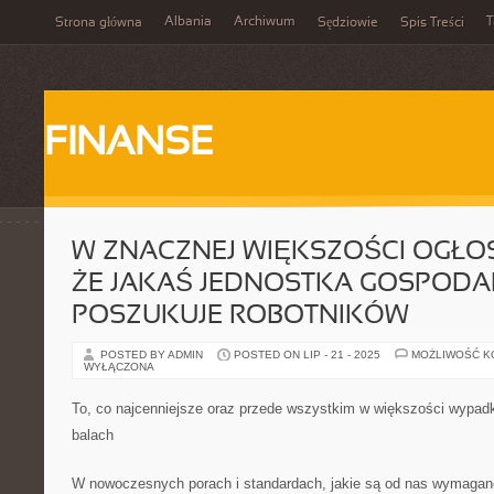
Albania
Archiwum
T
Strona główna
Sędziowie
Spis Treści
FINANSE
W ZNACZNEJ WIĘKSZOŚCI OGŁOS
ŻE JAKAŚ JEDNOSTKA GOSPOD
POSZUKUJE ROBOTNIKÓW
POSTED BY ADMIN
POSTED ON LIP - 21 - 2025
MOŻLIWOŚĆ 
WYŁĄCZONA
To, co najcenniejsze oraz przede wszystkim w większości wypadk
balach
W nowoczesnych porach i standardach, jakie są od nas wymagane