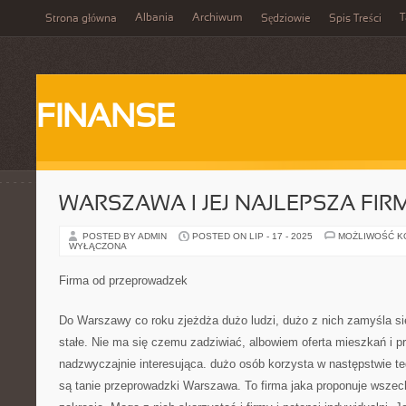
Albania
Archiwum
T
Strona główna
Sędziowie
Spis Treści
FINANSE
WARSZAWA I JEJ NAJLEPSZA FIR
POSTED BY ADMIN
POSTED ON LIP - 17 - 2025
MOŻLIWOŚĆ 
WYŁĄCZONA
Firma od przeprowadzek
Do Warszawy co roku zjeżdża dużo ludzi, dużo z nich zamyśla si
stałe. Nie ma się czemu zadziwiać, albowiem oferta mieszkań i p
nadzwyczajnie interesująca. dużo osób korzysta w następstwie tego
są tanie przeprowadzki Warszawa. To firma jaka proponuje wszec