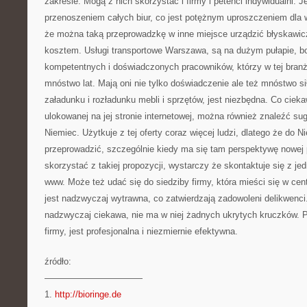
zakresie. Mogą z nich skorzystać i firmy i petenci indywidualni. 
przenoszeniem całych biur, co jest potężnym uproszczeniem dla wi
że można taką przeprowadzkę w inne miejsce urządzić błyskawic
kosztem. Usługi transportowe Warszawa, są na dużym pułapie, 
kompetentnych i doświadczonych pracowników, którzy w tej branż
mnóstwo lat. Mają oni nie tylko doświadczenie ale też mnóstwo sił
załadunku i rozładunku mebli i sprzętów, jest niezbędna. Co ciekaw
ulokowanej na jej stronie internetowej, można również znaleźć s
Niemiec. Użytkuje z tej oferty coraz więcej ludzi, dlatego że do Ni
przeprowadzić, szczególnie kiedy ma się tam perspektywę nowej p
skorzystać z takiej propozycji, wystarczy że skontaktuje się z je
www. Może też udać się do siedziby firmy, która mieści się w c
jest nadzwyczaj wytrawna, co zatwierdzają zadowoleni delikwenci
nadzwyczaj ciekawa, nie ma w niej żadnych ukrytych kruczków. 
firmy, jest profesjonalna i niezmiernie efektywna.
źródło:
———————————
1.
http://bioringe.de