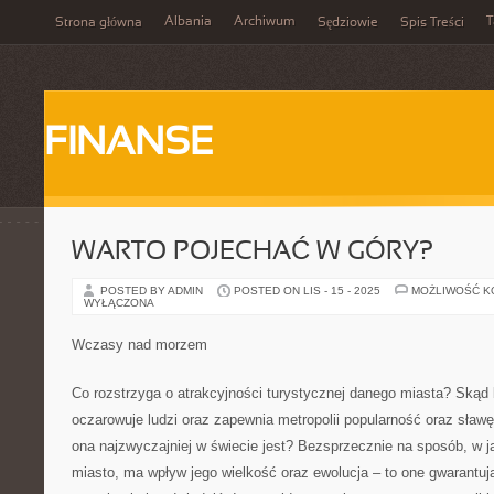
Albania
Archiwum
T
Strona główna
Sędziowie
Spis Treści
FINANSE
WARTO POJECHAĆ W GÓRY?
POSTED BY ADMIN
POSTED ON LIS - 15 - 2025
MOŻLIWOŚĆ 
WYŁĄCZONA
Wczasy nad morzem
Co rozstrzyga o atrakcyjności turystycznej danego miasta? Skąd b
oczarowuje ludzi oraz zapewnia metropolii popularność oraz sław
ona najzwyczajniej w świecie jest? Bezsprzecznie na sposób, w 
miasto, ma wpływ jego wielkość oraz ewolucja – to one gwarantują