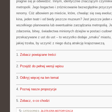
pragnie się je odwiedzić. Innym, identycznie znaczącym czynnikie
metropolii. Jego bogactwo i zróżnicowanie bezwzględnie przyczyni
renomy. Cóż albowiem po mieście, które, chwaląc się swą ewoluc
kina, jeden teatr i od biedy jeszcze muzeum? Jest jeszcze jeden 
wszelkiego planowania lub ewentualnie zarządzania metropolią. Je
zdarzenia, bitwy, świadectwa minionych dziejów w postaci cudowny
przekazywane z ust do ust – to wszystko dodaje „smaku” miastu,
jakiej trzeba, by uczynić z niego dużą atrakcję krajoznawczą.
1.
Zobacz powiązane treści
2.
Przejdź do pełnej wersji wpisu
3.
Odkryj więcej na ten temat
4.
Poznaj nasze propozycje
5.
Zobacz, o co chodzi
CATEGORIES:
ZŁOTA ERA MOTORYZACJI