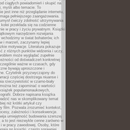
od ciągłych powiadomień i skupić na
ii, myśli albo temacie. To
e jest inne niż przeglądanie internetu,
maga pełniejszego zaangażowania.
 umysł ćwiczy zdolność utrzymywania
z kolei przekłada się na codzienne
ie w pracy i życiu prywatnym. Książki
jątkowym narzędziem rozwijania
 wchodzimy w świat bohaterów, ich
ów i marzeń, zaczynamy lepiej
zkie motywacje. Literatura pokazuje
ć z różnych punktów widzenia i uczy,
problem może wyglądać zupełnie
leżności od doświadczeń konkretnej
zczególnie ważne w czasach, gdy
czne bywają uproszczone i
ne. Czytelnik przyzwyczajony do
rracji częściej dostrzega niuanse i
nia rzeczywistość w czarno-biały
 można też zapominać o wartości
książek popularnonaukowych,
biografii. Dobrze napisana książka
owadzić nas w skomplikowany temat
iej niż krótki artykuł czy
y film. Pozwala zrozumieć kontekst,
ocesy, zależności i konsekwencje.
wija umiejętność budowania szerszej
 a to jest niezwykle cenne zarówno w
k i w pracy zawodowej. Osoby, które
ięgają po książki, często sprawniej