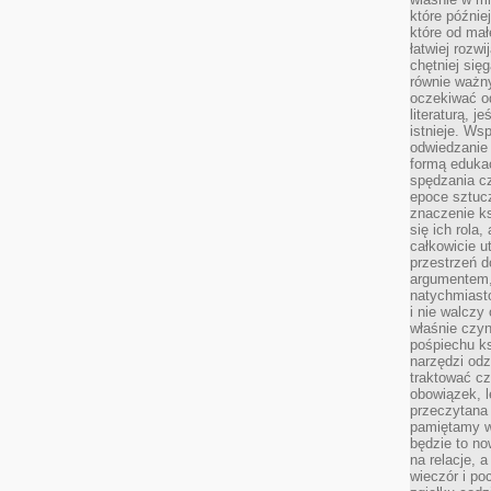
które późnie
które od ma
łatwiej rozwi
chętniej się
równie ważny
oczekiwać o
literaturą, j
istnieje. Ws
odwiedzanie 
formą eduka
spędzania c
epoce sztuczn
znaczenie k
się ich rola,
całkowicie u
przestrzeń 
argumentem,
natychmiasto
i nie walcz
właśnie czyn
pośpiechu k
narzędzi odz
traktować cz
obowiązek, l
przeczytana 
pamiętamy w
będzie to n
na relacje, 
wieczór i po