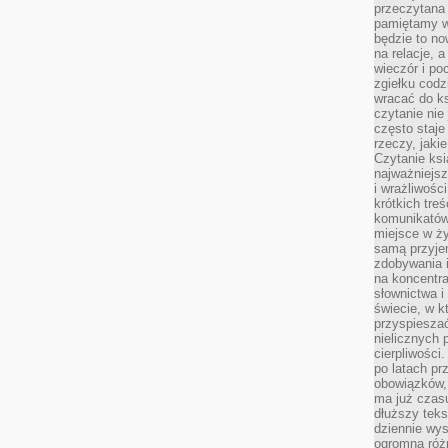
przeczytana 
pamiętamy w
będzie to n
na relacje, 
wieczór i po
zgiełku codz
wracać do ks
czytanie nie
często staje
rzeczy, jaki
Czytanie ksi
najważniejsz
i wrażliwośc
krótkich tre
komunikatów
miejsce w ży
samą przyje
zdobywania i
na koncentr
słownictwa i
świecie, w k
przyspieszać
nielicznych 
cierpliwości
po latach p
obowiązków,
ma już czas
dłuższy tek
dziennie wy
ogromną róż