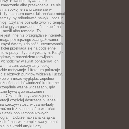
rzerwy. Powodem bywa natłok
 zmęczenie albo przekonanie, że nie
u na spokojne zanurzenie się w
st. Tymczasem nawet kilkanaście minut
starczy, by odbudować nawyk i poczuć
nicę. Czytanie pozwala zwolnić tempo,
od ciągłych powiadomień i skupić na
ii, myśli albo temacie. To
e jest inne niż przeglądanie internetu,
maga pełniejszego zaangażowania.
 umysł ćwiczy zdolność utrzymywania
z kolei przekłada się na codzienne
ie w pracy i życiu prywatnym. Książki
jątkowym narzędziem rozwijania
 wchodzimy w świat bohaterów, ich
ów i marzeń, zaczynamy lepiej
zkie motywacje. Literatura pokazuje
ć z różnych punktów widzenia i uczy,
problem może wyglądać zupełnie
leżności od doświadczeń konkretnej
zczególnie ważne w czasach, gdy
czne bywają uproszczone i
ne. Czytelnik przyzwyczajony do
rracji częściej dostrzega niuanse i
nia rzeczywistość w czarno-biały
 można też zapominać o wartości
książek popularnonaukowych,
biografii. Dobrze napisana książka
owadzić nas w skomplikowany temat
iej niż krótki artykuł czy