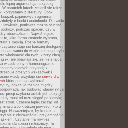
li, lepiej argumentują i szybciej
y. W ostatnich latach zmienił się także
ki korzystamy z literatury. Obok
h książek papierowych ogromną
zdobyły e-booki i audiobooki. Dla wielu
e ułatwienie, ponieważ można słuchać
w podróży, podczas spaceru czy w
ędzy obowiązkami. Najważniejsze
est to, jaka forma zostanie wybrana,
takt z treścią. Różne formaty
 czytanie staje się bardziej dostępne i
do dopasowania do współczesnego stylu
bra wiadomość dla tych, którzy chcą
iążek, ale obawiają się, że nie znajdą
sca w codziennym harmonogramie.
rozpoczynających przygodę z
otrzebuje prostych wskazówek i
Właśnie wtedy przydaje się
serwis dla
ych
który pomaga wybierać
tytuły, pokazuje różnice między
podpowiada, jak budować własny rytuał
bez presji czytania ambitnych pozycji
 każdy musi od razu sięgać po klasykę
aset stron. Czasem lepiej zacząć od
ryminału albo krótszej powieści, która
iąga. Najważniejsze, by kontakt z
rzył się z ciekawością i przyjemnością,
wiązkiem. Czytanie ma również
zenie dla dzieci i młodzieży. To
odym wieku kształtują się nawyki,