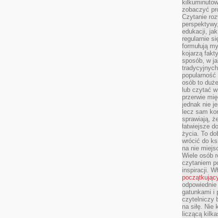
kilkuminutow
zobaczyć pr
Czytanie roz
perspektywy,
edukacji, ja
regularnie s
formułują myś
kojarzą fakt
sposób, w ja
tradycyjnyc
popularność 
osób to duż
lub czytać 
przerwie mi
jednak nie j
lecz sam kon
sprawiają, że
łatwiejsze 
życia. To do
wrócić do ks
na nie miej
Wiele osób 
czytaniem p
inspiracji. 
początkując
odpowiednie 
gatunkami i 
czytelniczy 
na siłę. Nie
liczącą kilk