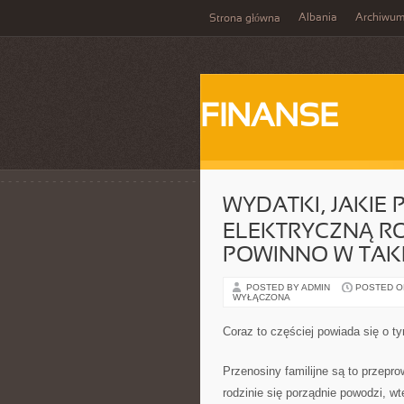
Albania
Archiwu
Strona główna
FINANSE
WYDATKI, JAKIE
ELEKTRYCZNĄ RO
POWINNO W TAKI
POSTED BY ADMIN
POSTED ON
WYŁĄCZONA
Coraz to częściej powiada się o t
Przenosiny familijne są to przepr
rodzinie się porządnie powodzi, w