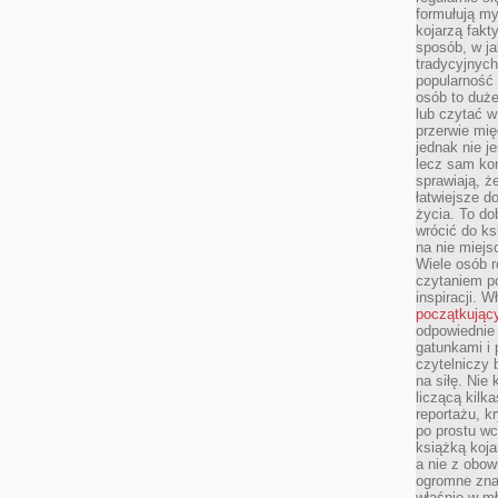
formułują myś
kojarzą fakt
sposób, w ja
tradycyjnyc
popularność 
osób to duż
lub czytać 
przerwie mi
jednak nie j
lecz sam kon
sprawiają, że
łatwiejsze 
życia. To do
wrócić do ks
na nie miej
Wiele osób 
czytaniem p
inspiracji. 
początkując
odpowiednie 
gatunkami i 
czytelniczy 
na siłę. Nie
liczącą kilk
reportażu, k
po prostu wc
książką koja
a nie z obo
ogromne znac
właśnie w mł