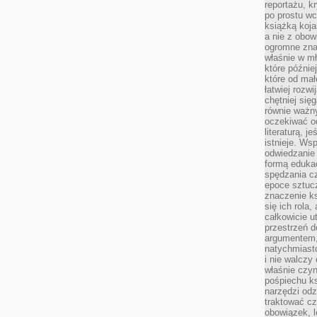
reportażu, k
po prostu wc
książką koja
a nie z obo
ogromne znac
właśnie w mł
które późnie
które od ma
łatwiej rozwi
chętniej się
równie ważny
oczekiwać o
literaturą, j
istnieje. Ws
odwiedzanie 
formą eduka
spędzania c
epoce sztuczn
znaczenie k
się ich rola,
całkowicie u
przestrzeń 
argumentem,
natychmiasto
i nie walcz
właśnie czyn
pośpiechu k
narzędzi odz
traktować cz
obowiązek, l