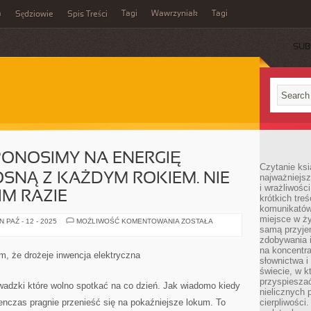
m
Tagi
Wawrzyniak
Tagi
Sędziowie
Spis Treści
SUB
 PONOSIMY NA ENERGIĘ
Czytanie ksi
SNĄ Z KAŻDYM ROKIEM. NIE
najważniejsz
i wrażliwośc
M RAZIE
krótkich tre
komunikatów
miejsce w ży
WYDATKI,
 PAŹ - 12 - 2025
MOŻLIWOŚĆ KOMENTOWANIA
ZOSTAŁA
JAKIE
samą przyje
PONOSIMY
zdobywania i
NA
na koncentr
ENERGIĘ
ym, że drożeje inwencja elektryczna
ELEKTRYCZNĄ
słownictwa i
ROSNĄ
świecie, w k
Z
przyspieszać
KAŻDYM
owadzki które wolno spotkać na co dzień. Jak wiadomo kiedy
ROKIEM.
nielicznych 
NIE
tenczas pragnie przenieść się na pokaźniejsze lokum. To
cierpliwości
POWINNO