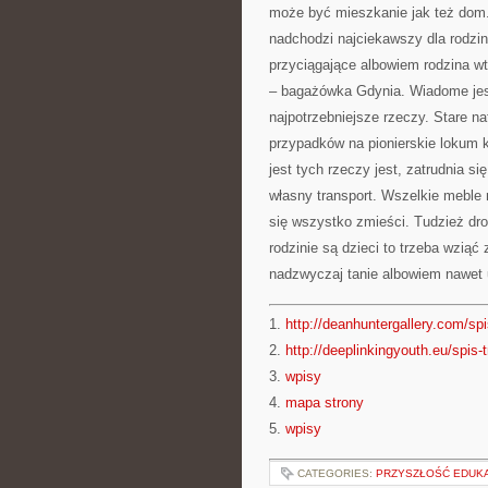
może być mieszkanie jak też dom
nadchodzi najciekawszy dla rodzin
przyciągające albowiem rodzina wte
– bagażówka Gdynia. Wiadome jest
najpotrzebniejsze rzeczy. Stare n
przypadków na pionierskie lokum k
jest tych rzeczy jest, zatrudnia s
własny transport. Wszelkie mebl
się wszystko zmieści. Tudzież d
rodzinie są dzieci to trzeba wzią
nadzwyczaj tanie albowiem nawet u
1.
http://deanhuntergallery.com/spi
2.
http://deeplinkingyouth.eu/spis-t
3.
wpisy
4.
mapa strony
5.
wpisy
CATEGORIES:
PRZYSZŁOŚĆ EDUKA