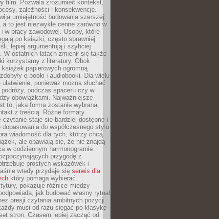
y film. Pozwala zrozumieć kontekst,
ocesy, zależności i konsekwencje.
wija umiejętność budowania szerszej
 a to jest niezwykle cenne zarówno w
k i w pracy zawodowej. Osoby, które
ięgają po książki, często sprawniej
li, lepiej argumentują i szybciej
y. W ostatnich latach zmienił się także
ki korzystamy z literatury. Obok
h książek papierowych ogromną
zdobyły e-booki i audiobooki. Dla wielu
e ułatwienie, ponieważ można słuchać
w podróży, podczas spaceru czy w
ędzy obowiązkami. Najważniejsze
est to, jaka forma zostanie wybrana,
takt z treścią. Różne formaty
 czytanie staje się bardziej dostępne i
do dopasowania do współczesnego stylu
bra wiadomość dla tych, którzy chcą
iążek, ale obawiają się, że nie znajdą
sca w codziennym harmonogramie.
rozpoczynających przygodę z
otrzebuje prostych wskazówek i
Właśnie wtedy przydaje się
serwis dla
ych
który pomaga wybierać
tytuły, pokazuje różnice między
podpowiada, jak budować własny rytuał
bez presji czytania ambitnych pozycji
 każdy musi od razu sięgać po klasykę
aset stron. Czasem lepiej zacząć od