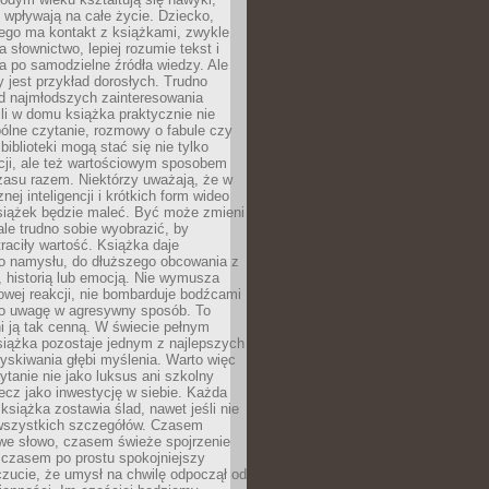
j wpływają na całe życie. Dziecko,
łego ma kontakt z książkami, zwykle
ja słownictwo, lepiej rozumie tekst i
ga po samodzielne źródła wiedzy. Ale
 jest przykład dorosłych. Trudno
d najmłodszych zainteresowania
eśli w domu książka praktycznie nie
pólne czytanie, rozmowy o fabule czy
biblioteki mogą stać się nie tylko
cji, ale też wartościowym sposobem
zasu razem. Niektórzy uważają, że w
ej inteligencji i krótkich form wideo
siążek będzie maleć. Być może zmieni
 ale trudno sobie wyobrazić, by
traciły wartość. Książka daje
do namysłu, do dłuższego obcowania z
 historią lub emocją. Nie wymusza
wej reakcji, nie bombarduje bodźcami
y o uwagę w agresywny sposób. To
i ją tak cenną. W świecie pełnym
siążka pozostaje jednym z najlepszych
yskiwania głębi myślenia. Warto więc
ytanie nie jako luksus ani szkolny
ecz jako inwestycję w siebie. Każda
książka zostawia ślad, nawet jeśli nie
szystkich szczegółów. Czasem
owe słowo, czasem świeże spojrzenie
a czasem po prostu spokojniejszy
czucie, że umysł na chwilę odpoczął od