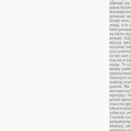
oderwać się 
jednej histor
doświadczeni
ponieważ wy
Dzięki temu
uwagi, a to 
funkcjonowan
są także wy
empatii. Gdy
decyzji, lęk
rozumieć lud
rzeczywistoś
że ten sam 
inaczej w za
osoby. To s
debaty publi
spolaryzowa
złożonych na
rzadziej oce
sposób. Nie
poznawczej 
reportaży i 
potrafi wpr
znacznie głęb
kilkuminutow
zobaczyć pr
Czytanie roz
perspektywy,
edukacji, ja
regularnie s