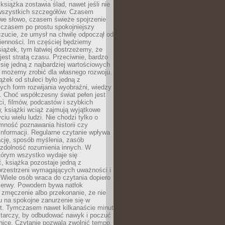
książka zostawia ślad, nawet jeśli nie
szystkich szczegółów. Czasem
owe słowo, czasem świeże spojrzenie
a czasem po prostu spokojniejszy
czucie, że umysł na chwilę odpoczął od
ienności. Im częściej będziemy
iążek, tym łatwiej dostrzeżemy, że
 jest stratą czasu. Przeciwnie, bardzo
 się jedną z najbardziej wartościowych
e możemy zrobić dla własnego rozwoju.
ążek od stuleci było jedną z
ych form rozwijania wyobraźni, wiedzy
i. Choć współczesny świat pełen jest
ści, filmów, podcastów i szybkich
, książki wciąż zajmują wyjątkowe
ciu wielu ludzi. Nie chodzi tylko o
mność poznawania historii czy
nformacji. Regularne czytanie wpływa
ację, sposób myślenia, zasób
 zdolność rozumienia innych. W
tórym wszystko wydaje się
, książka pozostaje jedną z
przestrzeni wymagających uważności i
. Wiele osób wraca do czytania dopiero
rzerwy. Powodem bywa natłok
 zmęczenie albo przekonanie, że nie
u na spokojne zanurzenie się w
st. Tymczasem nawet kilkanaście minut
starczy, by odbudować nawyk i poczuć
nicę. Czytanie pozwala zwolnić tempo,