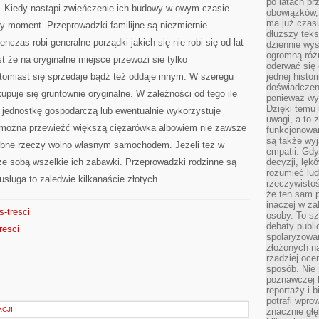
po latach p
W
. Kiedy nastąpi zwieńczenie ich budowy w owym czasie
TAKIM
obowiązków,
RAZIE
ma już czas
y moment. Przeprowadzki familijne są niezmiernie
dłuższy tek
nczas robi generalne porządki jakich się nie robi się od lat
dziennie wy
ogromną róż
 że na oryginalne miejsce przewozi sie tylko
oderwać się 
atomiast się sprzedaje bądź też oddaje innym. W szeregu
jednej histor
doświadczeni
upuje się gruntownie oryginalne. W zależności od tego ile
ponieważ wy
Dzięki temu
ię jednostkę gospodarczą lub ewentualnie wykorzystuje
uwagi, a to 
e można przewieźć większą ciężarówka albowiem nie zawsze
funkcjonowan
są także wy
robne rzeczy wolno własnym samochodem. Jeżeli też w
empatii. Gdy
ć ze sobą wszelkie ich zabawki. Przeprowadzki rodzinne są
decyzji, lęk
rozumieć lud
sługa to zaledwie kilkanaście złotych.
rzeczywistoś
że ten sam 
inaczej w za
s-tresci
osoby. To s
debaty publi
resci
spolaryzowa
złożonych na
rzadziej oce
sposób. Nie
poznawczej 
reportaży i 
potrafi wpr
CJI
znacznie głęb