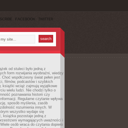
SCRIBE
FACEBOOK
TWITTER
ążek od stuleci było jedną z
ych form rozwijania wyobraźni, wiedzy
i. Choć współczesny świat pełen jest
ści, filmów, podcastów i szybkich
, książki wciąż zajmują wyjątkowe
ciu wielu ludzi. Nie chodzi tylko o
mność poznawania historii czy
nformacji. Regularne czytanie wpływa
ację, sposób myślenia, zasób
 zdolność rozumienia innych. W
tórym wszystko wydaje się
, książka pozostaje jedną z
przestrzeni wymagających uważności i
. Wiele osób wraca do czytania dopiero