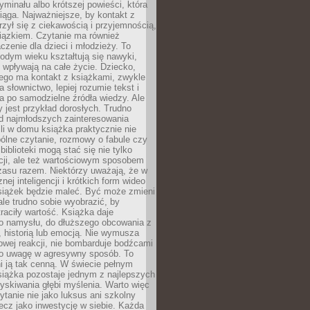
ryminału albo krótszej powieści, która
iąga. Najważniejsze, by kontakt z
rzył się z ciekawością i przyjemnością,
wiązkiem. Czytanie ma również
zenie dla dzieci i młodzieży. To
odym wieku kształtują się nawyki,
j wpływają na całe życie. Dziecko,
łego ma kontakt z książkami, zwykle
ja słownictwo, lepiej rozumie tekst i
ga po samodzielne źródła wiedzy. Ale
 jest przykład dorosłych. Trudno
d najmłodszych zainteresowania
eśli w domu książka praktycznie nie
pólne czytanie, rozmowy o fabule czy
biblioteki mogą stać się nie tylko
cji, ale też wartościowym sposobem
zasu razem. Niektórzy uważają, że w
ej inteligencji i krótkich form wideo
siążek będzie maleć. Być może zmieni
 ale trudno sobie wyobrazić, by
traciły wartość. Książka daje
do namysłu, do dłuższego obcowania z
 historią lub emocją. Nie wymusza
wej reakcji, nie bombarduje bodźcami
y o uwagę w agresywny sposób. To
i ją tak cenną. W świecie pełnym
siążka pozostaje jednym z najlepszych
yskiwania głębi myślenia. Warto więc
ytanie nie jako luksus ani szkolny
ecz jako inwestycję w siebie. Każda