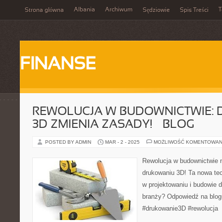
Albania
Archiwum
T
Strona główna
Sędziowie
Spis Treści
FINANSE
REWOLUCJA W BUDOWNICTWIE:
3D ZMIENIA ZASADY! – BLOG
POSTED BY ADMIN
MAR - 2 - 2025
MOŻLIWOŚĆ KOMENTOWAN
Rewolucja w budownictwie n
drukowaniu 3D! Ta nowa tec
w projektowaniu i budowie 
branży? Odpowiedź na blog
#drukowanie3D #rewolucja