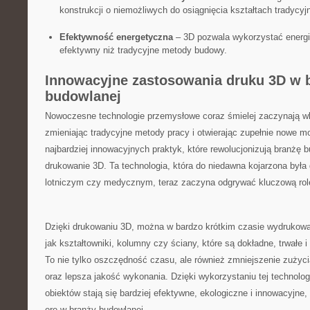
konstrukcji o niemożliwych do osiągnięcia kształtach tradycyj
Efektywność energetyczna
– 3D pozwala wykorzystać energię
efektywny niż tradycyjne metody ⁤budowy.
Innowacyjne zastosowania‌ druku 3D w 
budowlanej
Nowoczesne technologie przemysłowe coraz ‌śmielej zaczynają wk
zmieniając tradycyjne metody ‍pracy i‌ otwierając zupełnie nowe m
najbardziej innowacyjnych praktyk, które⁣ rewolucjonizują branżę b
drukowanie 3D. ⁢Ta technologia, która do niedawna kojarzona był
lotniczym ⁣czy medycznym, teraz zaczyna odgrywać kluczową ‍rol
Dzięki drukowaniu 3D, można w bardzo krótkim czasie wydrukowa
jak kształtowniki, kolumny ⁢czy ściany, które są ⁤dokładne, trwałe i
To nie tylko oszczędność czasu, ale również zmniejszenie zużyc
oraz lepsza jakość wykonania.​ Dzięki wykorzystaniu tej ‌technolog
obiektów stają się⁣ bardziej efektywne, ekologiczne i innowacyjne
erę w branży budowlanej.