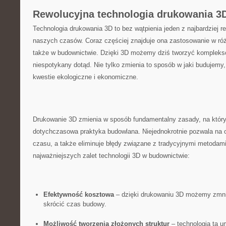
Rewolucyjna technologia​ drukowania 3D
Technologia drukowania 3D to bez wątpienia jeden z‍ najbardziej
naszych czasów. Coraz częściej znajduje ona zastosowanie w różnyc
także w budownictwie. Dzięki 3D możemy dziś​ tworzyć‌ kompleks
niespotykany dotąd. Nie tylko zmienia⁤ to sposób w jaki budujemy
kwestie ekologiczne i ekonomiczne.
Drukowanie 3D zmienia w sposób fundamentalny zasady, na⁤ któryc
dotychczasowa praktyka budowlana. ‍Niejednokrotnie pozwala na⁤ o
czasu, a także eliminuje błędy‌ związane ⁤z tradycyjnymi metodami
najważniejszych zalet technologii 3D w⁣ budownictwie:
Efektywność kosztowa
– ⁤dzięki drukowaniu⁤ 3D‌ możemy zmnie
skrócić czas budowy.
Możliwość tworzenia ‍złożonych struktur
– technologia ta ‍u