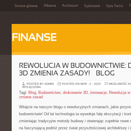
Albania
Archiwum
T
Strona główna
Sędziowie
Spis Treści
FINANSE
REWOLUCJA W BUDOWNICTWIE:
3D ZMIENIA ZASADY! – BLOG
POSTED BY ADMIN
POSTED ON MAR - 2 - 2025
MOŻLIWOŚĆ 
WYŁĄCZONA
Tagi:
Blog
,
Budownictwo
,
drukowanie 3D
,
innowacje
,
Rewolucja w
zmiana zasad
Witajcie na naszym blogu o rewolucyjnych zmianach, jakie przyn
budownictwie! Od lat technologia ta⁢ wywołuje falę​ ekscytacji ‍i kon
zmieniając tradycyjne metody budowy i otwierając zupełnie ⁤nowe mo
na fascynującą podróż przez świat przyszłościowej architektury i i