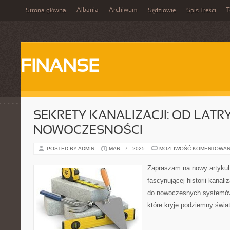
Albania
Archiwum
T
Strona główna
Sędziowie
Spis Treści
FINANSE
SEKRETY KANALIZACJI: OD LATR
NOWOCZESNOŚCI
POSTED BY ADMIN
MAR - 7 - 2025
MOŻLIWOŚĆ KOMENTOWAN
Zapraszam na nowy artykuł
fascynującej historii kanali
do nowoczesnych systemów.
które kryje podziemny świat