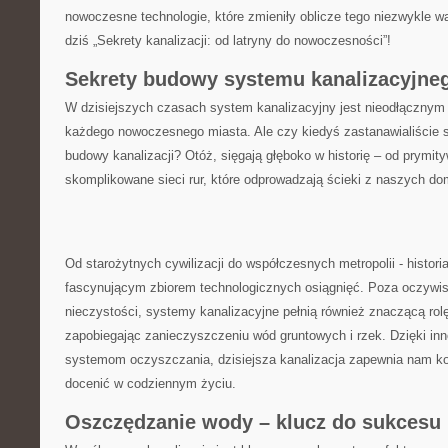
nowoczesne technologie, które ⁢zmieniły oblicze tego niezwykle
dziś „Sekrety kanalizacji: od latryny do nowoczesności”!
Sekrety budowy systemu⁣ kanalizacyjne
W dzisiejszych czasach system kanalizacyjny jest nieodłącznym 
każdego nowoczesnego miasta. Ale czy kiedyś zastanawialiście si
⁤budowy kanalizacji? Otóż, sięgają głęboko w⁢ historię – od prymityw
skomplikowane sieci rur, które odprowadzają ścieki⁣ z naszych d
Od starożytnych cywilizacji do współczesnych metropolii ⁢- historia
‌fascynującym zbiorem technologicznych osiągnięć. Poza oczywis
nieczystości, systemy kanalizacyjne pełnią również znaczącą rol
zapobiegając zanieczyszczeniu wód gruntowych ‍i rzek. Dzięki i
systemom oczyszczania, dzisiejsza kanalizacja zapewnia nam komf
docenić​ w codziennym życiu.
Oszczędzanie wody – klucz do sukcesu