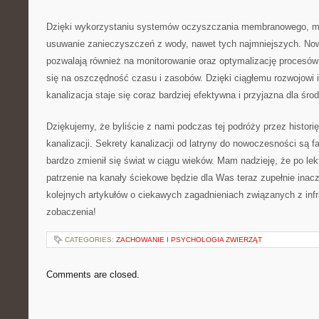
Dzięki wykorzystaniu systemów oczyszczania membranowego, mo
usuwanie⁤ zanieczyszczeń z wody, nawet ‌tych najmniejszych. No
pozwalają również na monitorowanie oraz optymalizację‌ procesów
się na oszczędność czasu i zasobów. Dzięki ⁢ciągłemu rozwojowi⁢
kanalizacja staje się coraz‍ bardziej efektywna​ i przyjazna dla śro
Dziękujemy, że byliście z nami podczas tej podróży przez histori
kanalizacji.⁣ Sekrety kanalizacji od ‍latryny do nowoczesności są f
bardzo zmienił ⁢się świat w ciągu ​wieków. Mam nadzieję, że po lekt
patrzenie na kanały ściekowe będzie dla Was teraz ‍zupełnie ⁢inac
kolejnych artykułów o ciekawych zagadnieniach związanych z ⁤infr
zobaczenia!
CATEGORIES:
ZACHOWANIE I PSYCHOLOGIA ZWIERZĄT
Comments are closed.