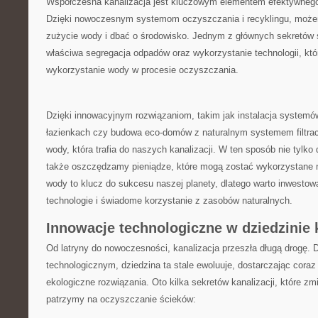
Współczesna kanalizacja jest kluczowym elementem ‍efektywneg
Dzięki nowoczesnym‌ systemom oczyszczania i recyklingu, moż
zużycie wody i dbać ⁤o środowisko. Jednym z głównych ‍sekretów s
właściwa segregacja odpadów⁤ oraz wykorzystanie technologii, któ
wykorzystanie wody w procesie oczyszczania.
Dzięki innowacyjnym‌ rozwiązaniom, ‍takim jak ⁣instalacja syste
łazienkach czy budowa eco-domów z⁢ naturalnym systemem filtrac
wody, ⁢która trafia do naszych kanalizacji. W ten sposób nie tylko 
⁤także oszczędzamy pieniądze, które mogą⁢ zostać⁤ wykorzystane 
wody to klucz do sukcesu naszej planety, dlatego⁣ warto inwesto
technologie i świadome korzystanie z zasobów naturalnych.
Innowacje‍ technologiczne w dziedzinie 
Od latryny do nowoczesności,​ kanalizacja przeszła długą drogę. 
technologicznym, dziedzina ‌ta stale ewoluuje, dostarczając coraz
ekologiczne rozwiązania. ‍Oto kilka sekretów kanalizacji, które zm
⁢patrzymy na oczyszczanie ścieków: