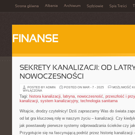
Albania
Archiwum
T
Strona główna
Sędziowie
Spis Treści
FINANSE
SEKRETY KANALIZACJI: OD LATR
NOWOCZESNOŚCI
POSTED BY ADMIN
POSTED ON MAR - 7 - 2025
MOŻLIWOŚĆ 
WYŁĄCZONA
Tagi:
histora kanalizacji
,
latryna
,
nowoczesność
,
przeszłość i prz
kanalizacji
,
system kanalizacyjny
,
technologia sanitarna
Witajcie, drodzy czytelnicy! Dziś zapraszamy Was do świata zapom
od lat gra kluczową rolę w naszym życiu – kanalizacji. Czy kiedyk
jak powstawały pierwsze systemy odprowadzania‌ ścieków czy jak 
Przygotujcie ‍się na fascynującą podróż przez historię kanalizacji⁢