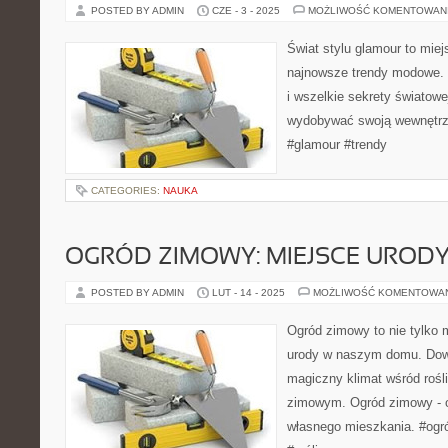
POSTED BY ADMIN
CZE - 3 - 2025
MOŻLIWOŚĆ KOMENTOWAN
Świat stylu glamour to miej
najnowsze trendy modowe. 
i wszelkie sekrety światow
wydobywać swoją wewnętr
#glamour #trendy
CATEGORIES:
NAUKA
OGRÓD ZIMOWY: MIEJSCE UROD
POSTED BY ADMIN
LUT - 14 - 2025
MOŻLIWOŚĆ KOMENTOWA
Ogród zimowy to nie tylko m
urody w naszym domu. Dowi
magiczny klimat wśród rośli
zimowym. Ogród zimowy - 
własnego mieszkania. #ogr