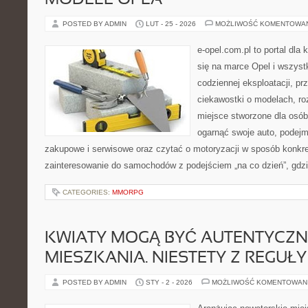
MODELE OPLA
POSTED BY ADMIN
LUT - 25 - 2026
MOŻLIWOŚĆ KOMENTOWA
e-opel.com.pl to portal dla 
się na marce Opel i wszyst
codziennej eksploatacji, pr
ciekawostki o modelach, ro
miejsce stworzone dla osób
ogarnąć swoje auto, podejm
zakupowe i serwisowe oraz czytać o motoryzacji w sposób konkre
zainteresowanie do samochodów z podejściem „na co dzień”, gdzie 
CATEGORIES:
MMORPG
KWIATY MOGĄ BYĆ AUTENTYCZ
MIESZKANIA. NIESTETY Z REGUŁY
POSTED BY ADMIN
STY - 2 - 2026
MOŻLIWOŚĆ KOMENTOWAN