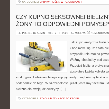
CATEGORIES:
UPRAWA ROŚLIN W POJEMNIKACH
CZY KUPNO SEKSOWNEJ BIELIZN
ŻONY TO ODPOWIEDNI POMYSŁ?
POSTED BY ADMIN
STY - 2 - 2026
MOŻLIWOŚĆ KOMENTOWAN
Jak kupić erotyczną bieliz
Choć mówi się, iż szata ni
przypadku nie można powie
Weźmy chociażby pod uwagę
Przecież bielizna erotyczn
absolutnie każda kobieta w
atrakcyjnie. I właśnie dlatego kupując erotyczną bieliznę trzeba 
podchodzić do tego. W szczególności jeżeli jesteśmy facetami, k
bielizna dla swojej dziewczyny. […]
CATEGORIES:
SZKOŁA PIZZY KROK PO KROKU