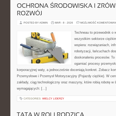
OCHRONA ŚRODOWISKA I ZRÓ
ROZWÓJ
POSTED BY ADMIN
MAR - 8 - 2026
MOŻLIWOŚĆ KOMENTOWAN
Techneau to przewodnik o 
wszystkim sektorze ciężkim
wspiera: rozwiązaniach, infr
robotyzacji, łańcuchach dos
doskonaleniu procesów. To 
ogarniać procesy przemysł
korporacyjnej waty, a jednocześnie doceniają konkret. Zobacz kon
Przemysłowe i Przemysł Motoryzacyjny (Pojazdy ciężkie). W cent
zakłady, ciąg technologiczny oraz maszyny, które robią robotę w
wymagających: […]
CATEGORIES:
WIELCY LIDERZY
TATA W ROLI RODZICA