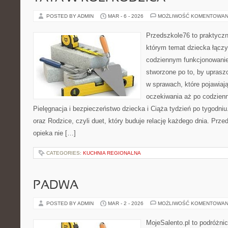
POSTED BY ADMIN
MAR - 6 - 2026
MOŻLIWOŚĆ KOMENTOWAN
Przedszkole76 to praktyczn
którym temat dziecka łączy
codziennym funkcjonowani
stworzone po to, by uprasz
w sprawach, które pojawiaj
oczekiwania aż po codzienn
Pielęgnacja i bezpieczeństwo dziecka i Ciąża tydzień po tygodni
oraz Rodzice, czyli duet, który buduje relację każdego dnia. Prz
opieka nie […]
CATEGORIES:
KUCHNIA REGIONALNA
PADWA
POSTED BY ADMIN
MAR - 2 - 2026
MOŻLIWOŚĆ KOMENTOWAN
MojeSalento.pl to podróżni