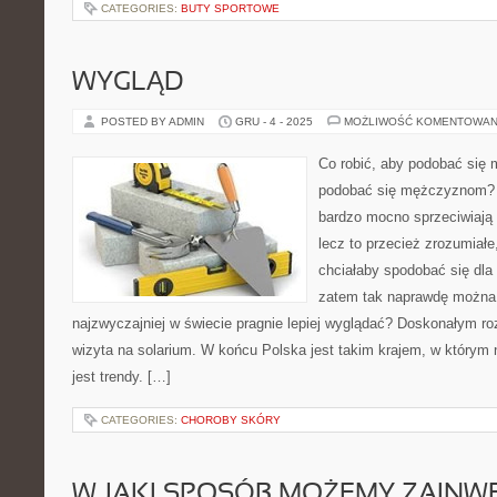
CATEGORIES:
BUTY SPORTOWE
WYGLĄD
POSTED BY ADMIN
GRU - 4 - 2025
MOŻLIWOŚĆ KOMENTOWAN
Co robić, aby podobać się
podobać się mężczyznom? C
bardzo mocno sprzeciwiają
lecz to przecież zrozumiał
chciałaby spodobać się dla
zatem tak naprawdę można p
najzwyczajniej w świecie pragnie lepiej wyglądać? Doskonałym r
wizyta na solarium. W końcu Polska jest takim krajem, w którym 
jest trendy. […]
CATEGORIES:
CHOROBY SKÓRY
W JAKI SPOSÓB MOŻEMY ZAIN