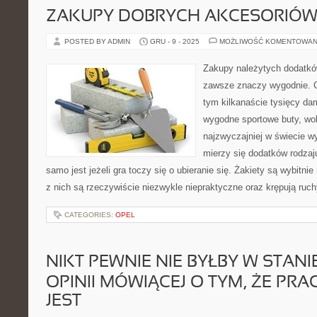
ZAKUPY DOBRYCH AKCESORIÓW
POSTED BY ADMIN
GRU - 9 - 2025
MOŻLIWOŚĆ KOMENTOWAN
Zakupy należytych dodatków
zawsze znaczy wygodnie. C
tym kilkanaście tysięcy da
wygodne sportowe buty, woli
najzwyczajniej w świecie 
mierzy się dodatków rodzaj
samo jest jeżeli gra toczy się o ubieranie się. Żakiety są wybitni
z nich są rzeczywiście niezwykle niepraktyczne oraz krępują ruch
CATEGORIES:
OPEL
NIKT PEWNIE NIE BYŁBY W STAN
OPINII MÓWIĄCEJ O TYM, ŻE PRA
JEST