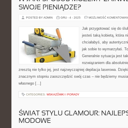
SWOJE PIENIĄDZE?
POSTED BY ADMIN
GRU - 4 - 2025
MOŻLIWOŚĆ KOMENTOWAN
Jak przygotować się do ślu
jesteś taką kobietą, która n
chciałabyś, aby autentyczn
jak sobie to wymarzyłaś. 
Generalnie sytuacja jest t
rozwiązaniem dla absolutnie
zresztą nie tylko jej, jest najzwyczajniej depilacja laserowa. Dz
znacznym stopniu zaoszczędzić swój czas – nie będziemy musiał
własnego […]
CATEGORIES:
WSKAZÓWKI I PORADY
ŚWIAT STYLU GLAMOUR: NAJLEP
MODOWE