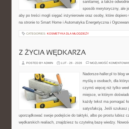
sanitarnej, a także odwodni
sposób merytoryczny, ale j
aby po treści mogli sięgać inżynierowie oraz osoby, które dopie
na stronie to Smart Home i Automatyka Energetyczna i Ogrzewa
CATEGORIES:
KOSMETYKA DLA MŁODZIEŻY
Z ŻYCIA WĘDKARZA
POSTED BY ADMIN
LUT - 26 - 2026
MOŻLIWOŚĆ KOMENTOWA
Nadorsze-haller.pl to blog w
myślą o osobach, dla który
czymś więcej niż tylko we
miejsce, w którym doświadc
każdy tekst ma pomagać łow
satysfakcją. Jeśli szukasz
uporządkować swoje podejście do taktyki, albo po prostu lubisz c
wędkarskich realiach, znajdziesz tu czytelną bazę wiedzy. Nowośc