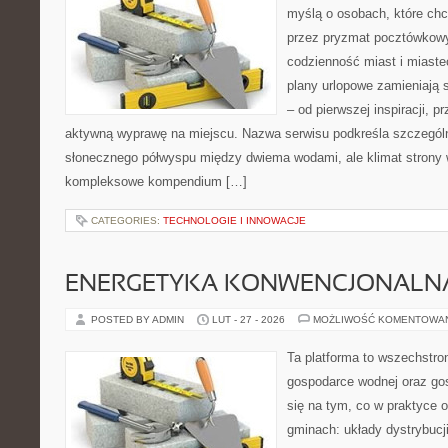
myślą o osobach, które chcą
przez pryzmat pocztówkowy
codzienność miast i miaste
plany urlopowe zamieniają 
– od pierwszej inspiracji, 
aktywną wyprawę na miejscu. Nazwa serwisu podkreśla szczególną
słonecznego półwyspu między dwiema wodami, ale klimat strony 
kompleksowe kompendium […]
CATEGORIES:
TECHNOLOGIE I INNOWACJE
ENERGETYKA KONWENCJONALN
POSTED BY ADMIN
LUT - 27 - 2026
MOŻLIWOŚĆ KOMENTOWA
Ta platforma to wszechstro
gospodarce wodnej oraz go
się na tym, co w praktyce o
gminach: układy dystrybucji