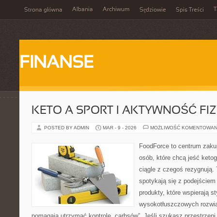
Albania
Archiwum
T
Strona główna
Sędziowie
Spis Treści
FINANSE
KETO A SPORT I AKTYWNOŚĆ FI
POSTED BY ADMIN
MAR - 9 - 2026
MOŻLIWOŚĆ KOMENTOWAN
FoodForce to centrum zaku
osób, które chcą jeść keto
ciągle z czegoś rezygnują.
spotykają się z podejściem
produkty, które wspierają st
wysokotłuszczowych rozwią
pomagają utrzymać kontrolę „carbsów”. Jeśli szukasz przestrzeni,