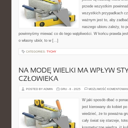
przede wszystkim powinnaś
wszystkich przypadkach c
ważnym jest to, aby zadbać
naszego ubioru zależy, to 
powinnyśmy miewać co do tego wątpliwości. W końcu prawda jest 
o własny ubiór, to w […]
CATEGORIES:
TYCHY
NA MODĘ WIELKI MA WPŁYW STY
CZŁOWIEKA
POSTED BY ADMIN
GRU - 8 - 2025
MOŻLIWOŚĆ KOMENTOWAN
W jaki sposób dbać o ponad 
jest kierowany do kobiet po
wiedzieć, że to poważna gr
cały świat się starzeje, tot
kosmetyczne wiedzą, iż kul