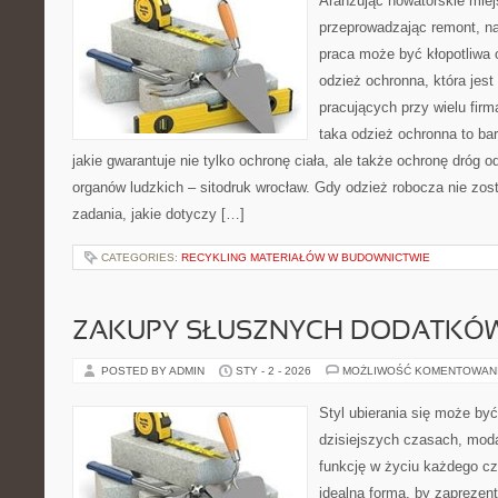
Aranżując nowatorskie mie
przeprowadzając remont, n
praca może być kłopotliwa 
odzież ochronna, która jes
pracujących przy wielu firm
taka odzież ochronna to b
jakie gwarantuje nie tylko ochronę ciała, ale także ochronę dróg
organów ludzkich – sitodruk wrocław. Gdy odzież robocza nie zos
zadania, jakie dotyczy […]
CATEGORIES:
RECYKLING MATERIAŁÓW W BUDOWNICTWIE
ZAKUPY SŁUSZNYCH DODATKÓW
POSTED BY ADMIN
STY - 2 - 2026
MOŻLIWOŚĆ KOMENTOWAN
Styl ubierania się może by
dzisiejszych czasach, moda
funkcję w życiu każdego czł
idealna forma, by zapreze