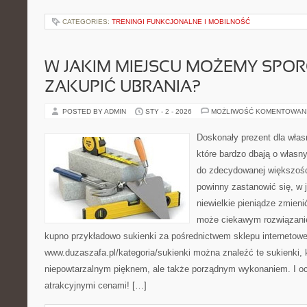
CATEGORIES:
TRENINGI FUNKCJONALNE I MOBILNOŚĆ
W JAKIM MIEJSCU MOŻEMY SPOR
ZAKUPIĆ UBRANIA?
POSTED BY ADMIN
STY - 2 - 2026
MOŻLIWOŚĆ KOMENTOWAN
Doskonały prezent dla włas
które bardzo dbają o własn
do zdecydowanej większośc
powinny zastanowić się, w 
niewielkie pieniądze zmien
może ciekawym rozwiązanie
kupno przykładowo sukienki za pośrednictwem sklepu internetow
www.duzaszafa.pl/kategoria/sukienki można znaleźć te sukienki, k
niepowtarzalnym pięknem, ale także porządnym wykonaniem. I o
atrakcyjnymi cenami! […]