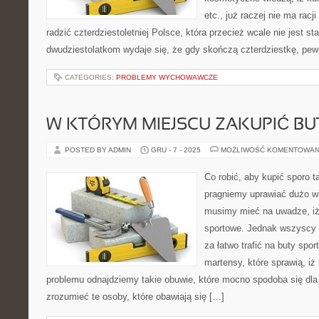
etc., już raczej nie ma rac
radzić czterdziestoletniej Polsce, która przecież wcale nie jest st
dwudziestolatkom wydaje się, że gdy skończą czterdziestkę, pew
CATEGORIES:
PROBLEMY WYCHOWAWCZE
W KTÓRYM MIEJSCU ZAKUPIĆ BU
POSTED BY ADMIN
GRU - 7 - 2025
MOŻLIWOŚĆ KOMENTOWAN
Co robić, aby kupić sporo 
pragniemy uprawiać dużo wi
musimy mieć na uwadze, i
sportowe. Jednak wszyscy 
za łatwo trafić na buty spo
martensy, które sprawią, iż
problemu odnajdziemy takie obuwie, które mocno spodoba się dla
zrozumieć te osoby, które obawiają się […]