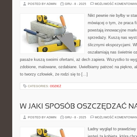
POSTED BY ADMIN
GRU - 8 - 2025
MOŻLIWOŚĆ KOMENTOWAN
Nikt pewnie nie byłby w sta
mówiącej o tym, że praca f
powstają innowacyjne marke
sprzedaży. Kuszą nas wyst
ślicznymi ekspozycjami. W
oszałamiają nas świetnie o
pasaże kuszą swoimi ofertami, aż dech zapiera. Wszystko to wyg
zdobione, malowane, ozdabiane. Uwielbiamy patrzeć na piękno, a
to tworzy człowiek, że rodzi się to […]
CATEGORIES:
ODZIEŻ
W JAKI SPOSÓB OSZCZĘDZAĆ N
POSTED BY ADMIN
GRU - 8 - 2025
MOŻLIWOŚĆ KOMENTOWAN
Ładny wygląd to prawdziwy 
jesteś tą kobietą, która chc