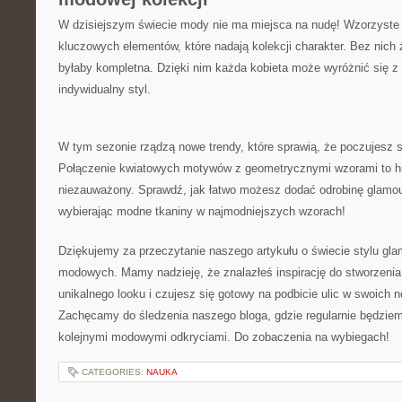
W dzisiejszym świecie mody nie ma miejsca na nudę! Wzorzyste 
kluczowych elementów, które nadają kolekcji charakter. Bez nich
byłaby kompletna. Dzięki nim każda kobieta może wyróżnić się z 
indywidualny styl.
W⁢ tym sezonie⁤ rządzą⁢ nowe trendy, które sprawią, że poczujesz 
Połączenie kwiatowych motywów z geometrycznymi wzorami⁢ to ​hi
niezauważony. Sprawdź, ⁢jak ‌łatwo możesz ⁢dodać odrobinę glamour
wybierając modne tkaniny w najmodniejszych wzorach!
Dziękujemy za przeczytanie naszego artykułu o świecie stylu gla
modowych. ⁤Mamy nadzieję, że znalazłeś inspirację ⁣do stworzeni
‍unikalnego looku i czujesz się gotowy na podbicie ⁣ulic​ w swoich 
Zachęcamy do śledzenia naszego bloga, gdzie regularnie będziem
kolejnymi modowymi odkryciami. Do‌ zobaczenia na wybiegach!
CATEGORIES:
NAUKA