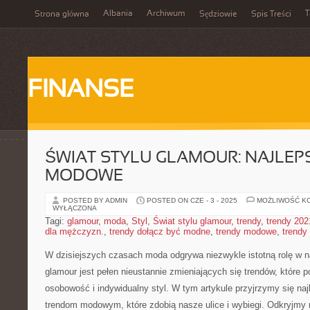
Albania
Archiwum
T
Strona główna
Sędziowie
Spis Treści
FINANSE
ŚWIAT STYLU GLAMOUR: NAJLEP
MODOWE
POSTED BY ADMIN
POSTED ON CZE - 3 - 2025
MOŻLIWOŚĆ K
WYŁĄCZONA
Tagi:
glamour
,
moda
,
Styl
,
Świat stylu glamour
,
trendy
,
trendy 202
dla mężczyzn.
,
trendy dołącz być modne
,
trendy modowe
,
trendy
W dzisiejszych ​czasach moda odgrywa niezwykle istotną rolę ⁤w n
glamour jest pełen nieustannie zmieniających się trendów,‍ które
osobowość i indywidualny styl. W tym artykule przyjrzymy się na
trendom modowym, które zdobią⁣ nasze ulice i wybiegi. Odkryjmy r