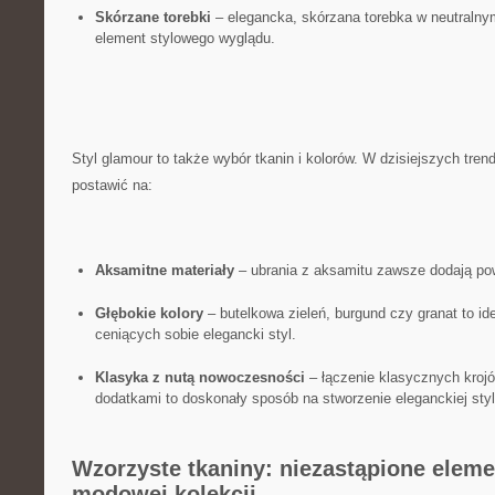
Skórzane torebki
– elegancka, skórzana torebka​ w neutralnym
element stylowego wyglądu.
Styl glamour to także wybór ⁤tkanin⁢ i‌ kolorów. W dzisiejszych t
postawić na:
Aksamitne materiały
– ‌ubrania z‍ aksamitu ⁢zawsze dodają pow
Głębokie kolory
– butelkowa zieleń, burgund ‌czy granat to i
⁤ceniących sobie‌ elegancki styl.
Klasyka z nutą nowoczesności
– łączenie klasycznych kroj
⁢dodatkami to doskonały sposób‍ na stworzenie eleganckiej styli
Wzorzyste tkaniny: niezastąpione elemen
modowej kolekcji