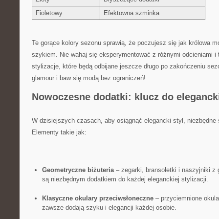
Fioletowy
Efektowna szminka
Te ⁤gorące kolory sezonu sprawią, że poczujesz się jak królowa m
‍szykiem. Nie wahaj⁣ się eksperymentować z różnymi odcieniami i 
stylizacje,​ które ⁤będą⁤ odbijane jeszcze długo po zakończeniu​ se
glamour i baw się modą bez ograniczeń!
Nowoczesne dodatki: klucz do​ elegancki
W dzisiejszych‍ czasach, aby osiągnąć elegancki styl, niezbędne
Elementy takie jak:
Geometryczne ⁤biżuteria
– zegarki, bransoletki i naszyjniki 
są niezbędnym dodatkiem do każdej eleganckiej‍ stylizacji.
Klasyczne okulary przeciwsłoneczne
– przyciemnione okula
zawsze⁣ dodają szyku i ‍elegancji każdej‍ osobie.