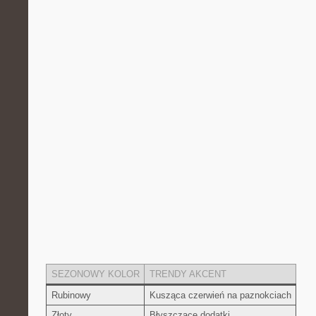
SEZONOWY ‌KOLOR
TRENDY AKCENT
Rubinowy
Kusząca czerwień na​ paznokciach
Złoty
Błyszczące⁣ dodatki