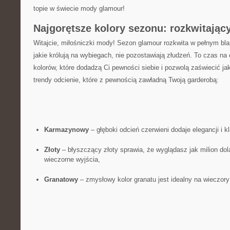
topie w świecie‍ mody glamour!
Najgorętsze kolory sezonu: rozkwitający
Witajcie, miłośniczki⁤ mody! Sezon ​glamour rozkwita ​w pełnym bla
jakie królują na wybiegach, nie pozostawiają złudzeń. To czas n
kolorów, które dodadzą Ci pewności siebie i⁤ pozwolą zaświecić ja
trendy odcienie, które z pewnością zawładną Twoją garderobą:
Karmazynowy
– głęboki odcień czerwieni dodaje elegancji i kla
Złoty
– błyszczący złoty sprawia, że wyglądasz jak milion⁢ dol
‍wieczorne wyjścia,
Granatowy
– zmysłowy kolor granatu jest idealny ‌na wieczory 