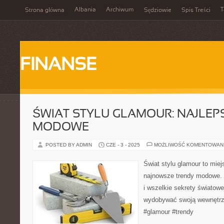
Albania
Archiwum
T
Strona główna
Sędziowie
Spis Treści
FINANSE
ŚWIAT STYLU GLAMOUR: NAJLEP
MODOWE
POSTED BY ADMIN
CZE - 3 - 2025
MOŻLIWOŚĆ KOMENTOWAN
Świat stylu glamour to miej
najnowsze trendy modowe. 
i wszelkie sekrety światow
wydobywać swoją wewnętr
#glamour #trendy