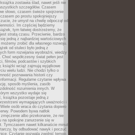
książka zostawia ślad, nawet jeśli nie
szystkich szczegółów. Czasem
owe słowo, czasem świeże spojrzenie
a czasem po prostu spokojniejszy
czucie, że umysł na chwilę odpoczął od
ienności. Im częściej będziemy
iążek, tym łatwiej dostrzeżemy, że
 jest stratą czasu. Przeciwnie, bardzo
 się jedną z najbardziej wartościowych
e możemy zrobić dla własnego rozwoju.
ążek od stuleci było jedną z
ych form rozwijania wyobraźni, wiedzy
i. Choć współczesny świat pełen jest
ści, filmów, podcastów i szybkich
, książki wciąż zajmują wyjątkowe
ciu wielu ludzi. Nie chodzi tylko o
mność poznawania historii czy
nformacji. Regularne czytanie wpływa
ację, sposób myślenia, zasób
 zdolność rozumienia innych. W
tórym wszystko wydaje się
, książka pozostaje jedną z
przestrzeni wymagających uważności i
. Wiele osób wraca do czytania dopiero
rzerwy. Powodem bywa natłok
 zmęczenie albo przekonanie, że nie
u na spokojne zanurzenie się w
st. Tymczasem nawet kilkanaście minut
starczy, by odbudować nawyk i poczuć
nicę. Czytanie pozwala zwolnić tempo,