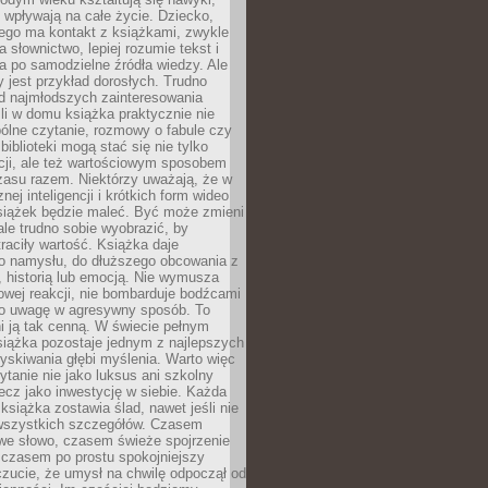
j wpływają na całe życie. Dziecko,
łego ma kontakt z książkami, zwykle
ja słownictwo, lepiej rozumie tekst i
ga po samodzielne źródła wiedzy. Ale
 jest przykład dorosłych. Trudno
d najmłodszych zainteresowania
eśli w domu książka praktycznie nie
pólne czytanie, rozmowy o fabule czy
biblioteki mogą stać się nie tylko
cji, ale też wartościowym sposobem
zasu razem. Niektórzy uważają, że w
ej inteligencji i krótkich form wideo
siążek będzie maleć. Być może zmieni
 ale trudno sobie wyobrazić, by
traciły wartość. Książka daje
do namysłu, do dłuższego obcowania z
 historią lub emocją. Nie wymusza
wej reakcji, nie bombarduje bodźcami
y o uwagę w agresywny sposób. To
i ją tak cenną. W świecie pełnym
siążka pozostaje jednym z najlepszych
yskiwania głębi myślenia. Warto więc
ytanie nie jako luksus ani szkolny
ecz jako inwestycję w siebie. Każda
książka zostawia ślad, nawet jeśli nie
szystkich szczegółów. Czasem
owe słowo, czasem świeże spojrzenie
a czasem po prostu spokojniejszy
czucie, że umysł na chwilę odpoczął od