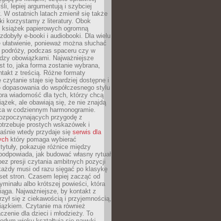
li, lepiej argumentują i szybciej
y. W ostatnich latach zmienił się także
ki korzystamy z literatury. Obok
h książek papierowych ogromną
zdobyły e-booki i audiobooki. Dla wielu
e ułatwienie, ponieważ można słuchać
w podróży, podczas spaceru czy w
ędzy obowiązkami. Najważniejsze
est to, jaka forma zostanie wybrana,
takt z treścią. Różne formaty
 czytanie staje się bardziej dostępne i
do dopasowania do współczesnego stylu
bra wiadomość dla tych, którzy chcą
iążek, ale obawiają się, że nie znajdą
sca w codziennym harmonogramie.
rozpoczynających przygodę z
otrzebuje prostych wskazówek i
Właśnie wtedy przydaje się
serwis dla
ych
który pomaga wybierać
tytuły, pokazuje różnice między
podpowiada, jak budować własny rytuał
bez presji czytania ambitnych pozycji
 każdy musi od razu sięgać po klasykę
aset stron. Czasem lepiej zacząć od
ryminału albo krótszej powieści, która
iąga. Najważniejsze, by kontakt z
rzył się z ciekawością i przyjemnością,
wiązkiem. Czytanie ma również
zenie dla dzieci i młodzieży. To
odym wieku kształtują się nawyki,