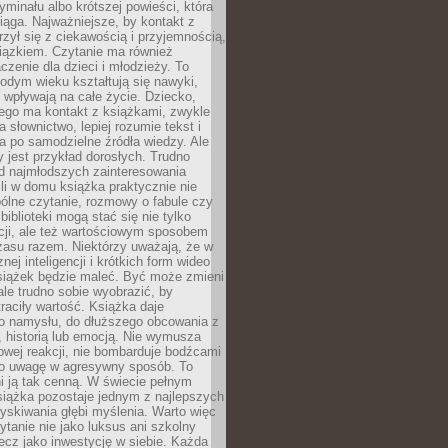
ryminału albo krótszej powieści, która
iąga. Najważniejsze, by kontakt z
rzył się z ciekawością i przyjemnością,
wiązkiem. Czytanie ma również
zenie dla dzieci i młodzieży. To
odym wieku kształtują się nawyki,
j wpływają na całe życie. Dziecko,
łego ma kontakt z książkami, zwykle
ja słownictwo, lepiej rozumie tekst i
ga po samodzielne źródła wiedzy. Ale
 jest przykład dorosłych. Trudno
d najmłodszych zainteresowania
eśli w domu książka praktycznie nie
pólne czytanie, rozmowy o fabule czy
biblioteki mogą stać się nie tylko
cji, ale też wartościowym sposobem
zasu razem. Niektórzy uważają, że w
ej inteligencji i krótkich form wideo
siążek będzie maleć. Być może zmieni
 ale trudno sobie wyobrazić, by
traciły wartość. Książka daje
do namysłu, do dłuższego obcowania z
 historią lub emocją. Nie wymusza
wej reakcji, nie bombarduje bodźcami
y o uwagę w agresywny sposób. To
i ją tak cenną. W świecie pełnym
siążka pozostaje jednym z najlepszych
yskiwania głębi myślenia. Warto więc
ytanie nie jako luksus ani szkolny
ecz jako inwestycję w siebie. Każda