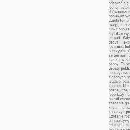
oderwać się 
jednej histor
doświadczeni
ponieważ wy
Dzięki temu
uwagi, a to 
funkcjonowan
są także wy
empatii. Gdy
decyzji, lęk
rozumieć lud
rzeczywistoś
że ten sam 
inaczej w za
osoby. To s
debaty publi
spolaryzowa
złożonych na
rzadziej oce
sposób. Nie
poznawczej 
reportaży i 
potrafi wpr
znacznie głęb
kilkuminutow
zobaczyć pr
Czytanie roz
perspektywy,
edukacji, ja
regularnie s