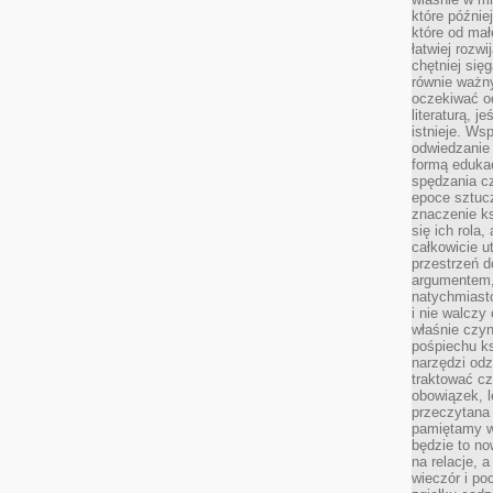
które późnie
które od ma
łatwiej rozwi
chętniej się
równie ważny
oczekiwać o
literaturą, j
istnieje. Ws
odwiedzanie 
formą eduka
spędzania c
epoce sztuczn
znaczenie k
się ich rola,
całkowicie u
przestrzeń 
argumentem,
natychmiasto
i nie walcz
właśnie czyn
pośpiechu k
narzędzi odz
traktować cz
obowiązek, l
przeczytana 
pamiętamy w
będzie to n
na relacje, 
wieczór i po