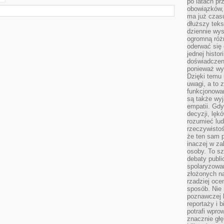
po latach p
obowiązków,
ma już czas
dłuższy tek
dziennie wy
ogromną róż
oderwać się 
jednej histor
doświadczeni
ponieważ wy
Dzięki temu
uwagi, a to 
funkcjonowan
są także wy
empatii. Gdy
decyzji, lęk
rozumieć lud
rzeczywistoś
że ten sam 
inaczej w za
osoby. To s
debaty publi
spolaryzowa
złożonych na
rzadziej oce
sposób. Nie
poznawczej 
reportaży i 
potrafi wpr
znacznie głęb