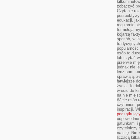
kilkuminutow
zobaczyć pr
Czytanie roz
perspektywy,
edukacji, ja
regularnie s
formułują myś
kojarzą fakt
sposób, w ja
tradycyjnyc
popularność 
osób to duż
lub czytać 
przerwie mi
jednak nie j
lecz sam kon
sprawiają, że
łatwiejsze 
życia. To do
wrócić do ks
na nie miej
Wiele osób 
czytaniem p
inspiracji. 
początkując
odpowiednie 
gatunkami i 
czytelniczy 
na siłę. Nie
liczącą kilk