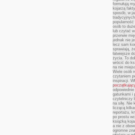
formułują myś
kojarzą fakt
sposób, w ja
tradycyjnyc
popularność 
osób to duż
lub czytać 
przerwie mi
jednak nie j
lecz sam kon
sprawiają, że
łatwiejsze 
życia. To do
wrócić do ks
na nie miej
Wiele osób 
czytaniem p
inspiracji. 
początkując
odpowiednie 
gatunkami i 
czytelniczy 
na siłę. Nie
liczącą kilk
reportażu, k
po prostu wc
książką koja
a nie z obo
ogromne znac
właśnie w mł