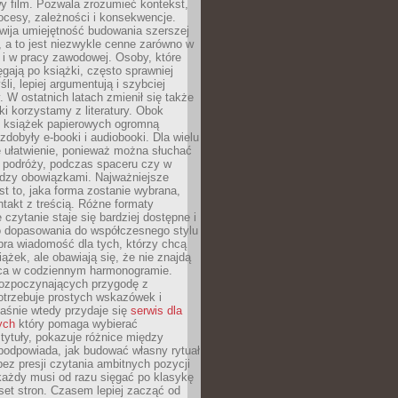
y film. Pozwala zrozumieć kontekst,
ocesy, zależności i konsekwencje.
wija umiejętność budowania szerszej
 a to jest niezwykle cenne zarówno w
k i w pracy zawodowej. Osoby, które
ięgają po książki, często sprawniej
li, lepiej argumentują i szybciej
y. W ostatnich latach zmienił się także
ki korzystamy z literatury. Obok
h książek papierowych ogromną
zdobyły e-booki i audiobooki. Dla wielu
e ułatwienie, ponieważ można słuchać
w podróży, podczas spaceru czy w
ędzy obowiązkami. Najważniejsze
est to, jaka forma zostanie wybrana,
takt z treścią. Różne formaty
 czytanie staje się bardziej dostępne i
do dopasowania do współczesnego stylu
bra wiadomość dla tych, którzy chcą
iążek, ale obawiają się, że nie znajdą
sca w codziennym harmonogramie.
rozpoczynających przygodę z
otrzebuje prostych wskazówek i
Właśnie wtedy przydaje się
serwis dla
ych
który pomaga wybierać
tytuły, pokazuje różnice między
podpowiada, jak budować własny rytuał
bez presji czytania ambitnych pozycji
 każdy musi od razu sięgać po klasykę
aset stron. Czasem lepiej zacząć od