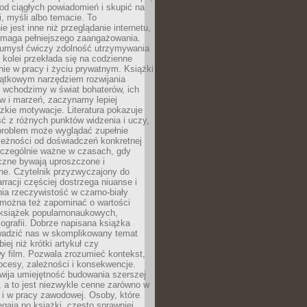
od ciągłych powiadomień i skupić na
ii, myśli albo temacie. To
e jest inne niż przeglądanie internetu,
maga pełniejszego zaangażowania.
 umysł ćwiczy zdolność utrzymywania
z kolei przekłada się na codzienne
ie w pracy i życiu prywatnym. Książki
jątkowym narzędziem rozwijania
 wchodzimy w świat bohaterów, ich
ów i marzeń, zaczynamy lepiej
zkie motywacje. Literatura pokazuje
ć z różnych punktów widzenia i uczy,
problem może wyglądać zupełnie
leżności od doświadczeń konkretnej
zczególnie ważne w czasach, gdy
czne bywają uproszczone i
ne. Czytelnik przyzwyczajony do
rracji częściej dostrzega niuanse i
nia rzeczywistość w czarno-biały
 można też zapominać o wartości
książek popularnonaukowych,
biografii. Dobrze napisana książka
owadzić nas w skomplikowany temat
iej niż krótki artykuł czy
y film. Pozwala zrozumieć kontekst,
ocesy, zależności i konsekwencje.
wija umiejętność budowania szerszej
 a to jest niezwykle cenne zarówno w
k i w pracy zawodowej. Osoby, które
ięgają po książki, często sprawniej