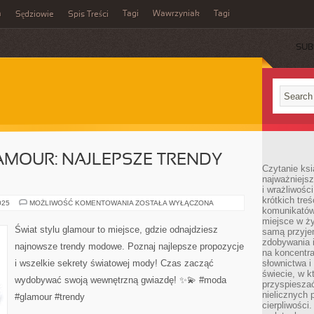
m
Tagi
Wawrzyniak
Tagi
Sędziowie
Spis Treści
SUB
AMOUR: NAJLEPSZE TRENDY
Czytanie ksi
najważniejsz
i wrażliwośc
krótkich tre
ŚWIAT
025
MOŻLIWOŚĆ KOMENTOWANIA
ZOSTAŁA WYŁĄCZONA
komunikatów
STYLU
GLAMOUR:
miejsce w ży
NAJLEPSZE
Świat stylu glamour to miejsce, gdzie odnajdziesz
samą przyje
TRENDY
MODOWE
zdobywania i
najnowsze trendy modowe. Poznaj najlepsze propozycje
na koncentr
i wszelkie sekrety światowej mody! Czas zacząć
słownictwa i
świecie, w k
wydobywać swoją wewnętrzną gwiazdę! ✨💫 #moda
przyspieszać
nielicznych 
#glamour #trendy
cierpliwości