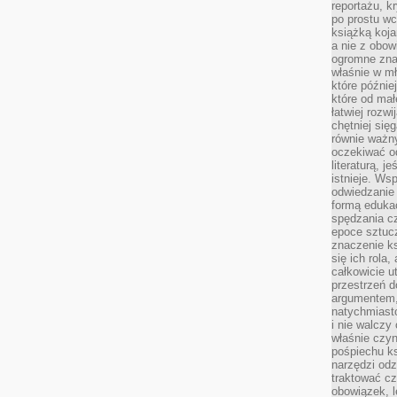
reportażu, k
po prostu wc
książką koja
a nie z obo
ogromne znac
właśnie w mł
które późnie
które od ma
łatwiej rozwi
chętniej się
równie ważny
oczekiwać o
literaturą, j
istnieje. Ws
odwiedzanie 
formą eduka
spędzania c
epoce sztuczn
znaczenie k
się ich rola,
całkowicie u
przestrzeń 
argumentem,
natychmiasto
i nie walcz
właśnie czyn
pośpiechu k
narzędzi odz
traktować cz
obowiązek, l