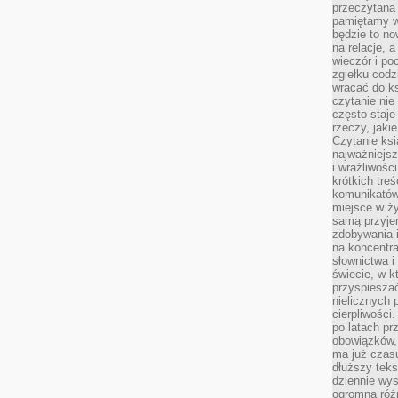
przeczytana 
pamiętamy w
będzie to n
na relacje, 
wieczór i po
zgiełku codz
wracać do ks
czytanie nie
często staje
rzeczy, jaki
Czytanie ksi
najważniejsz
i wrażliwośc
krótkich tre
komunikatów
miejsce w ży
samą przyje
zdobywania i
na koncentr
słownictwa i
świecie, w k
przyspieszać
nielicznych 
cierpliwości
po latach p
obowiązków,
ma już czas
dłuższy tek
dziennie wy
ogromną róż