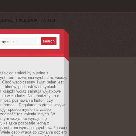
SCRIBE
FACEBOOK
TWITTER
ążek od stuleci było jedną z
ych form rozwijania wyobraźni, wiedzy
i. Choć współczesny świat pełen jest
ści, filmów, podcastów i szybkich
, książki wciąż zajmują wyjątkowe
ciu wielu ludzi. Nie chodzi tylko o
mność poznawania historii czy
nformacji. Regularne czytanie wpływa
ację, sposób myślenia, zasób
 zdolność rozumienia innych. W
tórym wszystko wydaje się
, książka pozostaje jedną z
przestrzeni wymagających uważności i
. Wiele osób wraca do czytania dopiero