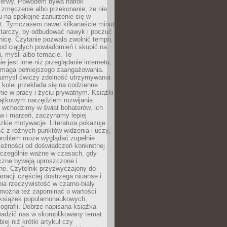
rzerwy. Powodem bywa natłok
 zmęczenie albo przekonanie, że nie
u na spokojne zanurzenie się w
st. Tymczasem nawet kilkanaście minut
starczy, by odbudować nawyk i poczuć
nicę. Czytanie pozwala zwolnić tempo,
od ciągłych powiadomień i skupić na
ii, myśli albo temacie. To
e jest inne niż przeglądanie internetu,
maga pełniejszego zaangażowania.
 umysł ćwiczy zdolność utrzymywania
z kolei przekłada się na codzienne
ie w pracy i życiu prywatnym. Książki
jątkowym narzędziem rozwijania
 wchodzimy w świat bohaterów, ich
ów i marzeń, zaczynamy lepiej
zkie motywacje. Literatura pokazuje
ć z różnych punktów widzenia i uczy,
problem może wyglądać zupełnie
leżności od doświadczeń konkretnej
zczególnie ważne w czasach, gdy
czne bywają uproszczone i
ne. Czytelnik przyzwyczajony do
rracji częściej dostrzega niuanse i
nia rzeczywistość w czarno-biały
 można też zapominać o wartości
książek popularnonaukowych,
biografii. Dobrze napisana książka
owadzić nas w skomplikowany temat
iej niż krótki artykuł czy