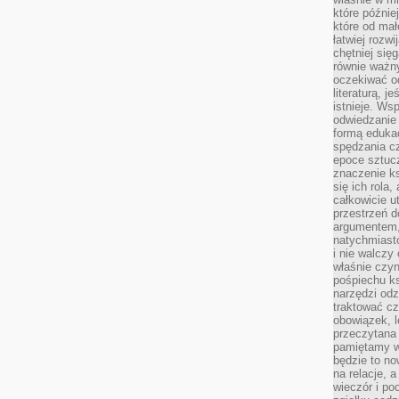
które późnie
które od ma
łatwiej rozwi
chętniej się
równie ważny
oczekiwać o
literaturą, j
istnieje. Ws
odwiedzanie 
formą eduka
spędzania c
epoce sztuczn
znaczenie k
się ich rola,
całkowicie u
przestrzeń 
argumentem,
natychmiasto
i nie walcz
właśnie czyn
pośpiechu k
narzędzi odz
traktować cz
obowiązek, l
przeczytana 
pamiętamy w
będzie to n
na relacje, 
wieczór i po