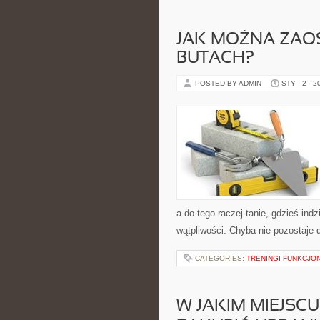
JAK MOŻNA ZAO
BUTACH?
POSTED BY ADMIN
STY - 2 - 2
a do tego raczej tanie, gdzieś indz
wątpliwości. Chyba nie pozostaje d
CATEGORIES:
TRENINGI FUNKCJO
W JAKIM MIEJSC