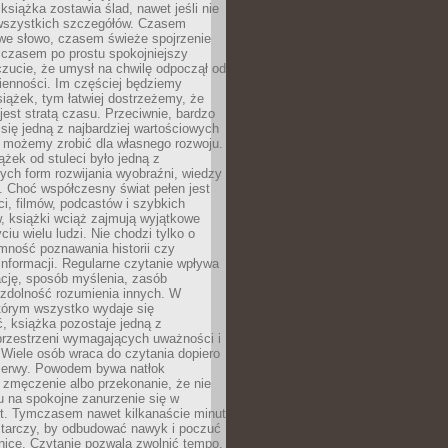
książka zostawia ślad, nawet jeśli nie
szystkich szczegółów. Czasem
owe słowo, czasem świeże spojrzenie
a czasem po prostu spokojniejszy
czucie, że umysł na chwilę odpoczął od
ienności. Im częściej będziemy
iążek, tym łatwiej dostrzeżemy, że
 jest stratą czasu. Przeciwnie, bardzo
 się jedną z najbardziej wartościowych
e możemy zrobić dla własnego rozwoju.
ążek od stuleci było jedną z
ych form rozwijania wyobraźni, wiedzy
i. Choć współczesny świat pełen jest
ści, filmów, podcastów i szybkich
, książki wciąż zajmują wyjątkowe
ciu wielu ludzi. Nie chodzi tylko o
mność poznawania historii czy
nformacji. Regularne czytanie wpływa
ację, sposób myślenia, zasób
 zdolność rozumienia innych. W
tórym wszystko wydaje się
, książka pozostaje jedną z
przestrzeni wymagających uważności i
. Wiele osób wraca do czytania dopiero
rzerwy. Powodem bywa natłok
 zmęczenie albo przekonanie, że nie
u na spokojne zanurzenie się w
st. Tymczasem nawet kilkanaście minut
starczy, by odbudować nawyk i poczuć
nicę. Czytanie pozwala zwolnić tempo,