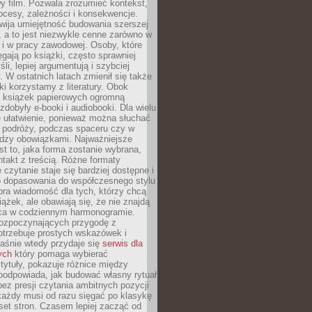
y film. Pozwala zrozumieć kontekst,
ocesy, zależności i konsekwencje.
wija umiejętność budowania szerszej
 a to jest niezwykle cenne zarówno w
k i w pracy zawodowej. Osoby, które
ięgają po książki, często sprawniej
li, lepiej argumentują i szybciej
y. W ostatnich latach zmienił się także
ki korzystamy z literatury. Obok
h książek papierowych ogromną
zdobyły e-booki i audiobooki. Dla wielu
e ułatwienie, ponieważ można słuchać
w podróży, podczas spaceru czy w
ędzy obowiązkami. Najważniejsze
est to, jaka forma zostanie wybrana,
takt z treścią. Różne formaty
 czytanie staje się bardziej dostępne i
do dopasowania do współczesnego stylu
bra wiadomość dla tych, którzy chcą
iążek, ale obawiają się, że nie znajdą
sca w codziennym harmonogramie.
rozpoczynających przygodę z
otrzebuje prostych wskazówek i
Właśnie wtedy przydaje się
serwis dla
ych
który pomaga wybierać
tytuły, pokazuje różnice między
podpowiada, jak budować własny rytuał
bez presji czytania ambitnych pozycji
 każdy musi od razu sięgać po klasykę
aset stron. Czasem lepiej zacząć od