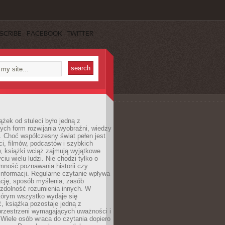
SCRIBE
FACEBOOK
TWITTER
ążek od stuleci było jedną z
ych form rozwijania wyobraźni, wiedzy
i. Choć współczesny świat pełen jest
ści, filmów, podcastów i szybkich
, książki wciąż zajmują wyjątkowe
ciu wielu ludzi. Nie chodzi tylko o
mność poznawania historii czy
nformacji. Regularne czytanie wpływa
ację, sposób myślenia, zasób
 zdolność rozumienia innych. W
tórym wszystko wydaje się
, książka pozostaje jedną z
przestrzeni wymagających uważności i
. Wiele osób wraca do czytania dopiero