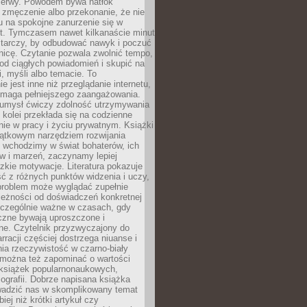
rzerwy. Powodem bywa natłok
 zmęczenie albo przekonanie, że nie
u na spokojne zanurzenie się w
st. Tymczasem nawet kilkanaście minut
starczy, by odbudować nawyk i poczuć
nicę. Czytanie pozwala zwolnić tempo,
od ciągłych powiadomień i skupić na
ii, myśli albo temacie. To
e jest inne niż przeglądanie internetu,
maga pełniejszego zaangażowania.
 umysł ćwiczy zdolność utrzymywania
z kolei przekłada się na codzienne
ie w pracy i życiu prywatnym. Książki
jątkowym narzędziem rozwijania
 wchodzimy w świat bohaterów, ich
ów i marzeń, zaczynamy lepiej
zkie motywacje. Literatura pokazuje
ć z różnych punktów widzenia i uczy,
problem może wyglądać zupełnie
leżności od doświadczeń konkretnej
zczególnie ważne w czasach, gdy
czne bywają uproszczone i
ne. Czytelnik przyzwyczajony do
rracji częściej dostrzega niuanse i
nia rzeczywistość w czarno-biały
 można też zapominać o wartości
książek popularnonaukowych,
biografii. Dobrze napisana książka
owadzić nas w skomplikowany temat
iej niż krótki artykuł czy