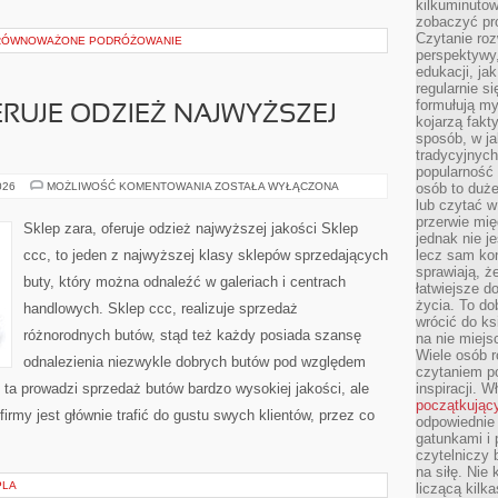
kilkuminutow
zobaczyć pr
Czytanie roz
ZRÓWNOWAŻONE PODRÓŻOWANIE
perspektywy,
edukacji, ja
regularnie s
formułują myś
ERUJE ODZIEŻ NAJWYŻSZEJ
kojarzą fakt
sposób, w ja
tradycyjnyc
popularność 
SKLEP
026
MOŻLIWOŚĆ KOMENTOWANIA
ZOSTAŁA WYŁĄCZONA
osób to duż
ZARA,
lub czytać 
OFERUJE
przerwie mi
ODZIEŻ
Sklep zara, oferuje odzież najwyższej jakości Sklep
NAJWYŻSZEJ
jednak nie j
JAKOŚCI
ccc, to jeden z najwyższej klasy sklepów sprzedających
lecz sam kon
sprawiają, że
buty, który można odnaleźć w galeriach i centrach
łatwiejsze 
życia. To do
handlowych. Sklep ccc, realizuje sprzedaż
wrócić do ks
różnorodnych butów, stąd też każdy posiada szansę
na nie miej
Wiele osób 
odnalezienia niezwykle dobrych butów pod względem
czytaniem p
 ta prowadzi sprzedaż butów bardzo wysokiej jakości, ale
inspiracji. 
początkując
firmy jest głównie trafić do gustu swych klientów, przez co
odpowiednie 
gatunkami i 
czytelniczy 
na siłę. Nie
PLA
liczącą kilk