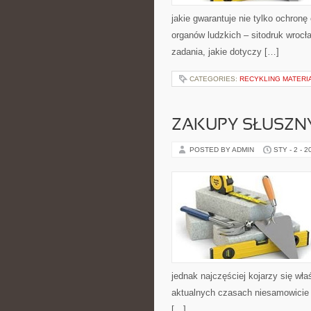
jakie gwarantuje nie tylko ochronę
organów ludzkich – sitodruk wrocł
zadania, jakie dotyczy […]
CATEGORIES:
RECYKLING MATERI
ZAKUPY SŁUSZN
POSTED BY ADMIN
STY - 2 - 2
jednak najczęściej kojarzy się właś
aktualnych czasach niesamowicie 
[…]