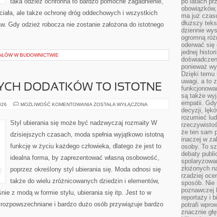
taka odzież ochronna to bardzo pomocne zagadnienie,
po latach p
obowiązków,
 ciała, ale także ochronę dróg oddechowych i wszystkich
ma już czas
dłuższy tek
aw. Gdy odzież robocza nie zostanie założona do istotnego
dziennie wy
ogromną róż
oderwać się 
jednej histor
AŁÓW W BUDOWNICTWIE
doświadczeni
ponieważ wy
Dzięki temu
uwagi, a to 
YCH DODATKÓW TO ISTOTNE
funkcjonowan
są także wy
empatii. Gdy
ZAKUPY
026
MOŻLIWOŚĆ KOMENTOWANIA
ZOSTAŁA WYŁĄCZONA
SŁUSZNYCH
decyzji, lęk
DODATKÓW
rozumieć lud
TO
Styl ubierania się może być nadzwyczaj rozmaity W
rzeczywistoś
ISTOTNE
że ten sam 
dzisiejszych czasach, moda spełnia wyjątkowo istotną
inaczej w za
funkcję w życiu każdego człowieka, dlatego że jest to
osoby. To s
debaty publi
idealna forma, by zaprezentować własną osobowość,
spolaryzowa
złożonych na
poprzez określony styl ubierania się. Moda odnosi się
rzadziej oce
także do wielu zróżnicowanych dziedzin i elementów,
sposób. Nie
poznawczej 
nie z modą w formie stylu, ubierania się itp. Jest to w
reportaży i 
rozpowszechniane i bardzo dużo osób przywiązuje bardzo
potrafi wpr
znacznie głęb