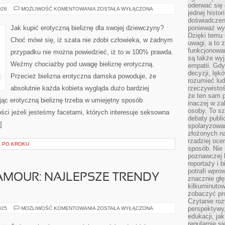
oderwać się 
CZY
026
MOŻLIWOŚĆ KOMENTOWANIA
ZOSTAŁA WYŁĄCZONA
jednej histor
KUPNO
SEKSOWNEJ
doświadczeni
BIELIZNY
Jak kupić erotyczną bieliznę dla swojej dziewczyny?
ponieważ wy
DLA
Dzięki temu
SWOJEJ
Choć mówi się, iż szata nie zdobi człowieka, w żadnym
ŻONY
uwagi, a to 
TO
funkcjonowan
przypadku nie można powiedzieć, iż to w 100% prawda.
ODPOWIEDNI
są także wy
POMYSŁ?
Weźmy chociażby pod uwagę bieliznę erotyczną.
empatii. Gdy
decyzji, lęk
Przecież bielizna erotyczna damska powoduje, że
rozumieć lud
absolutnie każda kobieta wygląda dużo bardziej
rzeczywistoś
że ten sam 
ując erotyczną bieliznę trzeba w umiejętny sposób
inaczej w za
osoby. To s
ci jeżeli jesteśmy facetami, których interesuje seksowna
debaty publi
]
spolaryzowa
złożonych na
rzadziej oce
K PO KROKU
sposób. Nie
poznawczej 
reportaży i 
potrafi wpr
AMOUR: NAJLEPSZE TRENDY
znacznie głęb
kilkuminutow
zobaczyć pr
Czytanie roz
ŚWIAT
perspektywy,
025
MOŻLIWOŚĆ KOMENTOWANIA
ZOSTAŁA WYŁĄCZONA
STYLU
edukacji, ja
GLAMOUR:
regularnie s
NAJLEPSZE