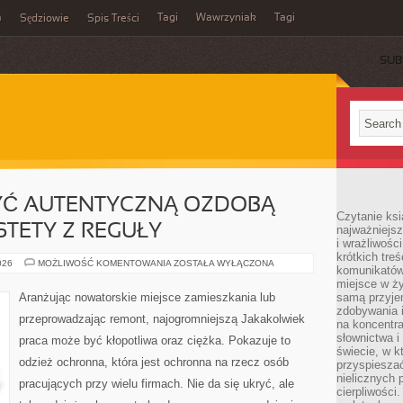
m
Tagi
Wawrzyniak
Tagi
Sędziowie
Spis Treści
SUB
YĆ AUTENTYCZNĄ OZDOBĄ
Czytanie ksi
STETY Z REGUŁY
najważniejsz
i wrażliwośc
krótkich tre
KWIATY
026
MOŻLIWOŚĆ KOMENTOWANIA
ZOSTAŁA WYŁĄCZONA
komunikatów
MOGĄ
BYĆ
miejsce w ży
AUTENTYCZNĄ
Aranżując nowatorskie miejsce zamieszkania lub
samą przyje
OZDOBĄ
zdobywania i
MIESZKANIA.
przeprowadzając remont, najogromniejszą Jakakolwiek
NIESTETY
na koncentr
Z
słownictwa i
praca może być kłopotliwa oraz ciężka. Pokazuje to
REGUŁY
świecie, w k
odzież ochronna, która jest ochronna na rzecz osób
przyspieszać
nielicznych 
pracujących przy wielu firmach. Nie da się ukryć, ale
cierpliwości