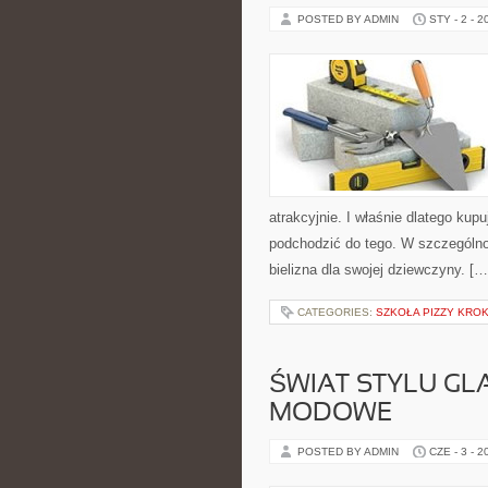
POSTED BY ADMIN
STY - 2 - 2
atrakcyjnie. I właśnie dlatego kup
podchodzić do tego. W szczególnoś
bielizna dla swojej dziewczyny. […
CATEGORIES:
SZKOŁA PIZZY KRO
ŚWIAT STYLU GL
MODOWE
POSTED BY ADMIN
CZE - 3 - 2