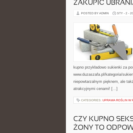
ZAKUPIĆ UBRANI
POSTED BY ADMIN
STY - 2 - 2
kupno przykładowo sukienki za po
www.duzaszafa.pl/kategoria/sukien
niepowtarzalnym pięknem, ale ta
atrakcyjnymi cenami! […]
CATEGORIES:
UPRAWA ROŚLIN W 
CZY KUPNO SEKS
ŻONY TO ODPOW