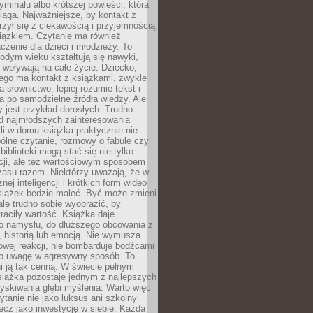
ryminału albo krótszej powieści, która
iąga. Najważniejsze, by kontakt z
rzył się z ciekawością i przyjemnością,
wiązkiem. Czytanie ma również
zenie dla dzieci i młodzieży. To
odym wieku kształtują się nawyki,
j wpływają na całe życie. Dziecko,
łego ma kontakt z książkami, zwykle
ja słownictwo, lepiej rozumie tekst i
ga po samodzielne źródła wiedzy. Ale
 jest przykład dorosłych. Trudno
d najmłodszych zainteresowania
eśli w domu książka praktycznie nie
pólne czytanie, rozmowy o fabule czy
biblioteki mogą stać się nie tylko
cji, ale też wartościowym sposobem
zasu razem. Niektórzy uważają, że w
ej inteligencji i krótkich form wideo
siążek będzie maleć. Być może zmieni
 ale trudno sobie wyobrazić, by
traciły wartość. Książka daje
do namysłu, do dłuższego obcowania z
 historią lub emocją. Nie wymusza
wej reakcji, nie bombarduje bodźcami
y o uwagę w agresywny sposób. To
i ją tak cenną. W świecie pełnym
siążka pozostaje jednym z najlepszych
yskiwania głębi myślenia. Warto więc
ytanie nie jako luksus ani szkolny
ecz jako inwestycję w siebie. Każda