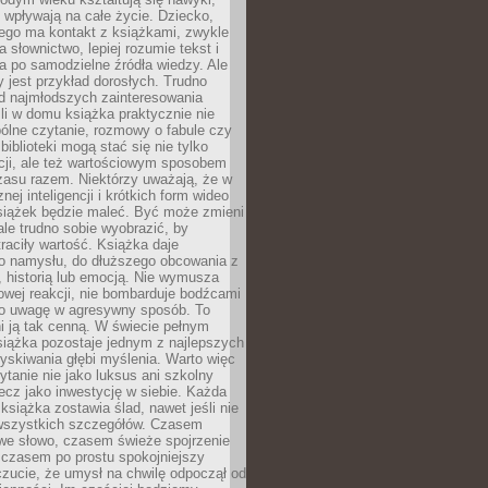
j wpływają na całe życie. Dziecko,
łego ma kontakt z książkami, zwykle
ja słownictwo, lepiej rozumie tekst i
ga po samodzielne źródła wiedzy. Ale
 jest przykład dorosłych. Trudno
d najmłodszych zainteresowania
eśli w domu książka praktycznie nie
pólne czytanie, rozmowy o fabule czy
biblioteki mogą stać się nie tylko
cji, ale też wartościowym sposobem
zasu razem. Niektórzy uważają, że w
ej inteligencji i krótkich form wideo
siążek będzie maleć. Być może zmieni
 ale trudno sobie wyobrazić, by
traciły wartość. Książka daje
do namysłu, do dłuższego obcowania z
 historią lub emocją. Nie wymusza
wej reakcji, nie bombarduje bodźcami
y o uwagę w agresywny sposób. To
i ją tak cenną. W świecie pełnym
siążka pozostaje jednym z najlepszych
yskiwania głębi myślenia. Warto więc
ytanie nie jako luksus ani szkolny
ecz jako inwestycję w siebie. Każda
książka zostawia ślad, nawet jeśli nie
szystkich szczegółów. Czasem
owe słowo, czasem świeże spojrzenie
a czasem po prostu spokojniejszy
czucie, że umysł na chwilę odpoczął od