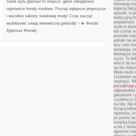
Świat stylu glamour to miejsce, gdzie odnajdziesz
TRENDY
formułują myś
MODOWE
kojarzą fakt
najnowsze trendy modowe. Poznaj najlepsze propozycje
sposób, w ja
i wszelkie sekrety światowej mody! Czas zacząć
tradycyjnyc
popularność 
wydobywać swoją wewnętrzną gwiazdę! ✨💫 #moda
osób to duż
#glamour #trendy
lub czytać 
przerwie mi
jednak nie j
lecz sam kon
sprawiają, że
łatwiejsze 
życia. To do
wrócić do ks
na nie miej
Wiele osób 
czytaniem p
inspiracji. 
początkując
odpowiednie 
gatunkami i 
czytelniczy 
na siłę. Nie
liczącą kilk
reportażu, k
po prostu wc
książką koja
a nie z obo
ogromne znac
właśnie w mł