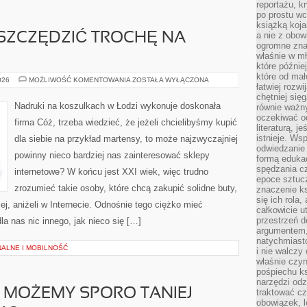
reportażu, k
po prostu wc
książką koja
a nie z obo
SZCZĘDZIĆ TROCHĘ NA
ogromne znac
właśnie w mł
które późnie
które od ma
JAK
026
MOŻLIWOŚĆ KOMENTOWANIA
ZOSTAŁA WYŁĄCZONA
łatwiej rozwi
MOŻNA
ZAOSZCZĘDZIĆ
chętniej się
TROCHĘ
Nadruki na koszulkach w Łodzi wykonuje doskonała
równie ważny
NA
oczekiwać o
BUTACH?
firma Cóż, trzeba wiedzieć, że jeżeli chcielibyśmy kupić
literaturą, j
istnieje. Ws
dla siebie na przykład martensy, to może najzwyczajniej
odwiedzanie 
powinny nieco bardziej nas zainteresować sklepy
formą eduka
spędzania c
internetowe? W końcu jest XXI wiek, więc trudno
epoce sztuczn
zrozumieć takie osoby, które chcą zakupić solidne buty,
znaczenie k
się ich rola,
iej, aniżeli w Internecie. Odnośnie tego ciężko mieć
całkowicie u
przestrzeń 
la nas nic innego, jak nieco się […]
argumentem,
natychmiasto
NALNE I MOBILNOŚĆ
i nie walcz
właśnie czyn
pośpiechu k
narzędzi odz
U MOŻEMY SPORO TANIEJ
traktować cz
obowiązek, l