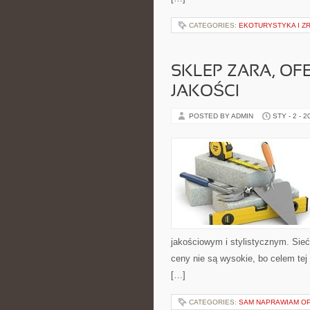
CATEGORIES:
EKOTURYSTYKA I 
SKLEP ZARA, OF
JAKOŚCI
POSTED BY ADMIN
STY - 2 - 2
jakościowym i stylistycznym. Sieć
ceny nie są wysokie, bo celem tej 
[…]
CATEGORIES:
SAM NAPRAWIAM O