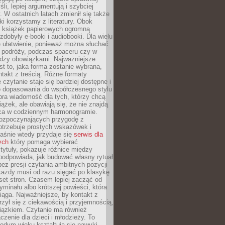
li, lepiej argumentują i szybciej
y. W ostatnich latach zmienił się także
ki korzystamy z literatury. Obok
h książek papierowych ogromną
zdobyły e-booki i audiobooki. Dla wielu
e ułatwienie, ponieważ można słuchać
w podróży, podczas spaceru czy w
ędzy obowiązkami. Najważniejsze
est to, jaka forma zostanie wybrana,
takt z treścią. Różne formaty
 czytanie staje się bardziej dostępne i
do dopasowania do współczesnego stylu
bra wiadomość dla tych, którzy chcą
iążek, ale obawiają się, że nie znajdą
sca w codziennym harmonogramie.
rozpoczynających przygodę z
otrzebuje prostych wskazówek i
Właśnie wtedy przydaje się
serwis dla
ych
który pomaga wybierać
tytuły, pokazuje różnice między
podpowiada, jak budować własny rytuał
bez presji czytania ambitnych pozycji
 każdy musi od razu sięgać po klasykę
aset stron. Czasem lepiej zacząć od
ryminału albo krótszej powieści, która
iąga. Najważniejsze, by kontakt z
rzył się z ciekawością i przyjemnością,
wiązkiem. Czytanie ma również
zenie dla dzieci i młodzieży. To
odym wieku kształtują się nawyki,