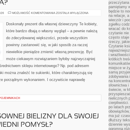
A?
przeczytana 
pamiętamy w
będzie to n
W
026
MOŻLIWOŚĆ KOMENTOWANIA
ZOSTAŁA WYŁĄCZONA
na relacje, 
JAKIM
MIEJSCU
wieczór i po
MOŻEMY
Doskonały prezent dla własnej dziewczyny Te kobiety,
zgiełku codz
SPORO
wracać do ks
TANIEJ
które bardzo dbają o własny wygląd – a pewnie należą
ZAKUPIĆ
czytanie nie
UBRANIA?
często staje
do zdecydowanej większości, przede wszystkim
rzeczy, jaki
powinny zastanowić się, w jaki sposób za raczej
Czytanie ksi
najważniejsz
niewielkie pieniądze zmienić własną prezencję. Być
i wrażliwośc
może ciekawym rozwiązaniem byłoby najzwyczajniej
krótkich tre
komunikatów
średnictwem sklepu internetowego? Np. pod adresem
miejsce w ży
samą przyje
ki można znaleźć te sukienki, które charakteryzują się
zdobywania i
kże porządnym wykonaniem. I oczywiście naprawdę
na koncentr
słownictwa i
świecie, w k
przyspieszać
nielicznych 
POJEMNIKACH
cierpliwości
po latach p
obowiązków,
OWNEJ BIELIZNY DLA SWOJEJ
ma już czas
dłuższy tek
IEDNI POMYSŁ?
dziennie wy
ogromną róż