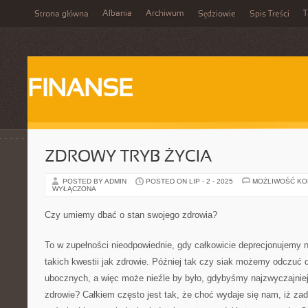
Albania
Archiwum
T
Strona główna
Sędziowie
Spis Treści
FINANSE
ZDROWY TRYB ŻYCIA
POSTED BY ADMIN
POSTED ON LIP - 2 - 2025
MOŻLIWOŚĆ K
WYŁĄCZONA
Czy umiemy dbać o stan swojego zdrowia?
To w zupełności nieodpowiednie, gdy całkowicie deprecjonujemy
takich kwestii jak zdrowie. Później tak czy siak możemy odczuć
ubocznych, a więc może nieźle by było, gdybyśmy najzwyczajniej 
zdrowie? Całkiem często jest tak, że choć wydaje się nam, iż za