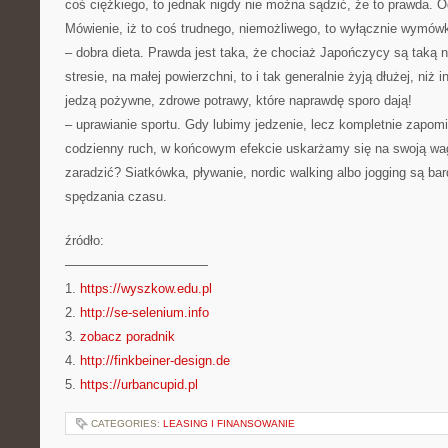
coś ciężkiego, to jednak nigdy nie można sądzić, że to prawda. Ogó
Mówienie, iż to coś trudnego, niemożliwego, to wyłącznie wymów
– dobra dieta. Prawda jest taka, że chociaż Japończycy są taką n
stresie, na małej powierzchni, to i tak generalnie żyją dłużej, niż
jedzą pożywne, zdrowe potrawy, które naprawdę sporo dają!
– uprawianie sportu. Gdy lubimy jedzenie, lecz kompletnie zapom
codzienny ruch, w końcowym efekcie uskarżamy się na swoją wag
zaradzić? Siatkówka, pływanie, nordic walking albo jogging są b
spędzania czasu.
źródło:
———————————
1.
https://wyszkow.edu.pl
2.
http://se-selenium.info
3.
zobacz poradnik
4.
http://finkbeiner-design.de
5.
https://urbancupid.pl
CATEGORIES:
LEASING I FINANSOWANIE