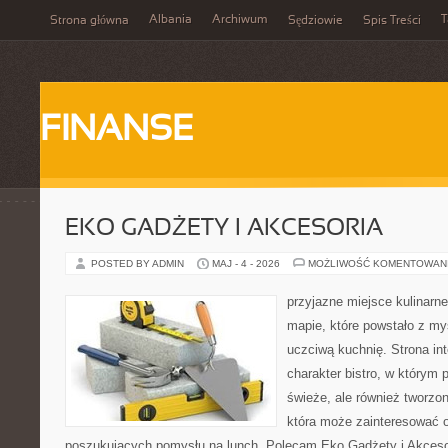
Albania
Archiwum
T
Strona główna
Sędziowie
Spis Treści
FINANSE
EKO GADŻETY I AKCESORIA
POSTED BY ADMIN
MAJ - 4 - 2026
MOŻLIWOŚĆ KOMENTOWAN
przyjazne miejsce kulinarne
mapie, które powstało z m
uczciwą kuchnię. Strona in
charakter bistro, w którym p
świeże, ale również tworzo
która może zainteresować 
poszukujących pomysłu na lunch. Polecam Eko Gadżety i Akcesor