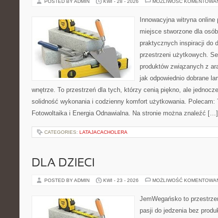
POSTED BY ADMIN
KWI - 28 - 2026
MOŻLIWOŚĆ KOMENTOWA
Innowacyjna witryna online 
miejsce stworzone dla osób
praktycznych inspiracji do 
przestrzeni użytkowych. Se
produktów związanych z ara
jak odpowiednio dobrane la
wnętrze. To przestrzeń dla tych, którzy cenią piękno, ale jednoc
solidność wykonania i codzienny komfort użytkowania. Polecam: T
Fotowoltaika i Energia Odnawialna. Na stronie można znaleźć […]
CATEGORIES:
LATAJACACHOLERA
DLA DZIECI
POSTED BY ADMIN
KWI - 23 - 2026
MOŻLIWOŚĆ KOMENTOWA
JemWegańsko to przestrzeń
pasji do jedzenia bez prod