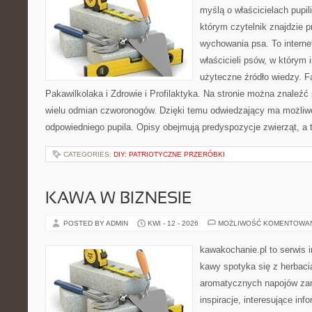
myślą o właścicielach pupi
którym czytelnik znajdzie 
wychowania psa. To interne
właścicieli psów, w którym i
użyteczne źródło wiedzy. Fa
Pakawilkolaka i Zdrowie i Profilaktyka. Na stronie można znaleźć
wielu odmian czworonogów. Dzięki temu odwiedzający ma możli
odpowiedniego pupila. Opisy obejmują predyspozycje zwierząt, a 
CATEGORIES:
DIY: PATRIOTYCZNE PRZERÓBKI
KAWA W BIZNESIE
POSTED BY ADMIN
KWI - 12 - 2026
MOŻLIWOŚĆ KOMENTOWA
kawakochanie.pl to serwis i
kawy spotyka się z herbacia
aromatycznych napojów zam
inspiracje, interesujące in