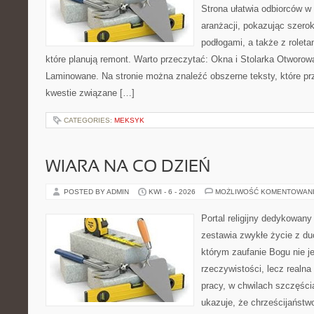
Strona ułatwia odbiorców w
aranżacji, pokazując szerok
podłogami, a także z roleta
które planują remont. Warto przeczytać: Okna i Stolarka Otworowa
Laminowane. Na stronie można znaleźć obszerne teksty, które pr
kwestie związane […]
CATEGORIES:
MEKSYK
WIARA NA CO DZIEŃ
POSTED BY ADMIN
KWI - 6 - 2026
MOŻLIWOŚĆ KOMENTOWAN
Portal religijny dedykowany
zestawia zwykłe życie z du
którym zaufanie Bogu nie j
rzeczywistości, lecz realna
pracy, w chwilach szczęścia
ukazuje, że chrześcijaństw