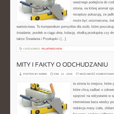
uważnego podejścia do cod
strona, na której aromat spo
receptury pokazują, że jadł
może być urozmaicona, świ
wartościowa. To kompendium pomysłów dla osób, które poszukuj
śniadanie, posiłek w ciągu dnia, kolację, słodką przekąskę czy 
także Śniadania i Przekąski i […]
CATEGORIES:
PALMTREEVIEW
MITY I FAKTY O ODCHUDZANIU
POSTED BY ADMIN
KWI - 21 - 2026
MOŻLIWOŚĆ KOMENTOWA
ta strona to miejsce, które
które chcą zadbać o zdrowie
spojrzeć na odżywianie w s
internetowa baza wiedzy p
redukcja masy ciała, zbila