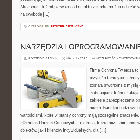
Akcesoria. Już od pierwszego kontaktu z marką można odnieść wra
na swobodę […]
CATEGORIES:
BIŻUTERIA ETNICZNA
NARZĘDZIA I OPROGRAMOWANI
POSTED BY ADMIN
MAJ - 1 - 2026
MOŻLIWOŚĆ KOMENTOWAN
Firma Ochrona Twierdza to s
przybliża tematyce ochron
została stworzona z myślą 
instytucjach, które szukają
zakresie zabezpieczenia o
marka Twierdza budzi wyobr
wartościami, które w branży ochrony mają szczególne znaczenie.
i Ochrona Danych Osobowych. To strona, która może zaintereso
obiektów, jak i klientów indywidualnych, dla […]