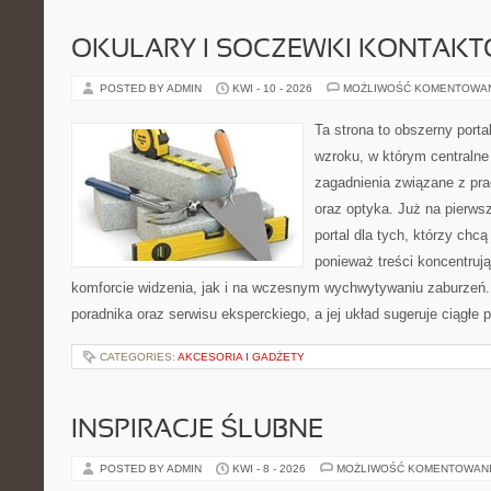
OKULARY I SOCZEWKI KONTAK
POSTED BY ADMIN
KWI - 10 - 2026
MOŻLIWOŚĆ KOMENTOWA
Ta strona to obszerny port
wzroku, w którym centralne
zagadnienia związane z pra
oraz optyka. Już na pierwsz
portal dla tych, którzy chcą
ponieważ treści koncentruj
komforcie widzenia, jak i na wczesnym wychwytywaniu zaburzeń.
poradnika oraz serwisu eksperckiego, a jej układ sugeruje ciągłe
CATEGORIES:
AKCESORIA I GADŻETY
INSPIRACJE ŚLUBNE
POSTED BY ADMIN
KWI - 8 - 2026
MOŻLIWOŚĆ KOMENTOWAN