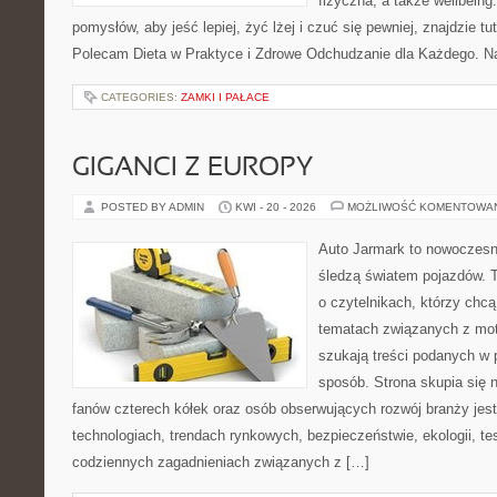
fizyczna, a także wellbeing
pomysłów, aby jeść lepiej, żyć lżej i czuć się pewniej, znajdzie tu
Polecam Dieta w Praktyce i Zdrowe Odchudzanie dla Każdego. N
CATEGORIES:
ZAMKI I PAŁACE
GIGANCI Z EUROPY
POSTED BY ADMIN
KWI - 20 - 2026
MOŻLIWOŚĆ KOMENTOWA
Auto Jarmark to nowoczesna
śledzą światem pojazdów. 
o czytelnikach, którzy chc
tematach związanych z mot
szukają treści podanych w 
sposób. Strona skupia się 
fanów czterech kółek oraz osób obserwujących rozwój branży jes
technologiach, trendach rynkowych, bezpieczeństwie, ekologii, t
codziennych zagadnieniach związanych z […]