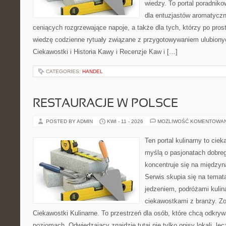
wiedzy. To portal poradniko
dla entuzjastów aromatycz
ceniących rozgrzewające napoje, a także dla tych, którzy po pro
wiedzę codzienne rytuały związane z przygotowywaniem ulubion
Ciekawostki i Historia Kawy i Recenzje Kaw i […]
CATEGORIES:
HANDEL
RESTAURACJE W POLSCE
POSTED BY ADMIN
KWI - 11 - 2026
MOŻLIWOŚĆ KOMENTOWA
Ten portal kulinarny to cie
myślą o pasjonatach dobreg
koncentruje się na międzyna
Serwis skupia się na temat
jedzeniem, podróżami kulina
ciekawostkami z branży. Zo
Ciekawostki Kulinarne. To przestrzeń dla osób, które chcą odkry
poziomach. Odwiedzający znajdzie tutaj nie tylko opisy lokali, lec