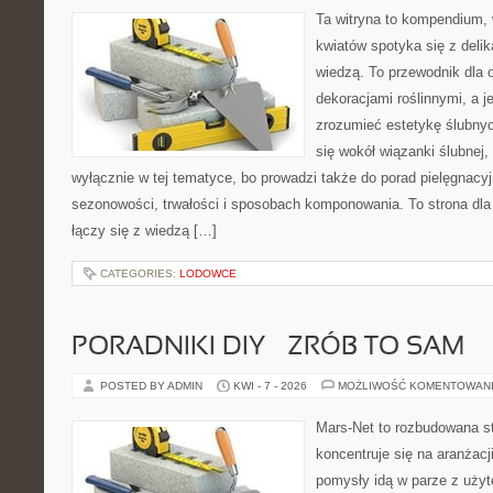
Ta witryna to kompendium, 
kwiatów spotyka się z delik
wiedzą. To przewodnik dla o
dekoracjami roślinnymi, a j
zrozumieć estetykę ślubnyc
się wokół wiązanki ślubnej,
wyłącznie w tej tematyce, bo prowadzi także do porad pielęgnacyj
sezonowości, trwałości i sposobach komponowania. To strona dla 
łączy się z wiedzą […]
CATEGORIES:
LODOWCE
PORADNIKI DIY – ZRÓB TO SAM
POSTED BY ADMIN
KWI - 7 - 2026
MOŻLIWOŚĆ KOMENTOWAN
Mars-Net to rozbudowana st
koncentruje się na aranżacj
pomysły idą w parze z uż