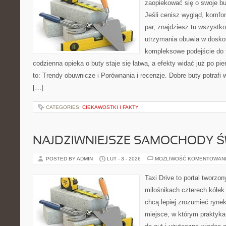
zaopiekować się o swoje b
Jeśli cenisz wygląd, komfor
par, znajdziesz tu wszystko
utrzymania obuwia w dosko
kompleksowe podejście do 
codzienna opieka o buty staje się łatwa, a efekty widać już po pi
to: Trendy obuwnicze i Porównania i recenzje. Dobre buty potrafi
[…]
CATEGORIES:
CIEKAWOSTKI I FAKTY
NAJDZIWNIEJSZE SAMOCHODY Ś
POSTED BY ADMIN
LUT - 3 - 2026
MOŻLIWOŚĆ KOMENTOWAN
Taxi Drive to portal tworzo
miłośnikach czterech kółek
chcą lepiej zrozumieć ryne
miejsce, w którym praktyka