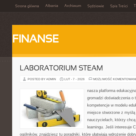
Albania
Archiwum
T
Strona główna
Sędziowie
Spis Treści
FINANSE
LABORATORIUM STEAM
POSTED BY ADMIN
LUT - 7 - 2026
MOŻLIWOŚĆ KOMENTOWAN
nasza platforma edukacyjna
gromadzi doświadczenia o 
kompetencje w modelu eduka
miejsce stworzone z myślą 
nauczycielach, którzy chcą
learningu. Jeśli interesuje 
ogólników, znajdziesz tu poradniki, które ułatwiają wdrożenie dob