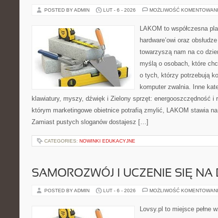
POSTED BY ADMIN
LUT - 6 - 2026
MOŻLIWOŚĆ KOMENTOWAN
LAKOM to współczesna pla
hardware’owi oraz obsłudze
towarzyszą nam na co dzie
myślą o osobach, które ch
o tych, którzy potrzebują 
komputer zwalnia. Inne kate
klawiatury, myszy, dźwięk i Zielony sprzęt: energooszczędność i 
którym marketingowe obietnice potrafią zmylić, LAKOM stawia na
Zamiast pustych sloganów dostajesz […]
CATEGORIES:
NOWINKI EDUKACYJNE
SAMOROZWÓJ I UCZENIE SIĘ NA
POSTED BY ADMIN
LUT - 6 - 2026
MOŻLIWOŚĆ KOMENTOWAN
Lovsy.pl to miejsce pełne 