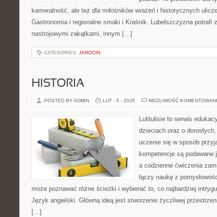
kameralność, ale też dla miłośników wrażeń i historycznych ulicz
Gastronomia i regionalne smaki i Kraśnik. Lubelszczyzna potrafi 
nastrojowymi zakątkami, innym […]
CATEGORIES:
JAROCIN
HISTORIA
POSTED BY ADMIN
LUT - 5 - 2026
MOŻLIWOŚĆ KOMENTOWAN
Lulitulisie to serwis eduka
dzieciach oraz o dorosłych
uczenie się w sposób przyj
kompetencje są podawane j
a codzienne ćwiczenia zamie
łączy naukę z pomysłowośc
może poznawać różne ścieżki i wybierać to, co najbardziej intryg
Język angielski. Główną ideą jest stworzenie życzliwej przestrzen
[…]