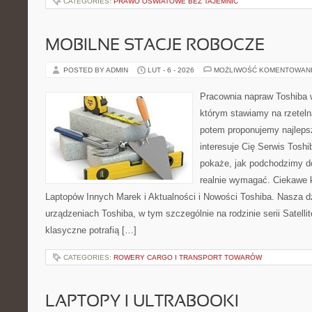
CATEGORIES:
PRAWO OŚWIATOWE BEZ TAJEMNIC
MOBILNE STACJE ROBOCZE
POSTED BY ADMIN
LUT - 6 - 2026
MOŻLIWOŚĆ KOMENTOWAN
Pracownia napraw Toshiba 
którym stawiamy na rzeteln
potem proponujemy najlepsz
interesuje Cię Serwis Toshi
pokaże, jak podchodzimy d
realnie wymagać. Ciekawe k
Laptopów Innych Marek i Aktualności i Nowości Toshiba. Nasza dz
urządzeniach Toshiba, w tym szczególnie na rodzinie serii Satelli
klasyczne potrafią […]
CATEGORIES:
ROWERY CARGO I TRANSPORT TOWARÓW
LAPTOPY I ULTRABOOKI