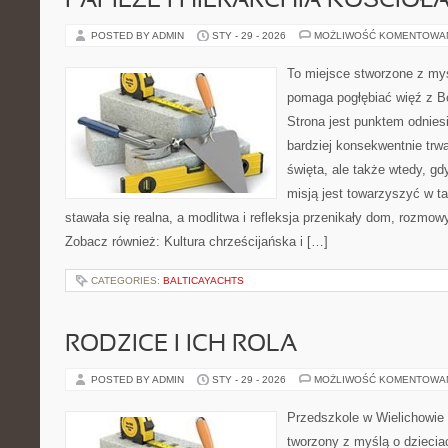
PAPIEŻE I HIERARCHIA KOŚCIOŁ
POSTED BY ADMIN
STY - 29 - 2026
MOŻLIWOŚĆ KOMENTOWA
To miejsce stworzone z myś
pomaga pogłębiać więź z B
Strona jest punktem odniesi
bardziej konsekwentnie trwa
święta, ale także wtedy, gdy
misją jest towarzyszyć w t
stawała się realna, a modlitwa i refleksja przenikały dom, rozmowy
Zobacz również: Kultura chrześcijańska i […]
CATEGORIES:
BALTICAYACHTS
RODZICE I ICH ROLA
POSTED BY ADMIN
STY - 29 - 2026
MOŻLIWOŚĆ KOMENTOWA
Przedszkole w Wielichowie 
tworzony z myślą o dziecia