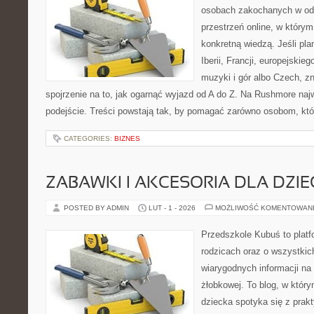
osobach zakochanych w od
przestrzeń online, w którym
konkretną wiedzą. Jeśli pl
Iberii, Francji, europejskie
muzyki i gór albo Czech, z
spojrzenie na to, jak ogarnąć wyjazd od A do Z. Na Rushmore naj
podejście. Treści powstają tak, by pomagać zarówno osobom, któ
CATEGORIES:
BIZNES
ZABAWKI I AKCESORIA DLA DZIE
POSTED BY ADMIN
LUT - 1 - 2026
MOŻLIWOŚĆ KOMENTOWAN
Przedszkole Kubuś to plat
rodzicach oraz o wszystkic
wiarygodnych informacji na 
żłobkowej. To blog, w któr
dziecka spotyka się z pra