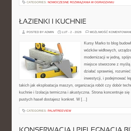
CATEGORIES:
NOWOCZESNE ROZWIĄZANIA W OGRADZANIU
ŁAZIENKI I KUCHNIE
POSTED BY ADMIN
LUT - 2 - 2026
MOŻLIWOŚĆ KOMENTOWAN
Kursy Marko to blog budowl
wózków widłowych, urządze
modernizacji w jedną, spójn
miejsce stworzone z myślą 
działać sprawniej, rozumieć
inwestycji, i podejmować l
takich jak eksploatacja maszyn, organizacja robót czy dobór techn
kuchnie i Izolacja termiczna i akustyczna. Strona koncentruje się
pustych haseł dostajesz konkret. W […]
CATEGORIES:
PALMTREEVIEW
KONSERWACJA I PIELĘGNACJA BI