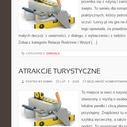
przenika się z rutyną i za
święto. To serwis dla roman
praktycznych, którzy potrze
uczuć. Lovsy.pl nie gra na 
tego opowiada, że prawdziw
małych decyzji: z uważności, z dialogu, z wybaczania i z radości 
Zobacz kategorie Relacje Rodzinne i Wstyd […]
CATEGORIES:
ZAROSLA
ATRAKCJE TURYSTYCZNE
POSTED BY ADMIN
LUT - 5 - 2026
MOŻLIWOŚĆ KOMENTOWAN
To miejsce w sieci o turyst
stworzony z myślą o osobac
lokalne perełki i chcą pla
przystępny. Znajdziesz tu o
szybką wycieczkę, a także
podróż. To przestrzeń dla t