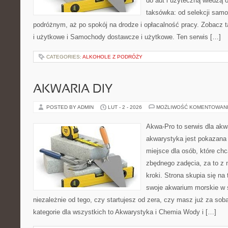
do aut i użyteczną wiedzą 
taksówka: od selekcji samo
podróżnym, aż po spokój na drodze i opłacalność pracy. Zobac
i użytkowe i Samochody dostawcze i użytkowe. Ten serwis […]
CATEGORIES:
ALKOHOLE Z PODRÓŻY
AKWARIA DIY
POSTED BY ADMIN
LUT - 2 - 2026
MOŻLIWOŚĆ KOMENTOWAN
Akwa-Pro to serwis dla akw
akwarystyka jest pokazana 
miejsce dla osób, które ch
zbędnego zadęcia, za to z
kroki. Strona skupia się na
swoje akwarium morskie w 
niezależnie od tego, czy startujesz od zera, czy masz już za so
kategorie dla wszystkich to Akwarystyka i Chemia Wody i […]