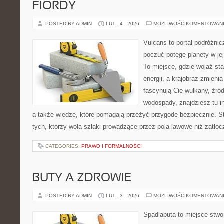
FIORDY
POSTED BY ADMIN
LUT - 4 - 2026
MOŻLIWOŚĆ KOMENTOWAN
Vulcans to portal podróżnic
poczuć potęgę planety w jej 
To miejsce, gdzie wojaż staj
energii, a krajobraz zmieni
fascynują Cię wulkany, źród
wodospady, znajdziesz tu in
a także wiedzę, które pomagają przeżyć przygodę bezpiecznie. S
tych, którzy wolą szlaki prowadzące przez pola lawowe niż zatło
CATEGORIES:
PRAWO I FORMALNOŚCI
BUTY A ZDROWIE
POSTED BY ADMIN
LUT - 3 - 2026
MOŻLIWOŚĆ KOMENTOWAN
Spadlabuta to miejsce stwo