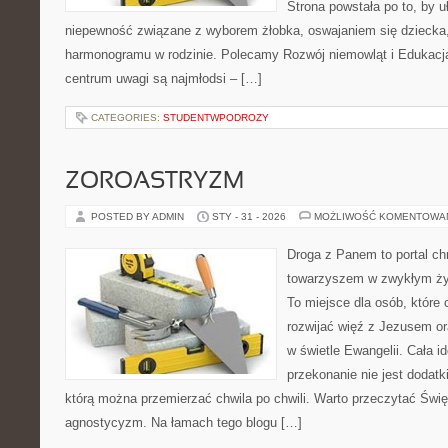
Strona powstała po to, by u
niepewność związane z wyborem żłobka, oswajaniem się dziecka,
harmonogramu w rodzinie. Polecamy Rozwój niemowląt i Edukac
centrum uwagi są najmłodsi – […]
CATEGORIES:
STUDENTWPODROZY
ZOROASTRYZM
POSTED BY ADMIN
STY - 31 - 2026
MOŻLIWOŚĆ KOMENTOWA
Droga z Panem to portal ch
towarzyszem w zwykłym ży
To miejsce dla osób, które 
rozwijać więź z Jezusem o
w świetle Ewangelii. Cała i
przekonanie nie jest dodatk
którą można przemierzać chwila po chwili. Warto przeczytać Święt
agnostycyzm. Na łamach tego blogu […]