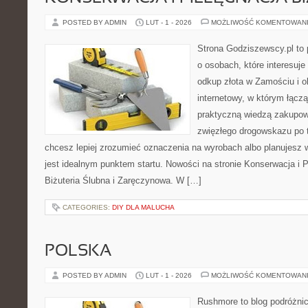
POSTED BY ADMIN
LUT - 1 - 2026
MOŻLIWOŚĆ KOMENTOWAN
Strona Godziszewscy.pl to 
o osobach, które interesuje
odkup złota w Zamościu i o
internetowy, w którym łącz
praktyczną wiedzą zakupow
zwięzłego drogowskazu po t
chcesz lepiej zrozumieć oznaczenia na wyrobach albo planujesz wy
jest idealnym punktem startu. Nowości na stronie Konserwacja i Pi
Biżuteria Ślubna i Zaręczynowa. W […]
CATEGORIES:
DIY DLA MALUCHA
POLSKA
POSTED BY ADMIN
LUT - 1 - 2026
MOŻLIWOŚĆ KOMENTOWAN
Rushmore to blog podróżnic