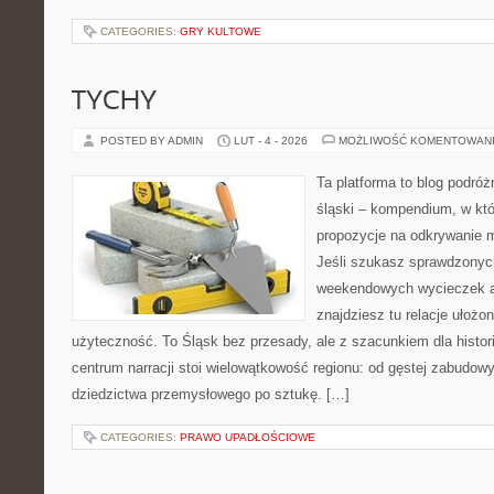
CATEGORIES:
GRY KULTOWE
TYCHY
POSTED BY ADMIN
LUT - 4 - 2026
MOŻLIWOŚĆ KOMENTOWAN
Ta platforma to blog podró
śląski – kompendium, w kt
propozycje na odkrywanie mi
Jeśli szukasz sprawdzony
weekendowych wycieczek al
znajdziesz tu relacje ułożo
użyteczność. To Śląsk bez przesady, ale z szacunkiem dla historii
centrum narracji stoi wielowątkowość regionu: od gęstej zabudowy
dziedzictwa przemysłowego po sztukę. […]
CATEGORIES:
PRAWO UPADŁOŚCIOWE