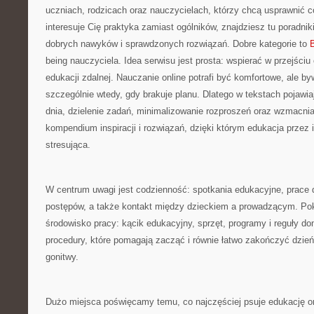
uczniach, rodzicach oraz nauczycielach, którzy chcą usprawnić co
interesuje Cię praktyka zamiast ogólników, znajdziesz tu poradniki
dobrych nawyków i sprawdzonych rozwiązań. Dobre kategorie to
B
being nauczyciela. Idea serwisu jest prosta: wspierać w przejści
edukacji zdalnej. Nauczanie online potrafi być komfortowe, ale b
szczególnie wtedy, gdy brakuje planu. Dlatego w tekstach pojawi
dnia, dzielenie zadań, minimalizowanie rozproszeń oraz wzmacnia
kompendium inspiracji i rozwiązań, dzięki którym edukacja przez 
stresująca.
W centrum uwagi jest codzienność: spotkania edukacyjne, prace 
postępów, a także kontakt między dzieckiem a prowadzącym. Po
środowisko pracy: kącik edukacyjny, sprzęt, programy i reguły d
procedury, które pomagają zacząć i równie łatwo zakończyć dzień
gonitwy.
Dużo miejsca poświęcamy temu, co najczęściej psuje edukację onl