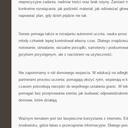
nieprecyzyjne zadania, nadmiar treści oraz brak rutyny. Zamiast
konkretne rozwiązania: jak podzielić materiał, jak odświeżać głowę,
naprawiać plan, gdy dzień pójdzie nie tak.
Serwis pomaga także w rozwijaniu autonomii ucznia. nauka przez
młody człowiek lepiej kontrolował własny czas. Dlatego znajdzies
notowanie, utrwalanie, wizualne porządki, samotesty i podsumow
językiem przystępnym, ale z naciskiem na użyteczność.
Nie zapominamy o roli domowego wsparcia. W edukacji na odległoś
partnerami procesu uczenia: pomagają ułożyć rytm, wspierają w 
czasem potrzebują narzędzi do wspólnego ustalania granic. W te
pomagać bez przejmowania sterów, jak budować odpowiedzialność 
domowe, które działają.
Ważnym tematem jest też bezpieczne korzystanie z internetu. Edu
środowisku, gdzie łatwo o przeciążenie informacyjne. Dlatego po