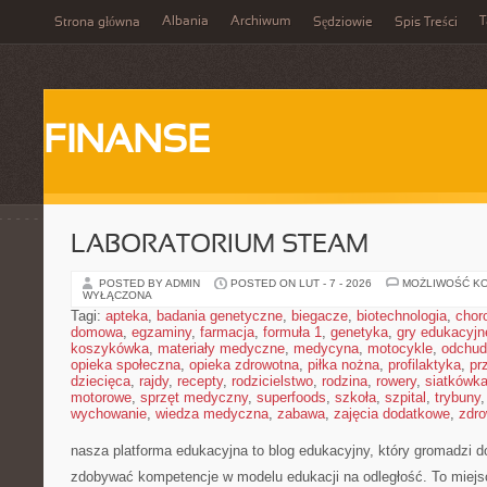
Albania
Archiwum
T
Strona główna
Sędziowie
Spis Treści
FINANSE
LABORATORIUM STEAM
POSTED BY ADMIN
POSTED ON LUT - 7 - 2026
MOŻLIWOŚĆ K
WYŁĄCZONA
Tagi:
apteka
,
badania genetyczne
,
biegacze
,
biotechnologia
,
chor
domowa
,
egzaminy
,
farmacja
,
formuła 1
,
genetyka
,
gry edukacyjn
koszykówka
,
materiały medyczne
,
medycyna
,
motocykle
,
odchud
opieka społeczna
,
opieka zdrowotna
,
piłka nożna
,
profilaktyka
,
pr
dziecięca
,
rajdy
,
recepty
,
rodzicielstwo
,
rodzina
,
rowery
,
siatkówk
motorowe
,
sprzęt medyczny
,
superfoods
,
szkoła
,
szpital
,
trybuny
wychowanie
,
wiedza medyczna
,
zabawa
,
zajęcia dodatkowe
,
zdro
nasza platforma edukacyjna to blog edukacyjny, który gromadzi d
zdobywać kompetencje w modelu edukacji na odległość. To miejs