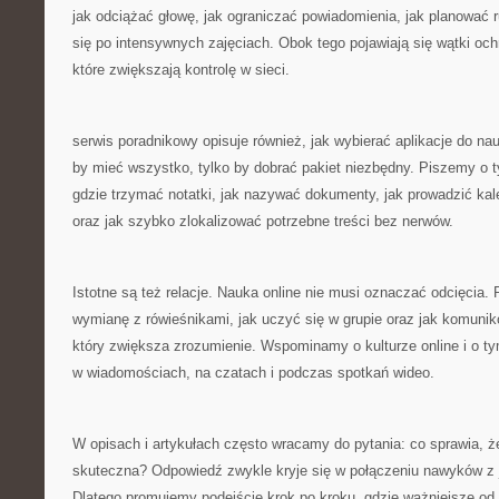
jak odciążać głowę, jak ograniczać powiadomienia, jak planować 
się po intensywnych zajęciach. Obok tego pojawiają się wątki och
które zwiększają kontrolę w sieci.
serwis poradnikowy opisuje również, jak wybierać aplikacje do nauk
by mieć wszystko, tylko by dobrać pakiet niezbędny. Piszemy o 
gdzie trzymać notatki, jak nazywać dokumenty, jak prowadzić kale
oraz jak szybko zlokalizować potrzebne treści bez nerwów.
Istotne są też relacje. Nauka online nie musi oznaczać odcięcia
wymianę z rówieśnikami, jak uczyć się w grupie oraz jak komuni
który zwiększa zrozumienie. Wspominamy o kulturze online i o 
w wiadomościach, na czatach i podczas spotkań wideo.
W opisach i artykułach często wracamy do pytania: co sprawia, że
skuteczna? Odpowiedź zwykle kryje się w połączeniu nawyków z 
Dlatego promujemy podejście krok po kroku, gdzie ważniejsze od 