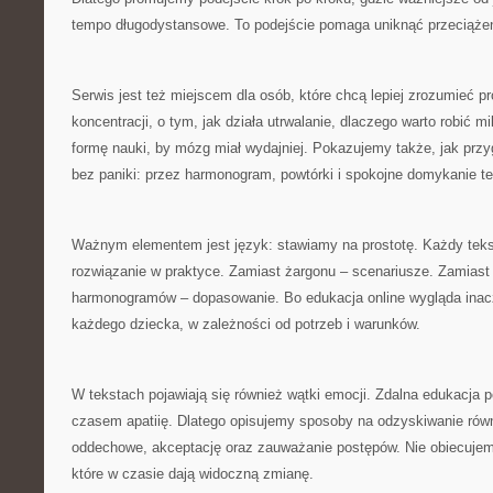
tempo długodystansowe. To podejście pomaga uniknąć przeciążen
Serwis jest też miejscem dla osób, które chcą lepiej zrozumieć 
koncentracji, o tym, jak działa utrwalanie, dlaczego warto robić m
formę nauki, by mózg miał wydajniej. Pokazujemy także, jak prz
bez paniki: przez harmonogram, powtórki i spokojne domykanie t
Ważnym elementem jest język: stawiamy na prostotę. Każdy te
rozwiązanie w praktyce. Zamiast żargonu – scenariusze. Zamiast
harmonogramów – dopasowanie. Bo edukacja online wygląda inac
każdego dziecka, w zależności od potrzeb i warunków.
W tekstach pojawiają się również wątki emocji. Zdalna edukacja p
czasem apatiię. Dlatego opisujemy sposoby na odzyskiwanie równo
oddechowe, akceptację oraz zauważanie postępów. Nie obiecujem
które w czasie dają widoczną zmianę.