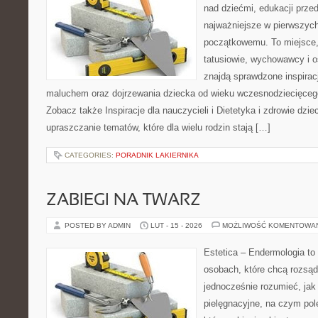
nad dziećmi, edukacji prze
najważniejsze w pierwszych
początkowemu. To miejsce
tatusiowie, wychowawcy i o
znajdą sprawdzone inspirac
maluchem oraz dojrzewania dziecka od wieku wczesnodziecięcego
Zobacz także Inspiracje dla nauczycieli i Dietetyka i zdrowie dzie
upraszczanie tematów, które dla wielu rodzin stają […]
CATEGORIES:
PORADNIK LAKIERNIKA
ZABIEGI NA TWARZ
POSTED BY ADMIN
LUT - 15 - 2026
MOŻLIWOŚĆ KOMENTOWA
Estetica – Endermologia to
osobach, które chcą rozsąd
jednocześnie rozumieć, jak 
pielęgnacyjne, na czym pol