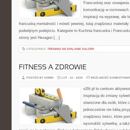
Francuskiej oraz oswajania 
komunikację w rozmowach z
inspiracji na wyprawę, ale 
francuską mentalność i mówić pewniej, tutaj znajdziesz materiał
podwójnym podejściu. Kategorie to Kuchnia francuska i Francuska
strony jest Hexagon […]
CATEGORIES:
TRENINGI NA SPALANIE KALORII
FITNESS A ZDROWIE
POSTED BY ADMIN
LUT - 10 - 2026
MOŻLIWOŚĆ KOMENTOWA
o2fit.pl to centrum aktywno
inspiracją do zmiany sylwetk
stworzone dla osób, które 
jednocześnie nie lubią prz
znajdziesz treści, które po
wysmuklić sylwetkę, a tak