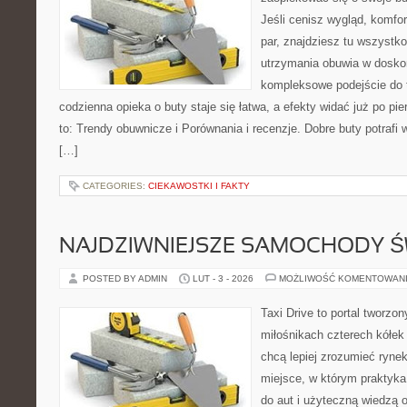
Jeśli cenisz wygląd, komfor
par, znajdziesz tu wszystko
utrzymania obuwia w dosko
kompleksowe podejście do 
codzienna opieka o buty staje się łatwa, a efekty widać już po pi
to: Trendy obuwnicze i Porównania i recenzje. Dobre buty potrafi
[…]
CATEGORIES:
CIEKAWOSTKI I FAKTY
NAJDZIWNIEJSZE SAMOCHODY Ś
POSTED BY ADMIN
LUT - 3 - 2026
MOŻLIWOŚĆ KOMENTOWAN
Taxi Drive to portal tworzo
miłośnikach czterech kółek
chcą lepiej zrozumieć ryne
miejsce, w którym praktyka
do aut i użyteczną wiedzą 