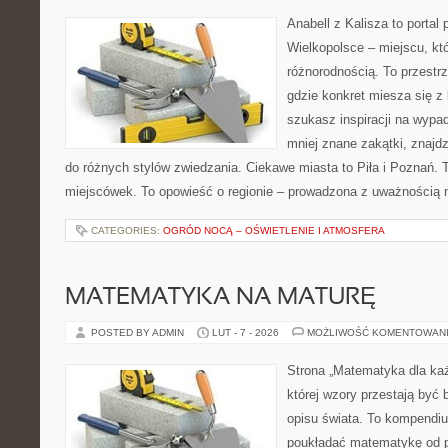
Anabell z Kalisza to portal
Wielkopolsce – miejscu, kt
różnorodnością. To przestr
gdzie konkret miesza się z 
szukasz inspiracji na wypa
mniej znane zakątki, znajd
do różnych stylów zwiedzania. Ciekawe miasta to Piła i Poznań. To
miejscówek. To opowieść o regionie – prowadzona z uważnością n
CATEGORIES:
OGRÓD NOCĄ – OŚWIETLENIE I ATMOSFERA
MATEMATYKA NA MATURĘ
POSTED BY ADMIN
LUT - 7 - 2026
MOŻLIWOŚĆ KOMENTOWAN
Strona „Matematyka dla każ
której wzory przestają być b
opisu świata. To kompendiu
poukładać matematykę od po