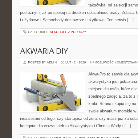
taksówka: od selekcji samo
podróżnym, aż po spokój na drodze i opłacalność pracy. Zobac
i użytkowe i Samochody dostawcze i użytkowe. Ten serwis […]
CATEGORIES:
ALKOHOLE Z PODRÓŻY
AKWARIA DIY
POSTED BY ADMIN
LUT - 2 - 2026
MOŻLIWOŚĆ KOMENTOWAN
Akwa-Pro to serwis dla akw
akwarystyka jest pokazana 
miejsce dla osób, które ch
zbędnego zadęcia, za to z
kroki. Strona skupia się na
swoje akwarium morskie w 
niezależnie od tego, czy startujesz od zera, czy masz już za so
kategorie dla wszystkich to Akwarystyka i Chemia Wody i […]
CATEGORIES:
NOWOCZESNE ROZWIĄZANIA W OGRADZANIU