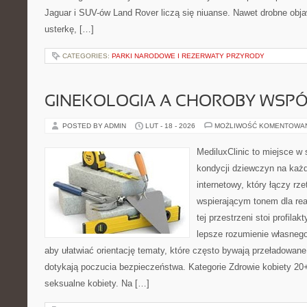
Jaguar i SUV-ów Land Rover liczą się niuanse. Nawet drobne obj
usterkę, […]
CATEGORIES:
PARKI NARODOWE I REZERWATY PRZYRODY
GINEKOLOGIA A CHOROBY WSPÓŁ
POSTED BY ADMIN
LUT - 18 - 2026
MOŻLIWOŚĆ KOMENTOWA
MediluxClinic to miejsce w 
kondycji dziewczyn na każd
internetowy, który łączy rz
wspierającym tonem dla re
tej przestrzeni stoi profila
lepsze rozumienie własnego
aby ułatwiać orientację tematy, które często bywają przeładowan
dotykają poczucia bezpieczeństwa. Kategorie Zdrowie kobiety 20+
seksualne kobiety. Na […]