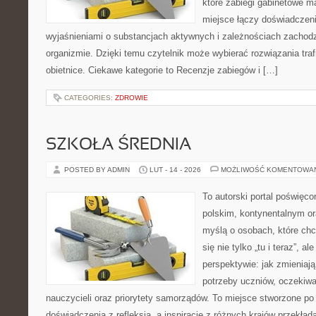
które zabiegi gabinetowe ma
miejsce łączy doświadczeni
wyjaśnieniami o substancjach aktywnych i zależnościach zachod
organizmie. Dzięki temu czytelnik może wybierać rozwiązania traf
obietnice. Ciekawe kategorie to Recenzje zabiegów i […]
CATEGORIES:
ZDROWIE
SZKOŁA ŚREDNIA
POSTED BY ADMIN
LUT - 14 - 2026
MOŻLIWOŚĆ KOMENTOWA
To autorski portal poświęco
polskim, kontynentalnym o
myślą o osobach, które chc
się nie tylko „tu i teraz”, a
perspektywie: jak zmieniają
potrzeby uczniów, oczekiw
nauczycieli oraz priorytety samorządów. To miejsce stworzone po 
doświadczenia z refleksją, a inspiracje z różnych krajów przekła