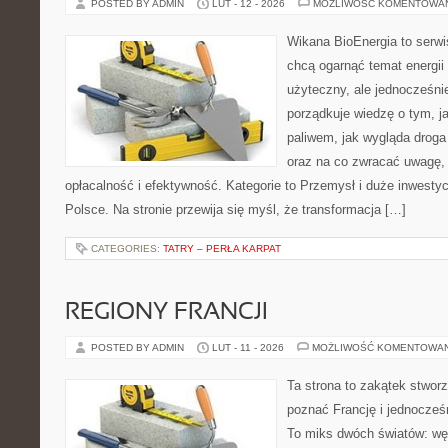
POSTED BY ADMIN
LUT - 12 - 2026
MOŻLIWOŚĆ KOMENTOWA
Wikana BioEnergia to serwi
chcą ogarnąć temat energi
użyteczny, ale jednocześni
porządkuje wiedzę o tym, j
paliwem, jak wygląda droga 
oraz na co zwracać uwagę,
opłacalność i efektywność. Kategorie to Przemysł i duże inwestyc
Polsce. Na stronie przewija się myśl, że transformacja […]
CATEGORIES:
TATRY – PERŁA KARPAT
REGIONY FRANCJI
POSTED BY ADMIN
LUT - 11 - 2026
MOŻLIWOŚĆ KOMENTOWA
Ta strona to zakątek stworz
poznać Francję i jednocześn
To miks dwóch światów: wę