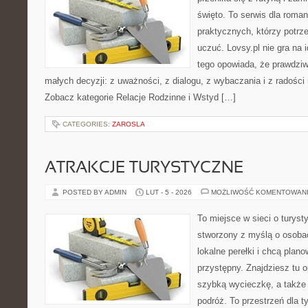
święto. To serwis dla roman
praktycznych, którzy potrze
uczuć. Lovsy.pl nie gra na 
tego opowiada, że prawdziw
małych decyzji: z uważności, z dialogu, z wybaczania i z radości 
Zobacz kategorie Relacje Rodzinne i Wstyd […]
CATEGORIES:
ZAROSLA
ATRAKCJE TURYSTYCZNE
POSTED BY ADMIN
LUT - 5 - 2026
MOŻLIWOŚĆ KOMENTOWAN
To miejsce w sieci o turyst
stworzony z myślą o osobac
lokalne perełki i chcą pla
przystępny. Znajdziesz tu o
szybką wycieczkę, a także
podróż. To przestrzeń dla t