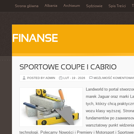
Albania
Archiwum
T
Strona główna
Sędziowie
Spis Treści
FINANSE
SPORTOWE COUPE I CABRIO
POSTED BY ADMIN
LUT - 19 - 2026
MOŻLIWOŚĆ KOMENTOWA
Landworld to portal stworz
marek Jaguar oraz marki La
tych, którzy chcą praktycz
wozu klasy wyższej. Strona
fundamentów po zaawansow
warsztatowy punkt widzenia
technologii. Polecamy Nowości i Premiery i Motorsport i Sportow