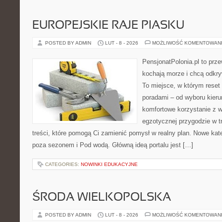
EUROPEJSKIE RAJE PIASKU
POSTED BY ADMIN
LUT - 8 - 2026
MOŻLIWOŚĆ KOMENTOWAN
PensjonatPolonia.pl to prze
kochają morze i chcą odkry
To miejsce, w którym reset
poradami – od wyboru kieru
komfortowe korzystanie z w
egzotycznej przygodzie w tr
treści, które pomogą Ci zamienić pomysł w realny plan. Nowe kate
poza sezonem i Pod wodą. Główną ideą portalu jest […]
CATEGORIES:
NOWINKI EDUKACYJNE
ŚRODA WIELKOPOLSKA
POSTED BY ADMIN
LUT - 8 - 2026
MOŻLIWOŚĆ KOMENTOWAN