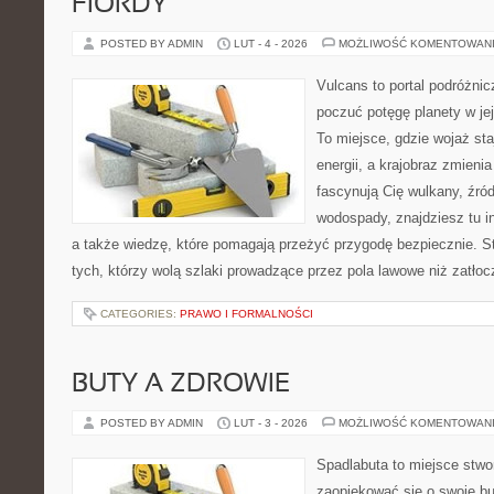
FIORDY
POSTED BY ADMIN
LUT - 4 - 2026
MOŻLIWOŚĆ KOMENTOWAN
Vulcans to portal podróżnic
poczuć potęgę planety w jej 
To miejsce, gdzie wojaż staj
energii, a krajobraz zmieni
fascynują Cię wulkany, źród
wodospady, znajdziesz tu in
a także wiedzę, które pomagają przeżyć przygodę bezpiecznie. S
tych, którzy wolą szlaki prowadzące przez pola lawowe niż zatło
CATEGORIES:
PRAWO I FORMALNOŚCI
BUTY A ZDROWIE
POSTED BY ADMIN
LUT - 3 - 2026
MOŻLIWOŚĆ KOMENTOWAN
Spadlabuta to miejsce stwo
zaopiekować się o swoje b