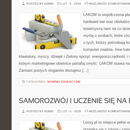
POSTED BY ADMIN
LUT - 6 - 2026
MOŻLIWOŚĆ KOMENTOWAN
LAKOM to współczesna pla
hardware’owi oraz obsłudze
towarzyszą nam na co dzie
myślą o osobach, które ch
o tych, którzy potrzebują 
komputer zwalnia. Inne kate
klawiatury, myszy, dźwięk i Zielony sprzęt: energooszczędność i 
którym marketingowe obietnice potrafią zmylić, LAKOM stawia na
Zamiast pustych sloganów dostajesz […]
CATEGORIES:
NOWINKI EDUKACYJNE
SAMOROZWÓJ I UCZENIE SIĘ NA
POSTED BY ADMIN
LUT - 6 - 2026
MOŻLIWOŚĆ KOMENTOWAN
Lovsy.pl to miejsce pełne 
przenika się z rutyną i za