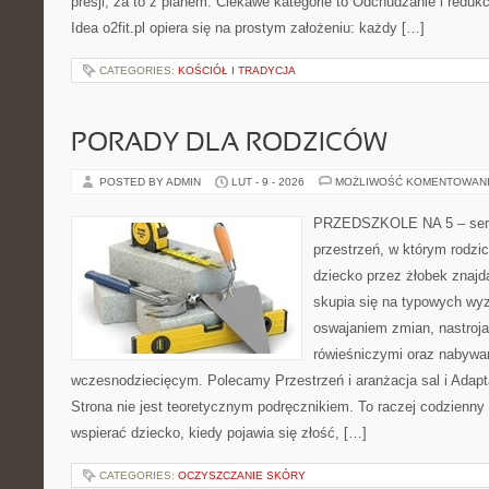
presji, za to z planem. Ciekawe kategorie to Odchudzanie i redukc
Idea o2fit.pl opiera się na prostym założeniu: każdy […]
CATEGORIES:
KOŚCIÓŁ I TRADYCJA
PORADY DLA RODZICÓW
POSTED BY ADMIN
LUT - 9 - 2026
MOŻLIWOŚĆ KOMENTOWAN
PRZEDSZKOLE NA 5 – serwi
przestrzeń, w którym rodzi
dziecko przez żłobek znajdą
skupia się na typowych wy
oswajaniem zmian, nastroja
rówieśniczymi oraz nabywa
wczesnodziecięcym. Polecamy Przestrzeń i aranżacja sal i Adapta
Strona nie jest teoretycznym podręcznikiem. To raczej codzienny
wspierać dziecko, kiedy pojawia się złość, […]
CATEGORIES:
OCZYSZCZANIE SKÓRY