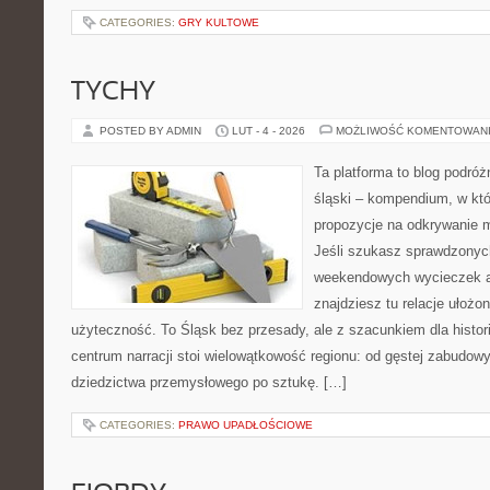
CATEGORIES:
GRY KULTOWE
TYCHY
POSTED BY ADMIN
LUT - 4 - 2026
MOŻLIWOŚĆ KOMENTOWAN
Ta platforma to blog podró
śląski – kompendium, w kt
propozycje na odkrywanie mi
Jeśli szukasz sprawdzony
weekendowych wycieczek al
znajdziesz tu relacje ułożo
użyteczność. To Śląsk bez przesady, ale z szacunkiem dla historii
centrum narracji stoi wielowątkowość regionu: od gęstej zabudowy
dziedzictwa przemysłowego po sztukę. […]
CATEGORIES:
PRAWO UPADŁOŚCIOWE