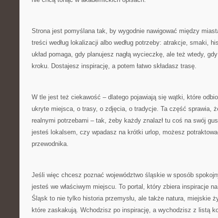
Strona jest pomyślana tak, by wygodnie nawigować między mias
treści według lokalizacji albo według potrzeby: atrakcje, smaki, hi
układ pomaga, gdy planujesz nagłą wycieczkę, ale też wtedy, gdy
kroku. Dostajesz inspirację, a potem łatwo składasz trasę.
W tle jest też ciekawość – dlatego pojawiają się wątki, które odbi
ukryte miejsca, o trasy, o zdjęcia, o tradycje. Ta część sprawia, ż
realnymi potrzebami – tak, żeby każdy znalazł tu coś na swój gus
jesteś lokalsem, czy wpadasz na krótki urlop, możesz potraktować
przewodnika.
Jeśli więc chcesz poznać województwo śląskie w sposób spokojny
jesteś we właściwym miejscu. To portal, który zbiera inspiracje n
Śląsk to nie tylko historia przemysłu, ale także natura, miejskie 
które zaskakują. Wchodzisz po inspirację, a wychodzisz z listą k