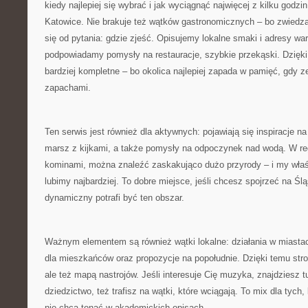
kiedy najlepiej się wybrać i jak wyciągnąć najwięcej z kilku godz
Katowice. Nie brakuje też wątków gastronomicznych – bo zwiedz
się od pytania: gdzie zjeść. Opisujemy lokalne smaki i adresy war
podpowiadamy pomysły na restauracje, szybkie przekąski. Dzięki
bardziej kompletne – bo okolica najlepiej zapada w pamięć, gdy z
zapachami.
Ten serwis jest również dla aktywnych: pojawiają się inspiracje n
marsz z kijkami, a także pomysły na odpoczynek nad wodą. W regi
kominami, można znaleźć zaskakująco dużo przyrody – i my właśn
lubimy najbardziej. To dobre miejsce, jeśli chcesz spojrzeć na Ślą
dynamiczny potrafi być ten obszar.
Ważnym elementem są również wątki lokalne: działania w miastach
dla mieszkańców oraz propozycje na popołudnie. Dzięki temu strona
ale też mapą nastrojów. Jeśli interesuje Cię muzyka, znajdziesz tu 
dziedzictwo, też trafisz na wątki, które wciągają. To mix dla tych,
nie chcą tonąć w akademickich opisach.