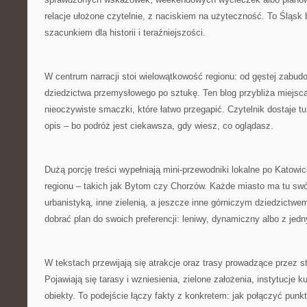
relacje ułożone czytelnie, z naciskiem na użyteczność. To Śląsk 
szacunkiem dla historii i teraźniejszości.
W centrum narracji stoi wielowątkowość regionu: od gęstej zabudo
dziedzictwa przemysłowego po sztukę. Ten blog przybliża miejsc
nieoczywiste smaczki, które łatwo przegapić. Czytelnik dostaje tu 
opis – bo podróż jest ciekawsza, gdy wiesz, co oglądasz.
Dużą porcję treści wypełniają mini-przewodniki lokalne po Katowi
regionu – takich jak Bytom czy Chorzów. Każde miasto ma tu swó
urbanistyką, inne zielenią, a jeszcze inne górniczym dziedzictw
dobrać plan do swoich preferencji: leniwy, dynamiczny albo z j
W tekstach przewijają się atrakcje oraz trasy prowadzące przez st
Pojawiają się tarasy i wzniesienia, zielone założenia, instytucje ku
obiekty. To podejście łączy fakty z konkretem: jak połączyć punk