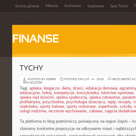
Albania
Archiwum
T
Strona główna
Sędziowie
Spis Treści
FINANSE
TYCHY
POSTED BY ADMIN
POSTED ON LUT - 4 - 2026
MOŻLIWOŚĆ K
WYŁĄCZONA
Tagi:
apteka
,
biegacze
,
dieta
,
dzieci
,
edukacja domowa
,
egzamin
edukacyjne
,
hokej
,
korepetycje
,
koszykówka
,
lotnictwo sportowe
,
opieka nad dziećmi
,
opieka społeczna
,
opieka zdrowotna
,
paralot
profilaktyka
,
przychodnia
,
psychologia dziecięca
,
rajdy
,
recepty
,
r
siatkówka
,
sporty halowe
,
sporty motorowe
,
superfoods
,
szkoła
,
s
usługi rodzinne
,
wczesne wychowanie
,
zabawa
,
zajęcia dodatkow
Ta platforma to blog podróżniczy poświęcony na region śląski –
zbieramy konkretne propozycje na odkrywanie miast i najbliższyc
sprawdzonych wskazówek, weekendowych wycieczek albo planów n