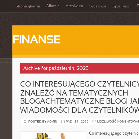
Albania
Archiwum
T
Strona główna
Sędziowie
Spis Treści
FINANSE
Archive for październik, 2025
CO INTERESUJĄCEGO CZYTELNIC
ZNALEŹĆ NA TEMATYCZNYCH
BLOGACHTEMATYCZNE BLOGI JA
WIADOMOŚCI DLA CZYTELNIKÓ
POSTED BY ADMIN
PAŹ - 24 - 2025
MOŻLIWOŚĆ KOMENTOWA
Co interesującego czytelni