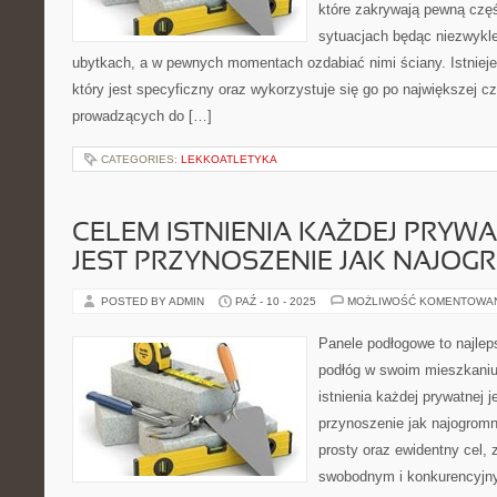
które zakrywają pewną czę
sytuacjach będąc niezwykle
ubytkach, a w pewnych momentach ozdabiać nimi ściany. Istnieje
który jest specyficzny oraz wykorzystuje się go po największej cz
prowadzących do […]
CATEGORIES:
LEKKOATLETYKA
CELEM ISTNIENIA KAŻDEJ PRYWA
JEST PRZYNOSZENIE JAK NAJOG
POSTED BY ADMIN
PAŹ - 10 - 2025
MOŻLIWOŚĆ KOMENTOWA
Panele podłogowe to najle
podłóg w swoim mieszkaniu
istnienia każdej prywatnej 
przynoszenie jak najogromn
prosty oraz ewidentny cel,
swobodnym i konkurencyjnym