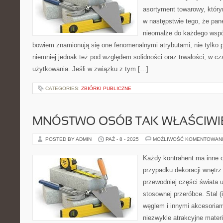
asortyment towarowy, którym
w następstwie tego, że pan
nieomalże do każdego wsp
bowiem znamionują się one fenomenalnymi atrybutami, nie tylko
niemniej jednak też pod względem solidności oraz trwałości, w c
użytkowania. Jeśli w związku z tym […]
CATEGORIES:
ZBIÓRKI PUBLICZNE
MNÓSTWO OSÓB TAK WŁAŚCIWI
POSTED BY ADMIN
PAŹ - 8 - 2025
MOŻLIWOŚĆ KOMENTOWAN
Każdy kontrahent ma inne 
przypadku dekoracji wnętr
przewodniej części świata 
stosownej przeróbce. Stal (
węglem i innymi akcesoriami
niezwykle atrakcyjne materia