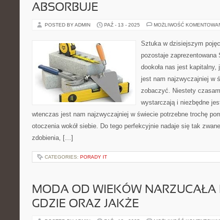
ABSORBUJE
POSTED BY ADMIN
PAŹ - 13 - 2025
MOŻLIWOŚĆ KOMENTOWA
Sztuka w dzisiejszym pojęc
pozostaje zaprezentowana Ś
dookoła nas jest kapitalny
jest nam najzwyczajniej w ś
zobaczyć. Niestety czasami
wystarczają i niezbędne je
wtenczas jest nam najzwyczajniej w świecie potrzebne trochę po
otoczenia wokół siebie. Do tego perfekcyjnie nadaje się tak zwa
zdobienia, […]
CATEGORIES:
PORADY IT
MODA OD WIEKÓW NARZUCAŁA 
GDZIE ORAZ JAKŻE