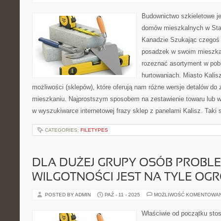
Budownictwo szkieletowe je
domów mieszkalnych w Sta
Kanadzie Szukając czegoś 
posadzek w swoim mieszka
rozeznać asortyment w pobl
hurtowaniach. Miasto Kali
możliwości (sklepów), które oferują nam różne wersje detalów d
mieszkaniu. Najprostszym sposobem na zestawienie towaru lub wer
w wyszukiwarce internetowej frazy sklep z panelami Kalisz. Taki
CATEGORIES:
FILETYPES
DLA DUŻEJ GRUPY OSÓB PROBL
WILGOTNOŚCI JEST NA TYLE OG
POSTED BY ADMIN
PAŹ - 11 - 2025
MOŻLIWOŚĆ KOMENTOWA
Właściwie od początku sto