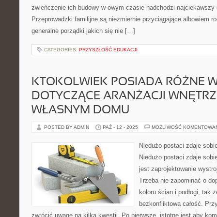
zwieńczenie ich budowy w owym czasie nadchodzi najciekawszy 
Przeprowadzki familijne są niezmiernie przyciągające albowiem r
generalne porządki jakich się nie […]
CATEGORIES:
PRZYSZŁOŚĆ EDUKACJI
KTOKOLWIEK POSIADA RÓŻNE 
DOTYCZĄCE ARANŻACJI WNĘTRZ
WŁASNYM DOMU
POSTED BY ADMIN
PAŹ - 12 - 2025
MOŻLIWOŚĆ KOMENTOWA
Niedużo postaci zdaje sobie
Niedużo postaci zdaje sobie
jest zaprojektowanie wystr
Trzeba nie zapominać o dop
koloru ścian i podłogi, tak
bezkonfliktową całość. Prz
zwrócić uwagę na kilka kwestii. Po pierwsze, istotne jest aby ko