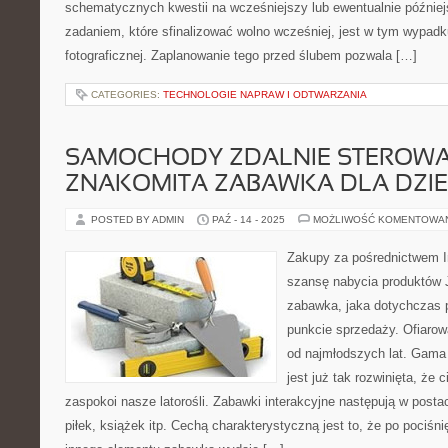
schematycznych kwestii na wcześniejszy lub ewentualnie później
zadaniem, które sfinalizować wolno wcześniej, jest w tym wypadk
fotograficznej. Zaplanowanie tego przed ślubem pozwala […]
CATEGORIES:
TECHNOLOGIE NAPRAW I ODTWARZANIA
SAMOCHODY ZDALNIE STEROWA
ZNAKOMITA ZABAWKA DLA DZI
POSTED BY ADMIN
PAŹ - 14 - 2025
MOŻLIWOŚĆ KOMENTOWA
Zakupy za pośrednictwem I
szansę nabycia produktów J
zabawka, jaka dotychczas p
punkcie sprzedaży. Ofiarow
od najmłodszych lat. Gama
jest już tak rozwinięta, że
zaspokoi nasze latorośli. Zabawki interakcyjne następują w posta
piłek, książek itp. Cechą charakterystyczną jest to, że po pociśni