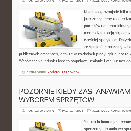
POSTED BY ADMIN
PAŹ - 13 - 2025
MOŻLIWOŚĆ KOMENTOWA
Należałoby oznajmić kilka s
jako że systemy tego rodza
parę słów na temat klimaty
tego rodzaju stają się coraz
częściej spotykane. Dotyc
że spotkać je możemy w bi
publicznych gmachach, a także w zakładach pracy, gdzie jest to
Współcześnie jednak ulega to stopniowej zmianie i wielu z nas d
CATEGORIES:
KOŚCIÓŁ I TRADYCJA
POZORNIE KIEDY ZASTANAWIAM
WYBOREM SPRZĘTÓW
POSTED BY ADMIN
PAŹ - 13 - 2025
MOŻLIWOŚĆ KOMENTOWA
Sztuka kulinarna jest pom
spędzamy stosunkowo spor