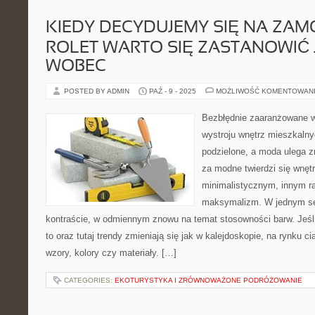
KIEDY DECYDUJEMY SIĘ NA ZA
ROLET WARTO SIĘ ZASTANOWIĆ 
WOBEC
POSTED BY ADMIN
PAŹ - 9 - 2025
MOŻLIWOŚĆ KOMENTOWAN
Bezbłędnie zaaranżowane w
wystroju wnętrz mieszkalny
podzielone, a moda ulega z
za modne twierdzi się wnętr
minimalistycznym, innym 
maksymalizm. W jednym se
kontraście, w odmiennym znowu na temat stosowności barw. Jeśli 
to oraz tutaj trendy zmieniają się jak w kalejdoskopie, na rynku cią
wzory, kolory czy materiały. […]
CATEGORIES:
EKOTURYSTYKA I ZRÓWNOWAŻONE PODRÓŻOWANIE