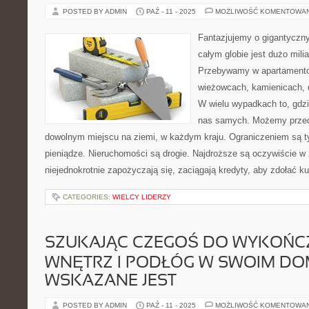
POSTED BY ADMIN
PAŹ - 11 - 2025
MOŻLIWOŚĆ KOMENTOWA
Fantazjujemy o gigantyczn
całym globie jest dużo mil
Przebywamy w apartamento
wieżowcach, kamienicach, 
W wielu wypadkach to, gdz
nas samych. Możemy przec
dowolnym miejscu na ziemi, w każdym kraju. Ograniczeniem są ty
pieniądze. Nieruchomości są drogie. Najdroższe są oczywiście w
niejednokrotnie zapożyczają się, zaciągają kredyty, aby zdołać k
CATEGORIES:
WIELCY LIDERZY
SZUKAJĄC CZEGOŚ DO WYKOŃC
WNĘTRZ I PODŁÓG W SWOIM DO
WSKAZANE JEST
POSTED BY ADMIN
PAŹ - 11 - 2025
MOŻLIWOŚĆ KOMENTOWA