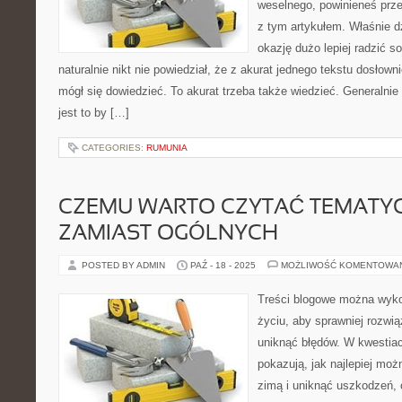
weselnego, powinieneś prz
z tym artykułem. Właśnie d
okazję dużo lepiej radzić 
naturalnie nikt nie powiedział, że z akurat jednego tekstu dosłow
mógł się dowiedzieć. To akurat trzeba także wiedzieć. Generaln
jest to by […]
CATEGORIES:
RUMUNIA
CZEMU WARTO CZYTAĆ TEMATYC
ZAMIAST OGÓLNYCH
POSTED BY ADMIN
PAŹ - 18 - 2025
MOŻLIWOŚĆ KOMENTOWA
Treści blogowe można wyk
życiu, aby sprawniej rozwi
uniknąć błędów. W kwestia
pokazują, jak najlepiej mo
zimą i uniknąć uszkodzeń, 