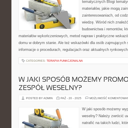
tematycznych Blogi tematy
materiałów, jakie mogą zai
zainteresowaniach, od cod
wiedzę. Wśród nich znaleź
budownictwa i remontów, kt
materiałów wykończeniowych, metod napraw i praktyczne wskaz
domu w dobrym stanie. Ale też wskazówki dla osób zajmujących 
informacje o procedurach, regulacjach oraz aktualnych rynkowych
CATEGORIES:
TERAPIA FUNKCJONALNA
W JAKI SPOSÓB MOŻEMY PROM
ZESPÓŁ WESELNY?
POSTED BY ADMIN
PAŹ - 20 - 2025
MOŻLIWOŚĆ KOMENTOWA
W jaki sposób możemy wyp
weselny? Należy zwrócić uw
natrafić na takich ludzi, kt