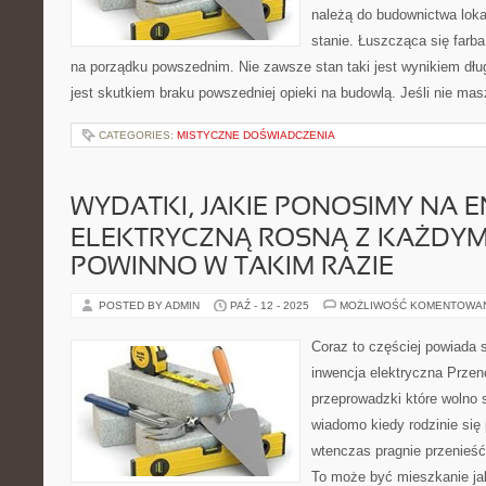
należą do budownictwa lok
stanie. Łuszcząca się farb
na porządku powszednim. Nie zawsze stan taki jest wynikiem dłu
jest skutkiem braku powszedniej opieki na budowlą. Jeśli nie ma
CATEGORIES:
MISTYCZNE DOŚWIADCZENIA
WYDATKI, JAKIE PONOSIMY NA E
ELEKTRYCZNĄ ROSNĄ Z KAŻDYM 
POWINNO W TAKIM RAZIE
POSTED BY ADMIN
PAŹ - 12 - 2025
MOŻLIWOŚĆ KOMENTOWA
Coraz to częściej powiada s
inwencja elektryczna Przeno
przeprowadzki które wolno 
wiadomo kiedy rodzinie się
wtenczas pragnie przenieść
To może być mieszkanie ja