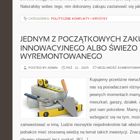
Należałoby wobec tego, nim dokonamy zakupu zastanowić się jaki
CATEGORIES:
POLITYCZNE KONFLIKTY I KRYZYSY
JEDNYM Z POCZĄTKOWYCH ZA
INNOWACYJNEGO ALBO ŚWIEŻO
WYREMONTOWANEGO
POSTED BY ADMIN
PAŹ - 11 - 2025
MOŻLIWOŚĆ KOMENTOWA
Kupujemy przeróżne nieruc
nas są posiadaczami różny
pewnych momentach mamy 
mieszkań, garaży, działek. 
jest nam potrzebne. Mamy 
wzbogacić się na tym, może
zainwestować w inną. Ludzie niezwykle niejednokrotnie tak właśn
jednakże mieć stosowną wiedzę na temat takich inwestycji. Znacz
chcemy strwonić lecz zyskać. W […]