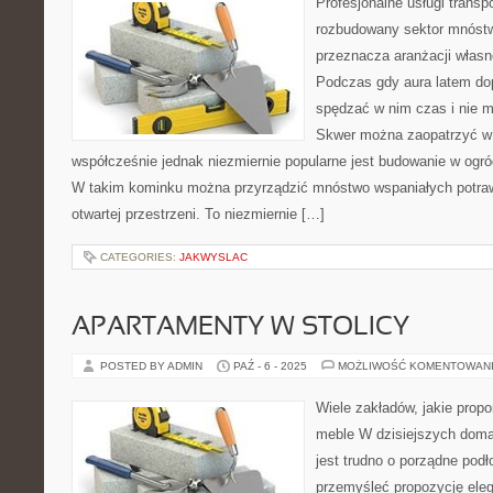
Profesjonalne usługi transp
rozbudowany sektor mnóstw
przeznacza aranżacji włas
Podczas gdy aura latem dop
spędzać w nim czas i nie m
Skwer można zaopatrzyć w
współcześnie jednak niezmiernie popularne jest budowanie w ogró
W takim kominku można przyrządzić mnóstwo wspaniałych potra
otwartej przestrzeni. To niezmiernie […]
CATEGORIES:
JAKWYSLAC
APARTAMENTY W STOLICY
POSTED BY ADMIN
PAŹ - 6 - 2025
MOŻLIWOŚĆ KOMENTOWAN
Wiele zakładów, jakie pro
meble W dzisiejszych dom
jest trudno o porządne podł
przemyśleć propozycję ele