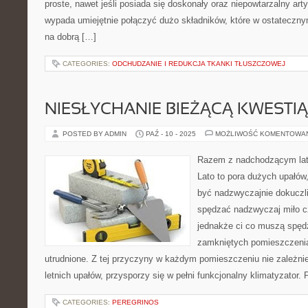
proste, nawet jeśli posiada się doskonały oraz niepowtarzalny art
wypada umiejętnie połączyć dużo składników, które w ostateczny
na dobrą […]
CATEGORIES:
ODCHUDZANIE I REDUKCJA TKANKI TŁUSZCZOWEJ
NIESŁYCHANIE BIEŻĄCĄ KWESTIĄ
POSTED BY ADMIN
PAŹ - 10 - 2025
MOŻLIWOŚĆ KOMENTOWA
Razem z nadchodzącym lat
Lato to pora dużych upałów,
być nadzwyczajnie dokuczl
spędzać nadzwyczaj miło c
jednakże ci co muszą spęd
zamkniętych pomieszczeni
utrudnione. Z tej przyczyny w każdym pomieszczeniu nie zależnie
letnich upałów, przysporzy się w pełni funkcjonalny klimatyzator.
CATEGORIES:
PEREGRINOS