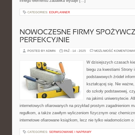
innego elementu zabawka wydaje […]
CATEGORIES:
EDUPLANNER
NOWOCZESNE FIRMY SPOŻYWC
PERFEKCYJNIE
POSTED BY ADMIN
PAŹ - 14 - 2025
MOŻLIWOŚĆ KOMENTOWA
W dzisiejszych czasach ki
biegu za kwestiami Strony 
podstawowych źródeł inform
kształcącej się. Nie ważne,
do szkoły podstawowej, czy
na jakimś uniwersytecie. Al
internetowych ofiarowanych na przykład prostym zagadnieniom m
regułkom, a także zawiłym wyliczeniom fizycznym oraz chemiczny
internetowe ofiarowane książkom, lecz nie tylko wiadomościom o
CATEGORIES:
SERWISOWANIE I NAPRAWY