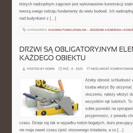
których nadrzędnym zajęciem jest wykonawstwo konstrukcji stalo
tworzą swego rodzaju fundamenty do wielu budowli. Ich nadrzędny
nad budynkami z […]
CATEGORIES:
KUCHNIA FUNKCJONALNA – JEDZENIE A ENERGIA I KON
DRZWI SĄ OBLIGATORYJNYM EL
KAŻDEGO OBIEKTU
POSTED BY ADMIN
PAŹ - 8 - 2025
MOŻLIWOŚĆ KOMENTOWAN
Ażeby obronić schludność 
trzeba włożyć By utrzymać
otoczeniu, należy włożyć d
wszystkim rąk ludzkich. To
sobie pozwolić na sprzątani
przyjemności, z powodu cho
czasu. Dzieje się tak w wypadku rodzin bogatych, dużo pracującyc
nie maja nawet czasu zjeść stosownego śniadania, a co […]