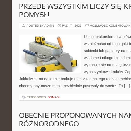
PRZEDE WSZYSTKIM LICZY SIĘ 
POMYSŁ!
POSTED BY ADMIN
PAŹ - 7 - 2025
MOŻLIWOŚĆ KOMENTOWAN
Usługi brukarskie to w głów
w zależności od tego, jaki 
sukienki lub garnitury na mi
wiadome i nikogo nie zdum
wykonuje się na miarę też 
wypoczynkowe kraków. Zap
Jakkolwiek na rynku nie brakuje ofert z rozmaitego rodzaju meblam
chcemy aby nasze meble bezbłędnie pasowały do wnętrz. To […]
CATEGORIES:
DOMPOL
OBECNIE PROPONOWANYCH NAM 
RÓŻNORODNEGO