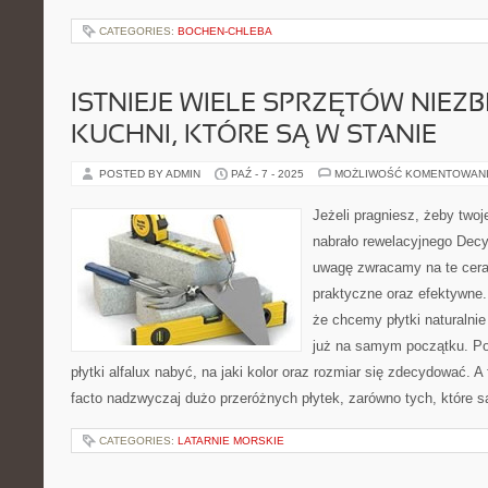
CATEGORIES:
BOCHEN-CHLEBA
ISTNIEJE WIELE SPRZĘTÓW NIE
KUCHNI, KTÓRE SĄ W STANIE
POSTED BY ADMIN
PAŹ - 7 - 2025
MOŻLIWOŚĆ KOMENTOWAN
Jeżeli pragniesz, żeby two
nabrało rewelacyjnego Decyd
uwagę zwracamy na te cera
praktyczne oraz efektywne.
że chcemy płytki naturalnie
już na samym początku. Pow
płytki alfalux nabyć, na jaki kolor oraz rozmiar się zdecydować. A
facto nadzwyczaj dużo przeróżnych płytek, zarówno tych, które s
CATEGORIES:
LATARNIE MORSKIE