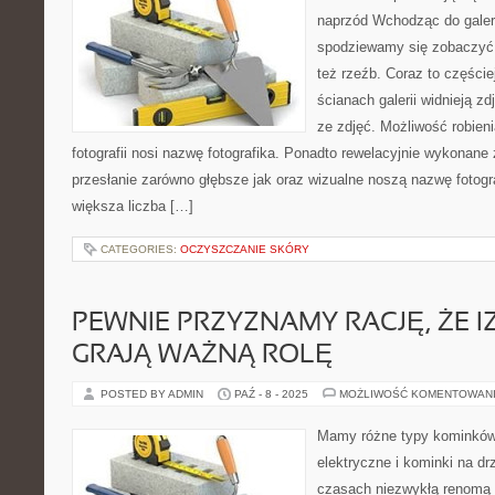
naprzód Wchodząc do gale
spodziewamy się zobaczyć
też rzeźb. Coraz to częście
ścianach galerii widnieją z
ze zdjęć. Możliwość robien
fotografii nosi nazwę fotografika. Ponadto rewelacyjnie wykonane 
przesłanie zarówno głębsze jak oraz wizualne noszą nazwę fotograf
większa liczba […]
CATEGORIES:
OCZYSZCZANIE SKÓRY
PEWNIE PRZYZNAMY RACJĘ, ŻE I
GRAJĄ WAŻNĄ ROLĘ
POSTED BY ADMIN
PAŹ - 8 - 2025
MOŻLIWOŚĆ KOMENTOWAN
Mamy różne typy kominków.
elektryczne i kominki na d
czasach niezwykłą renomą 