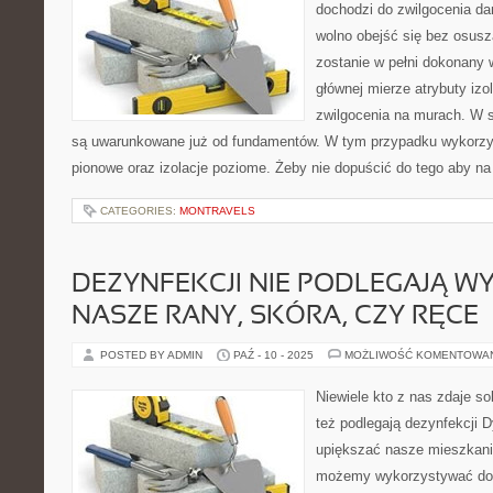
dochodzi do zwilgocenia da
wolno obejść się bez osusz
zostanie w pełni dokonany
głównej mierze atrybuty izo
zwilgocenia na murach. W 
są uwarunkowane już od fundamentów. W tym przypadku wykorzys
pionowe oraz izolacje poziome. Żeby nie dopuścić do tego aby na
CATEGORIES:
MONTRAVELS
DEZYNFEKCJI NIE PODLEGAJĄ W
NASZE RANY, SKÓRA, CZY RĘCE
POSTED BY ADMIN
PAŹ - 10 - 2025
MOŻLIWOŚĆ KOMENTOWA
Niewiele kto z nas zdaje so
też podlegają dezynfekcji 
upiększać nasze mieszkani
możemy wykorzystywać do 