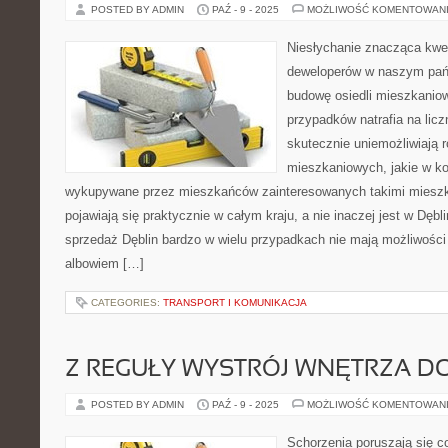
POSTED BY ADMIN
PAŹ - 9 - 2025
MOŻLIWOŚĆ KOMENTOWAN
Niesłychanie znacząca kwe
deweloperów w naszym pańs
budowę osiedli mieszkanio
przypadków natrafia na licz
skutecznie uniemożliwiają
mieszkaniowych, jakie w kol
wykupywane przez mieszkańców zainteresowanych takimi mieszk
pojawiają się praktycznie w całym kraju, a nie inaczej jest w Dębl
sprzedaż Dęblin bardzo w wielu przypadkach nie mają możliwości
albowiem […]
CATEGORIES:
TRANSPORT I KOMUNIKACJA
Z REGUŁY WYSTRÓJ WNĘTRZA D
POSTED BY ADMIN
PAŹ - 9 - 2025
MOŻLIWOŚĆ KOMENTOWAN
Schorzenia poruszają się co