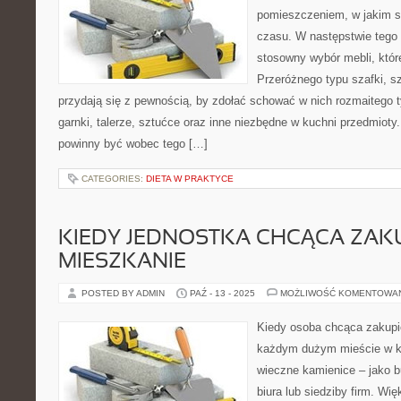
pomieszczeniem, w jakim 
czasu. W następstwie tego r
stosowny wybór mebli, które
Przeróżnego typu szafki, s
przydają się z pewnością, by zdołać schować w nich rozmaitego 
garnki, talerze, sztućce oraz inne niezbędne w kuchni przedmio
powinny być wobec tego […]
CATEGORIES:
DIETA W PRAKTYCE
KIEDY JEDNOSTKA CHCĄCA ZAK
MIESZKANIE
POSTED BY ADMIN
PAŹ - 13 - 2025
MOŻLIWOŚĆ KOMENTOWA
Kiedy osoba chcąca zakupi
każdym dużym mieście w kr
wieczne kamienice – jako b
biura lub siedziby firm. Wię