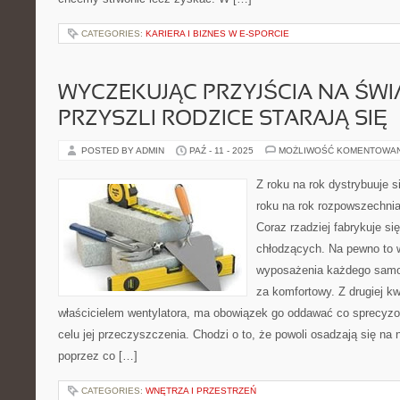
CATEGORIES:
KARIERA I BIZNES W E-SPORCIE
WYCZEKUJĄC PRZYJŚCIA NA ŚWI
PRZYSZLI RODZICE STARAJĄ SIĘ
POSTED BY ADMIN
PAŹ - 11 - 2025
MOŻLIWOŚĆ KOMENTOWA
Z roku na rok dystrybuuje s
roku na rok rozpowszechnia 
Coraz rzadziej fabrykuje si
chłodzących. Na pewno to 
wyposażenia każdego samo
za komfortowy. Z drugiej kwe
właścicielem wentylatora, ma obowiązek go oddawać co sprecyz
celu jej przeczyszczenia. Chodzi o to, że powoli osadzają się na 
poprzez co […]
CATEGORIES:
WNĘTRZA I PRZESTRZEŃ